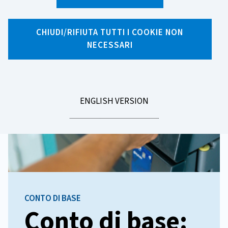
Homepage
CHIUDI/RIFIUTA TUTTI I COOKIE NON
NECESSARI
GO
ENGLISH VERSION
TO
CONTO DI BASE
Conto di base: