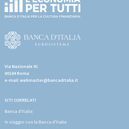
(torna
all'home
page)
(Vai
al
Via Nazionale 91
sito
00184 Roma
istituzionale
e-mail:
webmaster@bancaditalia.it
della
Banca
d'Italia)
SITI CORRELATI
Banca d'Italia
In viaggio con la Banca d'Italia