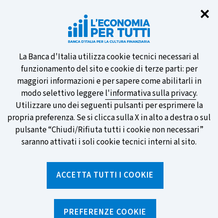
Chi
✕
Partecipa al sondaggio della BCE
sulle nuove banconote e vota la tua
preferita!
Informativa
La Banca d'Italia utilizza cookie tecnici necessari al
funzionamento del sito e cookie di terze parti: per
sui
maggiori informazioni e per sapere come abilitarli in
modo selettivo leggere
l'informativa sulla privacy
.
cookie
Utilizzare uno dei seguenti pulsanti per esprimere la
SCOPRI DI PIÙ
propria preferenza. Se si clicca sulla X in alto a destra o sul
pulsante “Chiudi/Rifiuta tutti i cookie non necessari”
saranno attivati i soli cookie tecnici interni al sito.
Torna
Apri
alla
menu
ACCETTA TUTTI I COOKIE
home
di
navig
page
PREFERENZE COOKIE