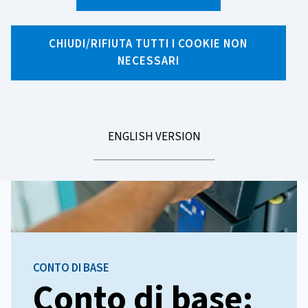
Homepage
CHIUDI/RIFIUTA TUTTI I COOKIE NON
NECESSARI
GO
ENGLISH VERSION
TO
CONTO DI BASE
Conto di base: