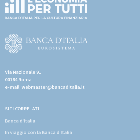
(torna
all'home
page)
(Vai
al
Via Nazionale 91
sito
00184 Roma
istituzionale
e-mail:
webmaster@bancaditalia.it
della
Banca
d'Italia)
SITI CORRELATI
Banca d'Italia
In viaggio con la Banca d'Italia