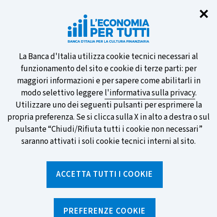
Chi
✕
Partecipa al sondaggio della BCE
sulle nuove banconote e vota la tua
preferita!
Informativa
La Banca d'Italia utilizza cookie tecnici necessari al
funzionamento del sito e cookie di terze parti: per
sui
maggiori informazioni e per sapere come abilitarli in
modo selettivo leggere
l'informativa sulla privacy
.
cookie
Utilizzare uno dei seguenti pulsanti per esprimere la
SCOPRI DI PIÙ
propria preferenza. Se si clicca sulla X in alto a destra o sul
pulsante “Chiudi/Rifiuta tutti i cookie non necessari”
saranno attivati i soli cookie tecnici interni al sito.
Torna
Apri
alla
menu
ACCETTA TUTTI I COOKIE
home
di
navig
page
PREFERENZE COOKIE