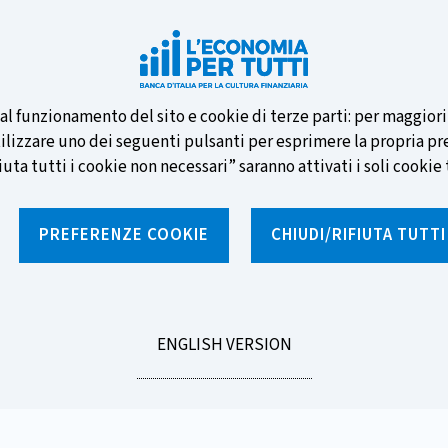
e nuove banconote e vota la tua
i al funzionamento del sito e cookie di terze parti: per maggior
tilizzare uno dei seguenti pulsanti per esprimere la propria prefe
ta tutti i cookie non necessari” saranno attivati i soli cookie t
PREFERENZE COOKIE
CHIUDI/RIFIUTA TUTT
e
Notizie e rubriche
Percorsi formativi
St
GO
ENGLISH VERSION
Italia - Occhio alle truffe
TO