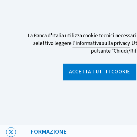
ITA
EN
Go
To
Partecipa al sondaggio della BCE sull
English
preferita!
Informativa
La Banca d'Italia utilizza cookie tecnici necessar
Version
selettivo leggere
l'informativa sulla privacy
. U
sui
pulsante “Chiudi/Rifiu
cookie
Torna
alla
ACCETTA TUTTI I COOKIE
home
page
Chi siamo
Aree tematich
Home
/
Media ed eventi
/
Agenda
/
In viaggio con la Banca d'
CATEGORIA:
FORMAZIONE
X