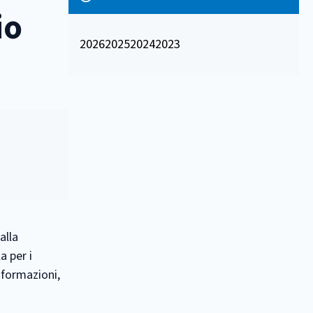
io
2026
2025
2024
2023
alla
a per i
nformazioni,