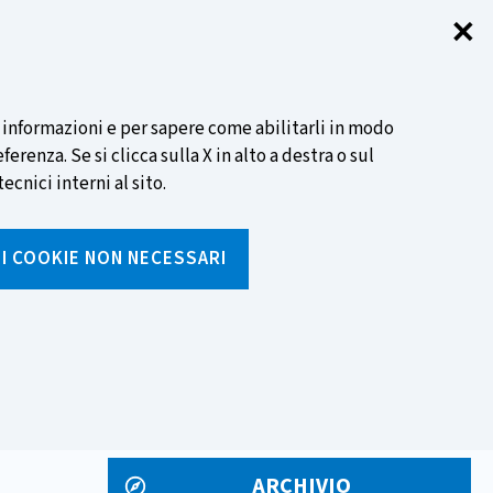
✕
Chi
SCOPRI DI PIÙ
i informazioni e per sapere come abilitarli in modo
renza. Se si clicca sulla X in alto a destra o sul
ecnici interni al sito.
Cerca
I I COOKIE NON NECESSARI
Inserisci
testo
da
rumenti
Media ed eventi
cercare
ARCHIVIO