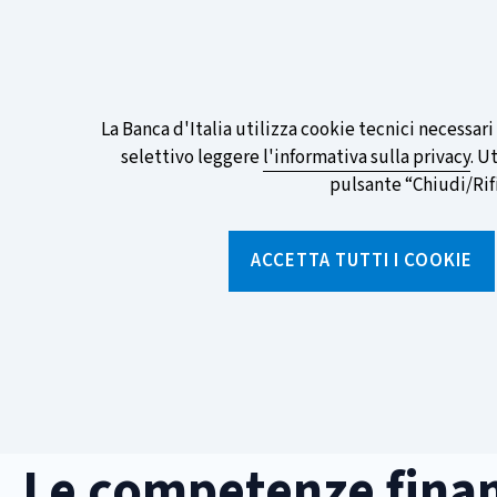
ITA
EN
Go
To
Partecipa al sondaggio della BCE sull
English
preferita!
Informativa
La Banca d'Italia utilizza cookie tecnici necessar
Version
selettivo leggere
l'informativa sulla privacy
. U
sui
pulsante “Chiudi/Rifiu
cookie
Torna
alla
ACCETTA TUTTI I COOKIE
home
page
Chi siamo
Aree tematich
Home
/
Media ed eventi
/
Gallerie video e audio
/
Le compet
Le competenze finanz