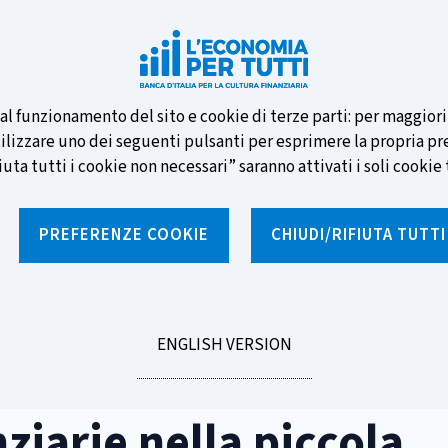
e nuove banconote e vota la tua
i al funzionamento del sito e cookie di terze parti: per maggior
tilizzare uno dei seguenti pulsanti per esprimere la propria prefe
ta tutti i cookie non necessari” saranno attivati i soli cookie t
PREFERENZE COOKIE
CHIUDI/RIFIUTA TUTT
e
Notizie e rubriche
Percorsi formativi
St
GO
ENGLISH VERSION
enze finanziarie nella piccola impresa
TO
iarie nella piccola