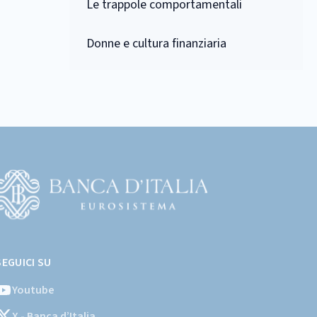
Le trappole comportamentali
Donne e cultura finanziaria
Vai
l
SEGUICI SU
ito
stituzionale
Youtube
ella
X - Banca d’Italia