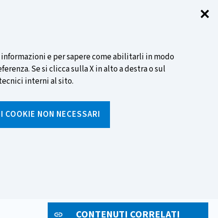
✕
Chi
SCOPRI DI PIÙ
i informazioni e per sapere come abilitarli in modo
renza. Se si clicca sulla X in alto a destra o sul
ecnici interni al sito.
Cerca
I I COOKIE NON NECESSARI
Inserisci
testo
da
rumenti
Media ed eventi
cercare
CONTENUTI CORRELATI