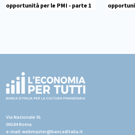
opportunità per le PMI - parte 1
opportunit
Footer
(torna
all'home
Via Nazionale 91
page)
00184 Roma
e-mail:
webmaster@bancaditalia.it