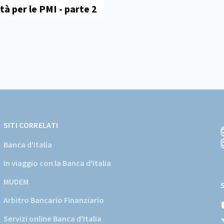
à per le PMI - parte 2
SITI CORRELATI
Banca d'Italia
In viaggio con la Banca d'Italia
(
a
MUDEM
s
Arbitro Bancario Finanziario
i
d
Servizi online Banca d'Italia