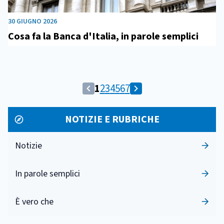
30 GIUGNO 2026
Cosa fa la Banca d'Italia, in parole semplici
Pagina
Vai
Vai
Vai
Vai
Vai
Vai
1
2
3
4
5
6
7
Vai
Vai
corrente:
alla
alla
alla
alla
alla
alla
alla
alla
1
pagina
pagina
pagina
pagina
pagina
pagina
NOTIZIE E RUBRICHE
pagina
pagina
2
3
4
5
6
7
precedente
successiva
Notizie
In parole semplici
È vero che