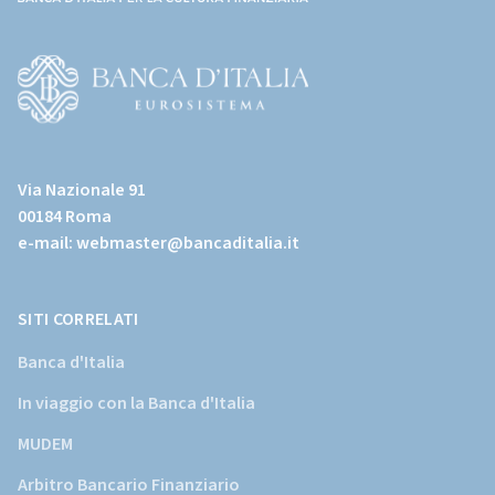
(torna
all'home
page)
(Vai
al
Via Nazionale 91
sito
00184 Roma
istituzionale
e-mail:
webmaster@bancaditalia.it
della
Banca
d'Italia)
SITI CORRELATI
Banca d'Italia
In viaggio con la Banca d'Italia
MUDEM
Arbitro Bancario Finanziario