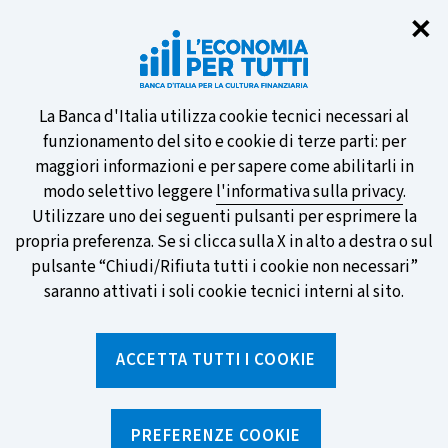
Chi
✕
Partecipa al sondaggio della BCE
sulle nuove banconote e vota la tua
preferita!
Informativa
La Banca d'Italia utilizza cookie tecnici necessari al
funzionamento del sito e cookie di terze parti: per
sui
maggiori informazioni e per sapere come abilitarli in
modo selettivo leggere
l'informativa sulla privacy
.
cookie
Utilizzare uno dei seguenti pulsanti per esprimere la
SCOPRI DI PIÙ
propria preferenza. Se si clicca sulla X in alto a destra o sul
pulsante “Chiudi/Rifiuta tutti i cookie non necessari”
saranno attivati i soli cookie tecnici interni al sito.
Torna
Apri
alla
menu
ACCETTA TUTTI I COOKIE
home
di
navig
page
Home
/
Notizie e rubriche
/
Archivio Notizie
PREFERENZE COOKIE