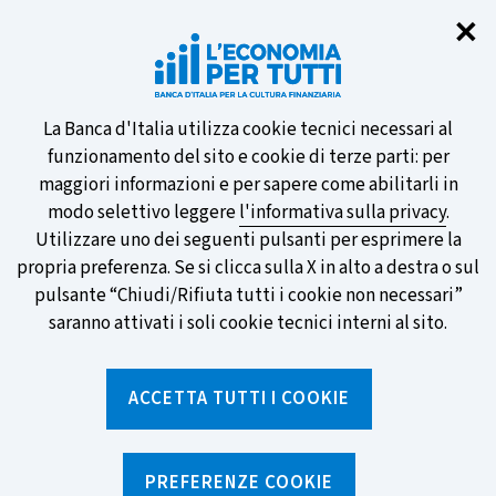
Chi
✕
Partecipa al sondaggio della BCE
sulle nuove banconote e vota la tua
preferita!
Informativa
La Banca d'Italia utilizza cookie tecnici necessari al
funzionamento del sito e cookie di terze parti: per
sui
maggiori informazioni e per sapere come abilitarli in
modo selettivo leggere
l'informativa sulla privacy
.
cookie
Utilizzare uno dei seguenti pulsanti per esprimere la
SCOPRI DI PIÙ
propria preferenza. Se si clicca sulla X in alto a destra o sul
pulsante “Chiudi/Rifiuta tutti i cookie non necessari”
saranno attivati i soli cookie tecnici interni al sito.
Torna
Apri
alla
menu
ACCETTA TUTTI I COOKIE
home
di
navig
page
Home
/
Notizie e rubriche
/
Archivio Notizie
PREFERENZE COOKIE