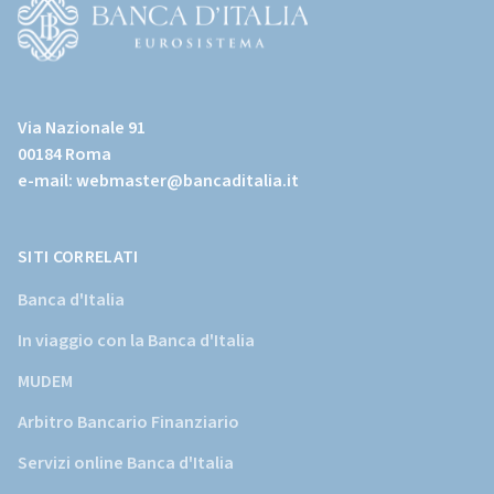
page)
(Vai
al
Via Nazionale 91
sito
00184 Roma
istituzionale
e-mail:
webmaster@bancaditalia.it
della
Banca
d'Italia)
SITI CORRELATI
Banca d'Italia
In viaggio con la Banca d'Italia
MUDEM
Arbitro Bancario Finanziario
Servizi online Banca d'Italia