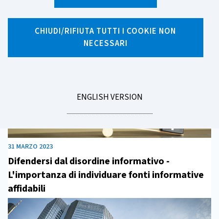
Archivio Notizie 2023
CHIUDI/RIFIUTA TUTTI I COOKIE NON
NECESSARI
GO
ENGLISH VERSION
TO
31 MARZO 2023
Difendersi dal disordine informativo -
L'importanza di individuare fonti informative
affidabili