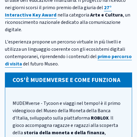
di base dell'educazione finanziaria. Il progetto ha ricevuto
nei giorni scorsi il primo premio della giuria del
27°
Interactive Key Award
nella categoria
Arte e Cultura
, un
riconoscimento nazionale dedicato alla comunicazione
digitale.
L'esperienza propone un percorso virtuale in più livelli e
utilizza un linguaggio coerente con gli ecosistemi digitali
contemporanei, riprendendo i contenuti del
primo percorso
di visita
del futuro Museo.
COS'È MUDEMVERSE E COME FUNZIONA
MUDEMverse - Tycoon e viaggi nel tempo! è il primo
videogioco del Museo della Moneta della Banca
d'Italia, sviluppato sulla piattaforma
ROBLOX
. Il
gioco accompagna ragazze e ragazzi alla scoperta
della
storia della moneta e della finanza
,