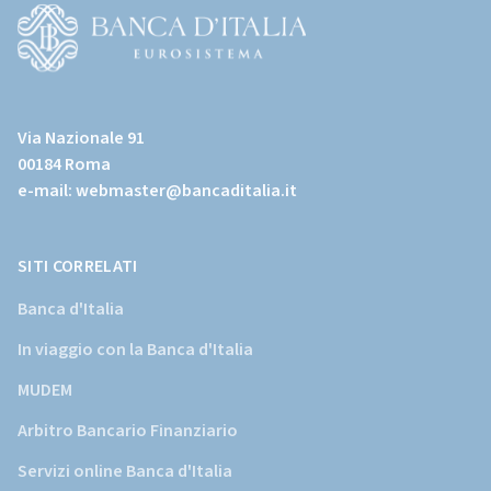
page)
(Vai
al
Via Nazionale 91
sito
00184 Roma
istituzionale
e-mail:
webmaster@bancaditalia.it
della
Banca
d'Italia)
SITI CORRELATI
Banca d'Italia
In viaggio con la Banca d'Italia
MUDEM
Arbitro Bancario Finanziario
Servizi online Banca d'Italia