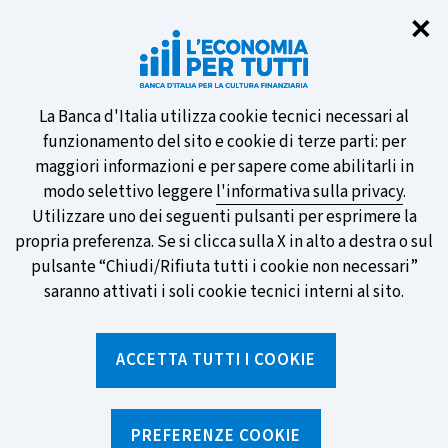
Chi
✕
Partecipa al sondaggio della BCE
sulle nuove banconote e vota la tua
preferita!
Informativa
La Banca d'Italia utilizza cookie tecnici necessari al
funzionamento del sito e cookie di terze parti: per
sui
maggiori informazioni e per sapere come abilitarli in
modo selettivo leggere
l'informativa sulla privacy
.
cookie
Utilizzare uno dei seguenti pulsanti per esprimere la
SCOPRI DI PIÙ
propria preferenza. Se si clicca sulla X in alto a destra o sul
pulsante “Chiudi/Rifiuta tutti i cookie non necessari”
saranno attivati i soli cookie tecnici interni al sito.
Torna
Apri
alla
menu
ACCETTA TUTTI I COOKIE
home
di
navig
page
Home
/
Notizie e rubriche
/
Notizie
/
Educazione finanziaria e mondi digitali: MUDEMverse
PREFERENZE COOKIE
premiato all'Interactive Key Award 2026