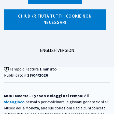
CHIUDI/RIFIUTA TUTTI I COOKIE NON
X
Facebook
Linkedin
WhatsApp
Email
NECESSARI
CATEGORIA:
MUSEO DELLA MONETA
Educazione finanziaria e mondi
digitali: MUDEMverse premiato
GO
ENGLISH VERSION
all'Interactive Key Award 2026
TO
Tempo di lettura
1 minuto
Pubblicato il
28/04/2026
MUDEMverse - Tycoon e viaggi nel tempo!
è il
videogioco
pensato per avvicinare le giovani generazioni al
Museo della Moneta, alle sue collezioni e ad alcuni concetti