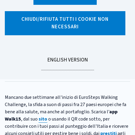
X
Facebook
Linkedin
WhatsApp
Email
CHIUDI/RIFIUTA TUTTI I COOKIE NON
NECESSARI
CATEGORIA:
EVENTI
EuroSteps Challenge, due
settimane al via!
GO
ENGLISH VERSION
Tempo di lettura
1 minuto
TO
Pubblicato il
18/03/2026
Mancano due settimane all'inizio di EuroSteps Walking
Challenge, la sfida a suon di passi fra 27 paesi europei che fa
bene alla salute, ma anche al portafoglio. Scarica l'
app
Walk15
,
dal suo
sito
o usando il QR code sotto, per
contribuire con i tuoi passi al punteggio dell'Italia e ricevere
alcuni consigli utili per gestire bene i soldi, dai
prestiti
agli