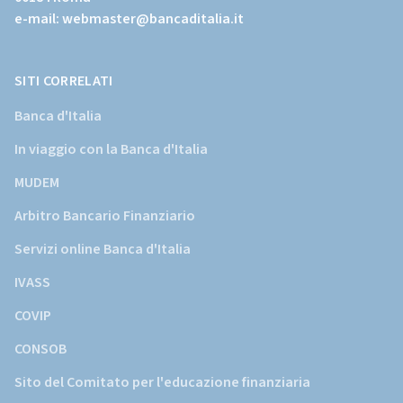
istituzionale
e-mail:
webmaster@bancaditalia.it
della
Banca
d'Italia)
SITI CORRELATI
Banca d'Italia
In viaggio con la Banca d'Italia
MUDEM
Arbitro Bancario Finanziario
Servizi online Banca d'Italia
IVASS
COVIP
CONSOB
Sito del Comitato per l'educazione finanziaria