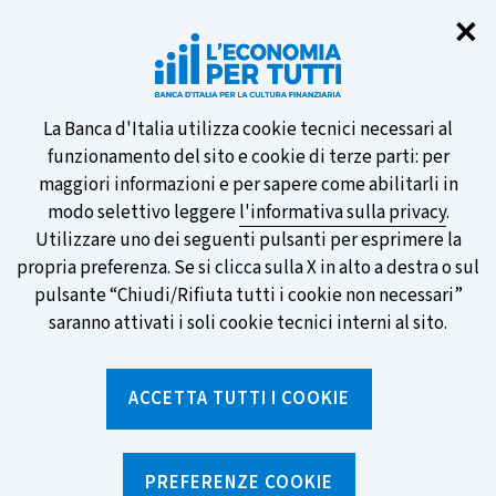
Chi
✕
Partecipa al sondaggio della BCE
sulle nuove banconote e vota la tua
preferita!
Informativa
La Banca d'Italia utilizza cookie tecnici necessari al
funzionamento del sito e cookie di terze parti: per
sui
maggiori informazioni e per sapere come abilitarli in
modo selettivo leggere
l'informativa sulla privacy
.
cookie
Utilizzare uno dei seguenti pulsanti per esprimere la
SCOPRI DI PIÙ
propria preferenza. Se si clicca sulla X in alto a destra o sul
pulsante “Chiudi/Rifiuta tutti i cookie non necessari”
saranno attivati i soli cookie tecnici interni al sito.
Torna
Apri
alla
menu
ACCETTA TUTTI I COOKIE
home
di
navig
page
Home
/
Notizie e rubriche
/
Notizie
/
EuroSteps Challenge, due settimane al via!
PREFERENZE COOKIE