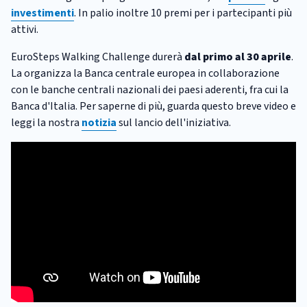
investimenti
. In palio inoltre 10 premi per i partecipanti più
attivi.
EuroSteps Walking Challenge durerà
dal primo al 30 aprile
.
La organizza la Banca centrale europea in collaborazione
con le banche centrali nazionali dei paesi aderenti, fra cui la
Banca d'Italia. Per saperne di più, guarda questo breve video e
leggi la nostra
notizia
sul lancio dell'iniziativa.