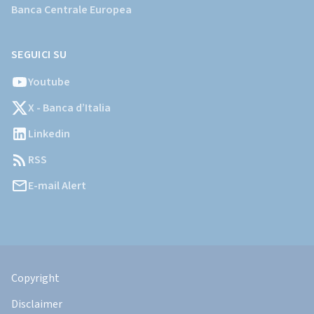
Banca Centrale Europea
SEGUICI SU
Youtube
X - Banca d’Italia
Linkedin
RSS
E-mail Alert
Informazioni
Legali
Copyright
Disclaimer