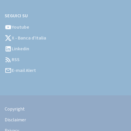
SEGUICI SU
Youtube
X - Banca d’Italia
Linkedin
RSS
E-mail Alert
Informazioni
Legali
Copyright
Disclaimer
Privacy