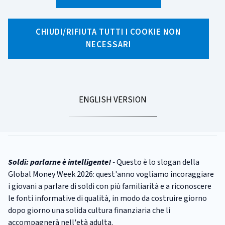
X
Facebook
Linkedin
WhatsApp
Email
CHIUDI/RIFIUTA TUTTI I COOKIE NON
NECESSARI
CATEGORIA:
GLOBAL MONEY WEEK
Global Money Week 2026:
soldi, parlarne è intelligente!
GO
ENGLISH VERSION
Tempo di lettura
1 minuto
TO
Pubblicato il
16/03/2026
Soldi: parlarne è intelligente! -
Questo è lo slogan della
Global Money Week 2026: quest'anno vogliamo incoraggiare
i giovani a parlare di soldi con più familiarità e a riconoscere
le fonti informative di qualità, in modo da costruire giorno
dopo giorno una solida cultura finanziaria che li
accompagnerà nell'età adulta.