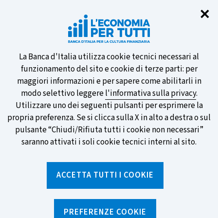
Chi
✕
Partecipa al sondaggio della BCE
sulle nuove banconote e vota la tua
preferita!
Informativa
La Banca d'Italia utilizza cookie tecnici necessari al
funzionamento del sito e cookie di terze parti: per
sui
maggiori informazioni e per sapere come abilitarli in
modo selettivo leggere
l'informativa sulla privacy
.
cookie
Utilizzare uno dei seguenti pulsanti per esprimere la
SCOPRI DI PIÙ
propria preferenza. Se si clicca sulla X in alto a destra o sul
pulsante “Chiudi/Rifiuta tutti i cookie non necessari”
saranno attivati i soli cookie tecnici interni al sito.
Torna
Apri
alla
menu
ACCETTA TUTTI I COOKIE
home
di
navig
page
Home
/
Notizie e rubriche
/
Notizie
/
Global Money Week 2026: soldi, parlarne è intelligente!
PREFERENZE COOKIE