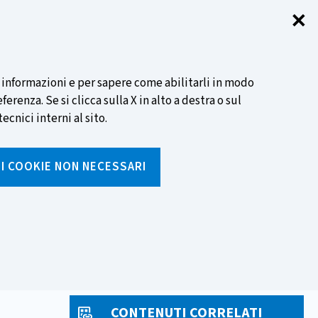
✕
Chi
SCOPRI DI PIÙ
i informazioni e per sapere come abilitarli in modo
renza. Se si clicca sulla X in alto a destra o sul
ecnici interni al sito.
Cerca
I I COOKIE NON NECESSARI
Inserisci
testo
da
rumenti
Media ed eventi
cercare
CONTENUTI CORRELATI