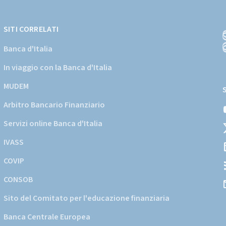
SITI CORRELATI
Banca d'Italia
In viaggio con la Banca d'Italia
(
a
MUDEM
s
Arbitro Bancario Finanziario
i
d
Servizi online Banca d'Italia
d
IVASS
COVIP
CONSOB
Sito del Comitato per l'educazione finanziaria
Banca Centrale Europea