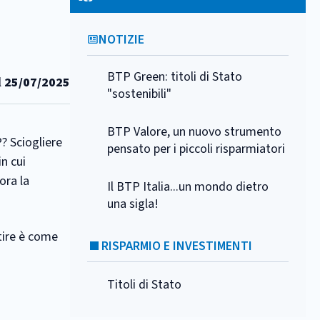
NOTIZIE
BTP Green: titoli di Stato
l
25/07/2025
"sostenibili"
BTP Valore, un nuovo strumento
P? Sciogliere
pensato per i piccoli risparmiatori
in cui
ora la
Il BTP Italia...un mondo dietro
una sigla!
tire è come
RISPARMIO E INVESTIMENTI
Titoli di Stato