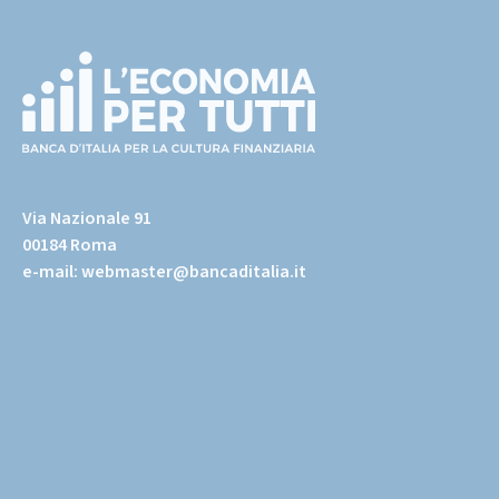
Footer
(torna
all'home
Via Nazionale 91
page)
00184 Roma
e-mail:
webmaster@bancaditalia.it