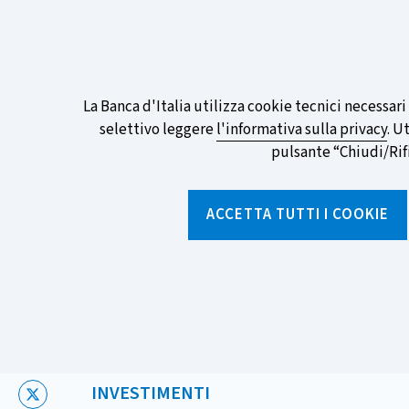
ITA
EN
Go
To
Partecipa al sondaggio della BCE sull
English
preferita!
Informativa
La Banca d'Italia utilizza cookie tecnici necessar
Version
selettivo leggere
l'informativa sulla privacy
. U
sui
pulsante “Chiudi/Rifiu
cookie
Torna
alla
ACCETTA TUTTI I COOKIE
home
page
Chi siamo
Aree tematich
Home
/
Notizie e rubriche
/
Notizie
/
I BTP, in parole semplic
CATEGORIA:
INVESTIMENTI
X