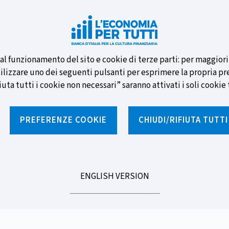
e nuove banconote e vota la tua
i al funzionamento del sito e cookie di terze parti: per maggior
tilizzare uno dei seguenti pulsanti per esprimere la propria prefe
ta tutti i cookie non necessari” saranno attivati i soli cookie t
PREFERENZE COOKIE
CHIUDI/RIFIUTA TUTT
e
Notizie e rubriche
Percorsi formativi
St
GO
ENGLISH VERSION
i
TO