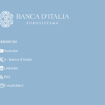
Vai
l
SEGUICI SU
ito
stituzionale
Youtube
ella
X - Banca d’Italia
Banca
'Italia)
Linkedin
RSS
E-mail Alert