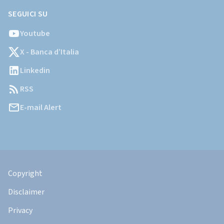
SEGUICI SU
Youtube
X - Banca d’Italia
Linkedin
RSS
E-mail Alert
Informazioni
Legali
Copyright
Disclaimer
Privacy