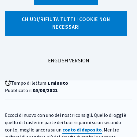
CHIUDI/RIFIUTA TUTTI I COOKIE NON
X
Facebook
Linkedin
WhatsApp
Email
NECESSARI
CATEGORIA:
RISPARMIO
Il futuro non è un castello di
sabbia. 3 - Un conto di deposito
GO
ENGLISH VERSION
può aiutare a risparmiare
TO
Tempo di lettura
1 minuto
Pubblicato il
05/08/2021
Eccoci di nuovo con uno dei nostri consigli. Quello di oggi è
quello di trasferire parte dei tuoi risparmi su un secondo
conto, meglio ancora su un
conto di deposito
. Mentre