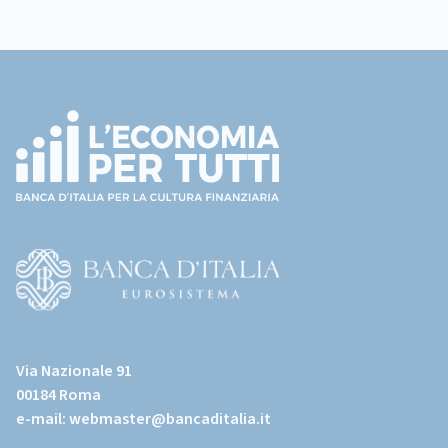
Footer
(torna
all'home
page)
(Vai
al
Via Nazionale 91
sito
00184 Roma
istituzionale
e-mail:
webmaster@bancaditalia.it
della