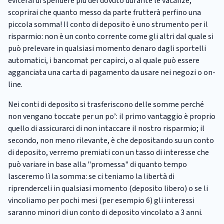
eviterai di spendere più del dovuto durante le vacanze,
scoprirai che quanto messo da parte frutterà perfino una
piccola somma! Il conto di deposito è uno strumento per il
risparmio: non è un conto corrente come gli altri dal quale si
può prelevare in qualsiasi momento denaro dagli sportelli
automatici, i bancomat per capirci, o al quale può essere
agganciata una carta di pagamento da usare nei negozi o on-
line.
Nei conti di deposito si trasferiscono delle somme perché
non vengano toccate per un po’: il primo vantaggio è proprio
quello di assicurarci di non intaccare il nostro risparmio; il
secondo, non meno rilevante, è che depositando su un conto
di deposito, verremo premiati con un tasso di interesse che
può variare in base alla "promessa" di quanto tempo
lasceremo lì la somma: se ci teniamo la libertà di
riprenderceli in qualsiasi momento (deposito libero) o se li
vincoliamo per pochi mesi (per esempio 6) gli interessi
saranno minori di un conto di deposito vincolato a 3 anni.