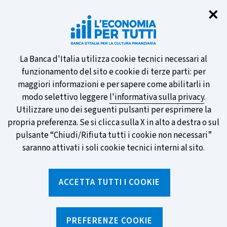
Chi
✕
Partecipa al sondaggio della BCE
sulle nuove banconote e vota la tua
preferita!
Informativa
La Banca d'Italia utilizza cookie tecnici necessari al
funzionamento del sito e cookie di terze parti: per
sui
maggiori informazioni e per sapere come abilitarli in
modo selettivo leggere
l'informativa sulla privacy
.
cookie
Utilizzare uno dei seguenti pulsanti per esprimere la
SCOPRI DI PIÙ
propria preferenza. Se si clicca sulla X in alto a destra o sul
pulsante “Chiudi/Rifiuta tutti i cookie non necessari”
saranno attivati i soli cookie tecnici interni al sito.
Torna
Apri
alla
menu
ACCETTA TUTTI I COOKIE
home
di
navig
page
Home
/
Notizie e rubriche
/
Notizie
/
Il futuro non è un castello di sabbia. 3 - Un conto di deposito
PREFERENZE COOKIE
può aiutare a risparmiare