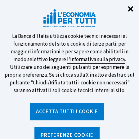
Chi
✕
Partecipa al sondaggio della BCE
sulle nuove banconote e vota la tua
preferita!
Informativa
La Banca d'Italia utilizza cookie tecnici necessari al
funzionamento del sito e cookie di terze parti: per
sui
maggiori informazioni e per sapere come abilitarli in
modo selettivo leggere
l'informativa sulla privacy
.
cookie
Utilizzare uno dei seguenti pulsanti per esprimere la
SCOPRI DI PIÙ
propria preferenza. Se si clicca sulla X in alto a destra o sul
pulsante “Chiudi/Rifiuta tutti i cookie non necessari”
saranno attivati i soli cookie tecnici interni al sito.
Torna
Apri
alla
menu
ACCETTA TUTTI I COOKIE
home
di
navig
page
Home
/
Notizie e rubriche
/
Notizie
/
Il medagliere di Parigi, le previsioni e le aspettative
PREFERENZE COOKIE