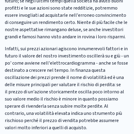
futuro; se negli ultimi tempi quella società ha avuto buoni
profitti e le sue azioni sono state redditizie, potremmo
essere invogliati ad acquistarle nell'erroneo convincimento
di conseguire un rendimento certo. Niente di più facile che le
nostre aspettative rimangano deluse, se anche investitori
grandi e famosi hanno visto andare in rovina i loro risparmi.
Infatti, sui prezzi azionari agiscono innumerevoli fattori e in
futuro il valore del nostro investimento oscillerà su e giù - un
po' come avviene nell'elettrocardiogramma - anche se fosse
destinato a crescere nel tempo. In finanza questa
oscillazione dei prezzi prende il nome di volatilità ed è una
delle misure principali per valutare il rischio di perdita: se
il prezzo di un'azione storicamente oscilla poco intorno al
suo valore medio il rischio è minore in quanto possiamo
sperare di rivenderla senza subire molte perdite. Al
contrario, una volatilità elevata indica uno strumento più
rischioso perché il prezzo di vendita potrebbe assumere
valori molto inferiori a quelli di acquisto.