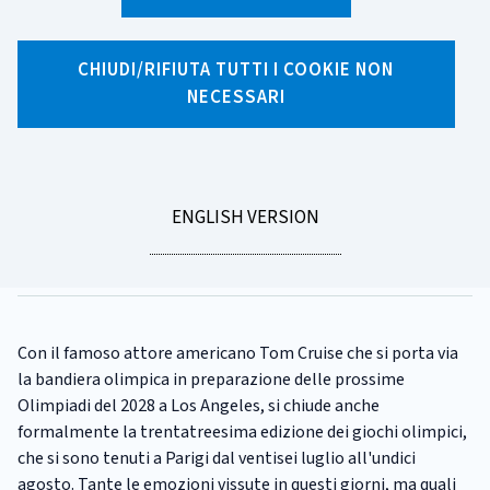
X
Facebook
Linkedin
WhatsApp
Email
CHIUDI/RIFIUTA TUTTI I COOKIE NON
NECESSARI
CATEGORIA:
INVESTIMENTI
Il medagliere di Parigi, le
previsioni e le aspettative
GO
ENGLISH VERSION
Tempo di lettura
3 minuti
TO
Pubblicato il
12/08/2024
Con il famoso attore americano Tom Cruise che si porta via
la bandiera olimpica in preparazione delle prossime
Olimpiadi del 2028 a Los Angeles, si chiude anche
formalmente la trentatreesima edizione dei giochi olimpici,
che si sono tenuti a Parigi dal ventisei luglio all'undici
agosto. Tante le emozioni vissute in questi giorni, ma quali