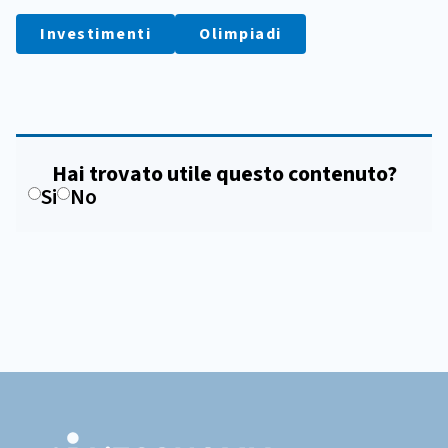
Investimenti
Olimpiadi
Hai trovato utile questo contenuto?
Si
No
Footer