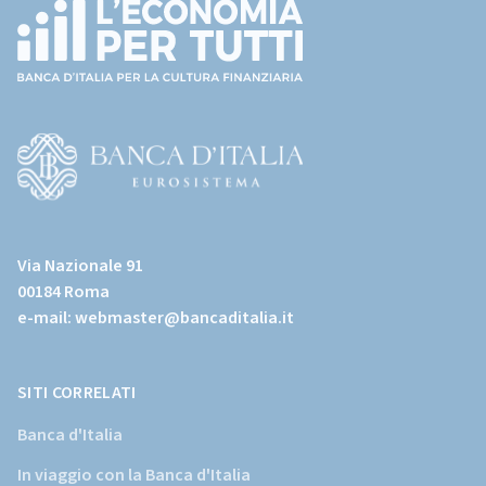
(torna
all'home
page)
(Vai
al
Via Nazionale 91
sito
00184 Roma
istituzionale
e-mail:
webmaster@bancaditalia.it
della
Banca
d'Italia)
SITI CORRELATI
Banca d'Italia
In viaggio con la Banca d'Italia