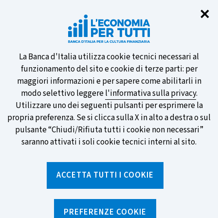
Chi
✕
Partecipa al sondaggio della BCE
sulle nuove banconote e vota la tua
preferita!
Informativa
La Banca d'Italia utilizza cookie tecnici necessari al
funzionamento del sito e cookie di terze parti: per
sui
maggiori informazioni e per sapere come abilitarli in
modo selettivo leggere
l'informativa sulla privacy
.
cookie
Utilizzare uno dei seguenti pulsanti per esprimere la
SCOPRI DI PIÙ
propria preferenza. Se si clicca sulla X in alto a destra o sul
pulsante “Chiudi/Rifiuta tutti i cookie non necessari”
saranno attivati i soli cookie tecnici interni al sito.
Torna
Apri
alla
menu
ACCETTA TUTTI I COOKIE
home
di
navig
page
Home
/
Notizie e rubriche
/
Notizie
/
Il mondo delle criptoattività è regolato?
PREFERENZE COOKIE