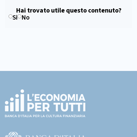
Hai trovato utile questo contenuto?
Si
No
Footer
(torna
all'home