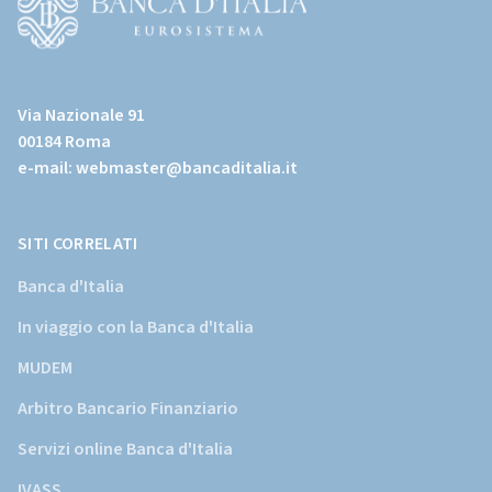
page)
(Vai
al
Via Nazionale 91
sito
00184 Roma
istituzionale
e-mail:
webmaster@bancaditalia.it
della
Banca
d'Italia)
SITI CORRELATI
Banca d'Italia
In viaggio con la Banca d'Italia
MUDEM
Arbitro Bancario Finanziario
Servizi online Banca d'Italia
IVASS