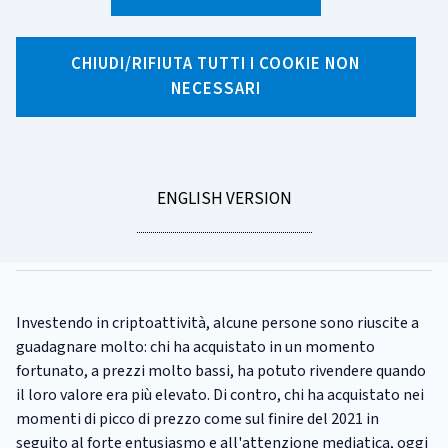
X
Facebook
Linkedin
WhatsApp
Email
CHIUDI/RIFIUTA TUTTI I COOKIE NON
NECESSARI
CATEGORIA:
CULTURA FINANZIARIA
Il mondo delle criptoattività è
regolato?
GO
ENGLISH VERSION
Tempo di lettura
3 minuti
TO
Pubblicato il
11/08/2023
Investendo in criptoattività, alcune persone sono riuscite a
guadagnare molto: chi ha acquistato in un momento
fortunato, a prezzi molto bassi, ha potuto rivendere quando
il loro valore era più elevato. Di contro, chi ha acquistato nei
momenti di picco di prezzo come sul finire del 2021 in
seguito al forte entusiasmo e all'attenzione mediatica, oggi