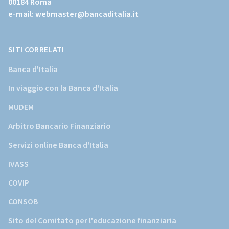
00184 Roma
istituzionale
e-mail:
webmaster@bancaditalia.it
della
Banca
d'Italia)
SITI CORRELATI
Banca d'Italia
In viaggio con la Banca d'Italia
MUDEM
Arbitro Bancario Finanziario
Servizi online Banca d'Italia
IVASS
COVIP
CONSOB
Sito del Comitato per l'educazione finanziaria