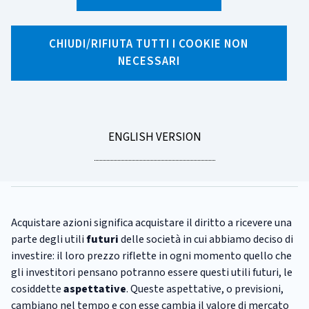
X
Facebook
Linkedin
WhatsApp
Email
CHIUDI/RIFIUTA TUTTI I COOKIE NON
NECESSARI
CATEGORIA:
INVESTIMENTI
Investire in azioni: l'indice
della paura
GO
ENGLISH VERSION
Tempo di lettura
4 minuti
TO
Pubblicato il
19/04/2024
Acquistare azioni significa acquistare il diritto a ricevere una
parte degli utili
futuri
delle società in cui abbiamo deciso di
investire: il loro prezzo riflette in ogni momento quello che
gli investitori pensano potranno essere questi utili futuri, le
cosiddette
aspettative
. Queste aspettative, o previsioni,
cambiano nel tempo e con esse cambia il valore di mercato