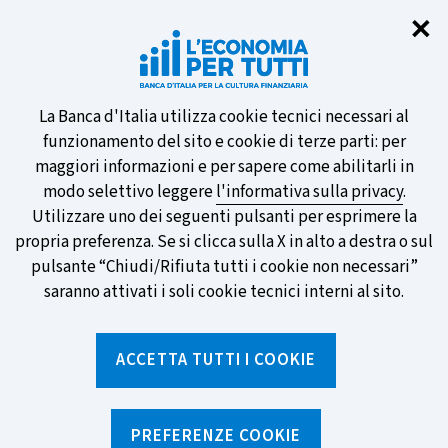
Chi
✕
Partecipa al sondaggio della BCE
sulle nuove banconote e vota la tua
preferita!
Informativa
La Banca d'Italia utilizza cookie tecnici necessari al
funzionamento del sito e cookie di terze parti: per
sui
maggiori informazioni e per sapere come abilitarli in
modo selettivo leggere
l'informativa sulla privacy
.
cookie
Utilizzare uno dei seguenti pulsanti per esprimere la
SCOPRI DI PIÙ
propria preferenza. Se si clicca sulla X in alto a destra o sul
pulsante “Chiudi/Rifiuta tutti i cookie non necessari”
saranno attivati i soli cookie tecnici interni al sito.
Torna
Apri
alla
menu
ACCETTA TUTTI I COOKIE
home
di
navig
page
Home
/
Notizie e rubriche
/
Notizie
/
Investire in azioni: l'indice della paura
PREFERENZE COOKIE