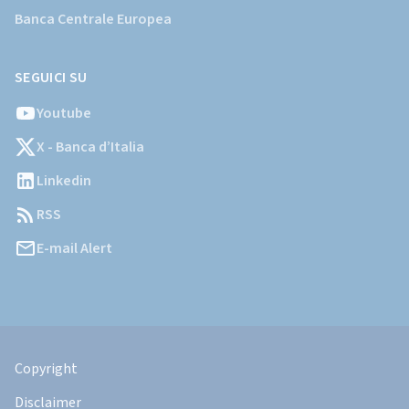
Banca Centrale Europea
SEGUICI SU
Youtube
X - Banca d’Italia
Linkedin
RSS
E-mail Alert
Informazioni
Legali
Copyright
Disclaimer