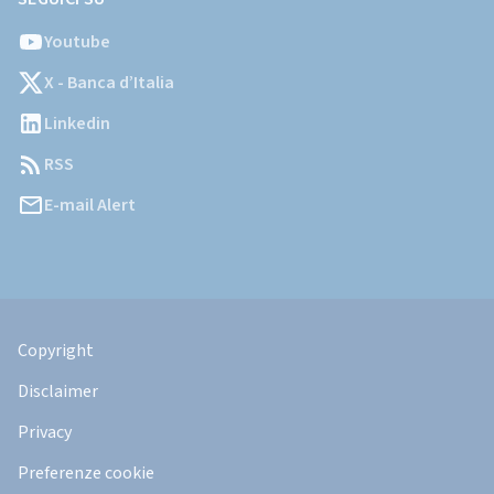
Youtube
X - Banca d’Italia
Linkedin
RSS
E-mail Alert
Informazioni
Legali
Copyright
Disclaimer
Privacy
Preferenze cookie