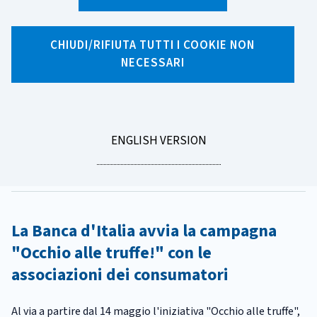
X
Facebook
Linkedin
WhatsApp
Email
CHIUDI/RIFIUTA TUTTI I COOKIE NON
NECESSARI
CATEGORIA:
TRUFFE
Pagamenti digitali: Truffe, se le
conosci le eviti!
GO
ENGLISH VERSION
Tempo di lettura
1 minuto
TO
Pubblicato il
14/05/2024
La Banca d'Italia avvia la campagna
"Occhio alle truffe!" con le
associazioni dei consumatori
Al via a partire dal 14 maggio l'iniziativa "Occhio alle truffe",