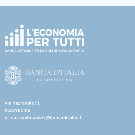
Footer
(torna
all'home
page)
(Vai
al
Via Nazionale 91
sito
00184 Roma
istituzionale
e-mail:
webmaster@bancaditalia.it
della
Banca
d'Italia)