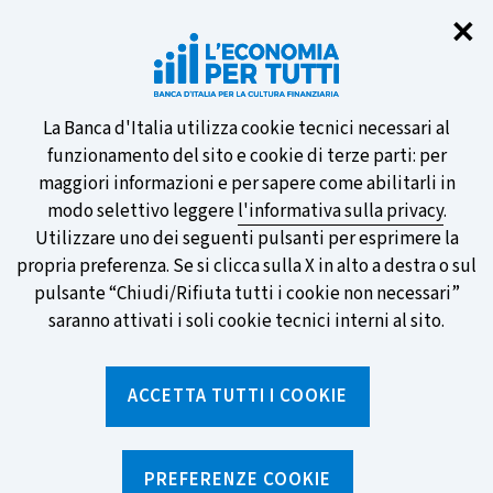
Chi
✕
Partecipa al sondaggio della BCE
sulle nuove banconote e vota la tua
preferita!
Informativa
La Banca d'Italia utilizza cookie tecnici necessari al
funzionamento del sito e cookie di terze parti: per
sui
maggiori informazioni e per sapere come abilitarli in
modo selettivo leggere
l'informativa sulla privacy
.
cookie
Utilizzare uno dei seguenti pulsanti per esprimere la
SCOPRI DI PIÙ
propria preferenza. Se si clicca sulla X in alto a destra o sul
pulsante “Chiudi/Rifiuta tutti i cookie non necessari”
saranno attivati i soli cookie tecnici interni al sito.
Torna
Apri
alla
menu
ACCETTA TUTTI I COOKIE
home
di
navig
page
Home
/
Notizie e rubriche
/
Notizie
/
Pagamenti digitali: Truffe, se le conosci le eviti!
PREFERENZE COOKIE