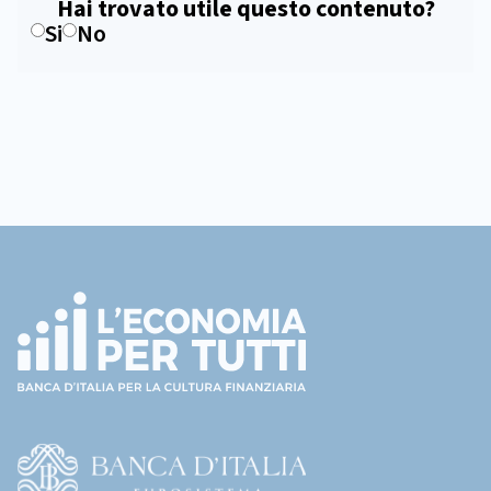
Hai trovato utile questo contenuto?
Si
No
Footer
(torna
all'home
page)