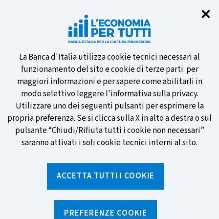
Chi
✕
Partecipa al sondaggio della BCE
sulle nuove banconote e vota la tua
preferita!
Informativa
La Banca d'Italia utilizza cookie tecnici necessari al
funzionamento del sito e cookie di terze parti: per
sui
maggiori informazioni e per sapere come abilitarli in
modo selettivo leggere
l'informativa sulla privacy
.
cookie
Utilizzare uno dei seguenti pulsanti per esprimere la
SCOPRI DI PIÙ
propria preferenza. Se si clicca sulla X in alto a destra o sul
pulsante “Chiudi/Rifiuta tutti i cookie non necessari”
saranno attivati i soli cookie tecnici interni al sito.
Torna
Apri
alla
menu
ACCETTA TUTTI I COOKIE
home
di
navig
page
Home
/
Notizie e rubriche
/
Notizie
/
Parliamo di... Pagamenti elettronici e online
PREFERENZE COOKIE