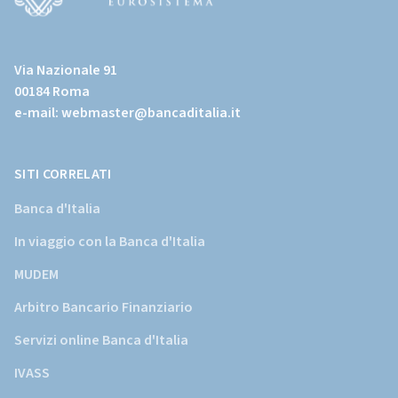
(Vai
al
Via Nazionale 91
sito
00184 Roma
istituzionale
e-mail:
webmaster@bancaditalia.it
della
Banca
d'Italia)
SITI CORRELATI
Banca d'Italia
In viaggio con la Banca d'Italia
MUDEM
Arbitro Bancario Finanziario
Servizi online Banca d'Italia
IVASS