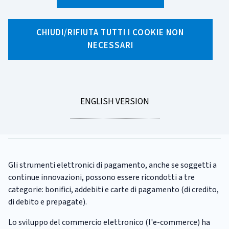
X
Facebook
Linkedin
WhatsApp
Email
CHIUDI/RIFIUTA TUTTI I COOKIE NON
NECESSARI
CATEGORIA:
PAGAMENTI
Parliamo di... Pagamenti
elettronici e online
GO
ENGLISH VERSION
Tempo di lettura
6 minuti
TO
Pubblicato il
28/02/2020
Gli strumenti elettronici di pagamento, anche se soggetti a
continue innovazioni, possono essere ricondotti a tre
categorie: bonifici, addebiti e carte di pagamento (di credito,
di debito e prepagate).
Lo sviluppo del commercio elettronico (l'e-commerce) ha