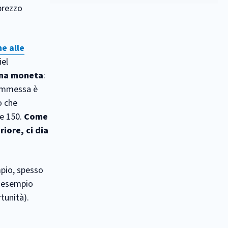
 prezzo
e alle
iel
una moneta
:
commessa è
o che
ne 150.
Come
iore, ci dia
mpio, spesso
d esempio
tunità).