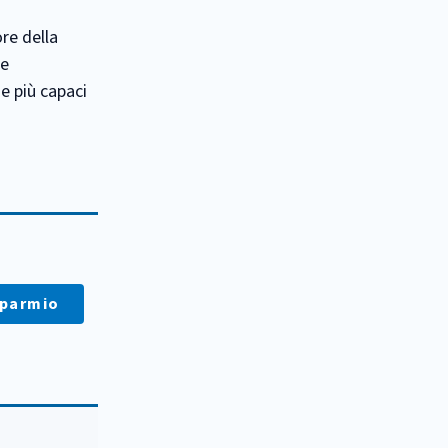
ore della
ne
 e più capaci
sparmio