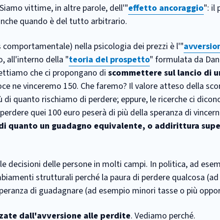
amo vittime, in altre parole, dell'"
effetto ancoraggio
": il
 anche quando è del tutto arbitrario.
s comportamentale) nella psicologia dei prezzi è l'"
avversion
 all'interno della "
teoria del prospetto
" formulata da Dan
ttiamo che ci propongano di
scommettere sul lancio di 
roce ne vinceremo 150. Che faremo? Il valore atteso della s
ù di quanto rischiamo di perdere; eppure, le ricerche ci dicon
perdere quei 100 euro peserà di più della speranza di vincer
ù di quanto un guadagno equivalente, o addirittura super
le decisioni delle persone in molti campi. In politica, ad ese
biamenti strutturali perché la paura di perdere qualcosa (a
speranza di guadagnare (ad esempio minori tasse o più oppor
zate dall'avversione alle perdite
. Vediamo perché.