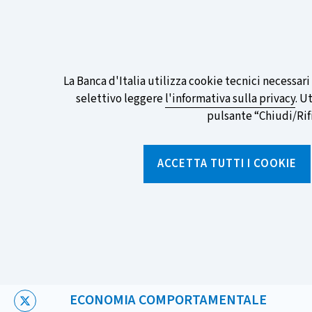
ITA
EN
Go
To
Partecipa al sondaggio della BCE sull
English
preferita!
Informativa
La Banca d'Italia utilizza cookie tecnici necessar
Version
selettivo leggere
l'informativa sulla privacy
. U
sui
pulsante “Chiudi/Rifiu
cookie
Torna
alla
ACCETTA TUTTI I COOKIE
home
page
Chi siamo
Aree tematich
Home
/
Notizie e rubriche
/
Notizie
/
Perdita o guadagno? La
CATEGORIA:
ECONOMIA COMPORTAMENTALE
X