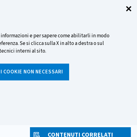
✕
Chi
SCOPRI DI PIÙ
i informazioni e per sapere come abilitarli in modo
renza. Se si clicca sulla X in alto a destra o sul
ecnici interni al sito.
Cerca
I I COOKIE NON NECESSARI
Inserisci
testo
da
rumenti
Media ed eventi
cercare
CONTENUTI CORRELATI