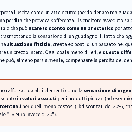
erpreta l'uscita come un atto neutro (perdo denaro ma guad
na perdita che provoca sofferenza. Il venditore avveduto sa c
ita e che può
usare lo sconto come un anestetico
per atte
 trasmettendo la sensazione di un guadagno. Il fatto che oggi
 una
situazione fittizia
, creata ex post, di un passato nel q
 un prezzo intero. Oggi costa meno di ieri, e
questa diffe
he può, almeno parzialmente, compensare la perdita del de
ono rafforzati da altri elementi come la
sensazione di urgen
 sconto in
valori assoluti
per i prodotti più cari (ad esempi
rcentuali
per quelli meno costosi (libri scontati del 20%, ch
e "16 euro invece di 20").