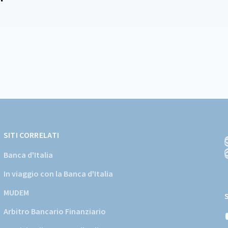
SITI CORRELATI
Banca d'Italia
In viaggio con la Banca d'Italia
(
a
MUDEM
s
Arbitro Bancario Finanziario
i
d