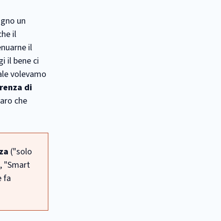
agno un
he il
nuarne il
 il bene ci
uale volevamo
renza di
naro che
za
("solo
o, "Smart
e fa