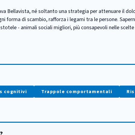
lava Bellavista, né soltanto una strategia per attenuare il dol
gni forma di scambio, rafforza i legami tra le persone. Saper
stotele - animali sociali migliori, più consapevoli nelle scelte
:
s cognitivi
Trappole comportamentali
Ri
?