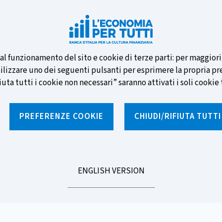
e nuove banconote e vota la tua
i al funzionamento del sito e cookie di terze parti: per maggior
tilizzare uno dei seguenti pulsanti per esprimere la propria prefe
ta tutti i cookie non necessari” saranno attivati i soli cookie t
PREFERENZE COOKIE
CHIUDI/RIFIUTA TUTT
e
Notizie e rubriche
Percorsi formativi
St
GO
ENGLISH VERSION
 vera natura degli sconti
TO