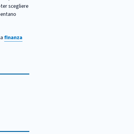
ter scegliere
esentano
la
finanza