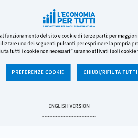
e nuove banconote e vota la tua
i al funzionamento del sito e cookie di terze parti: per maggior
tilizzare uno dei seguenti pulsanti per esprimere la propria prefe
ta tutti i cookie non necessari” saranno attivati i soli cookie t
PREFERENZE COOKIE
CHIUDI/RIFIUTA TUTT
e
Notizie e rubriche
Percorsi formativi
St
GO
ENGLISH VERSION
nziarie sostenibili
TO