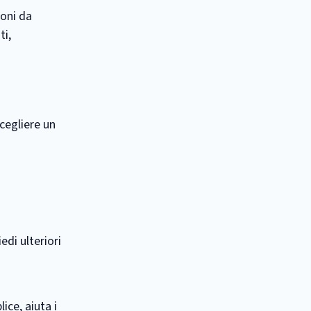
ioni da
ti,
scegliere un
edi ulteriori
ice, aiuta i