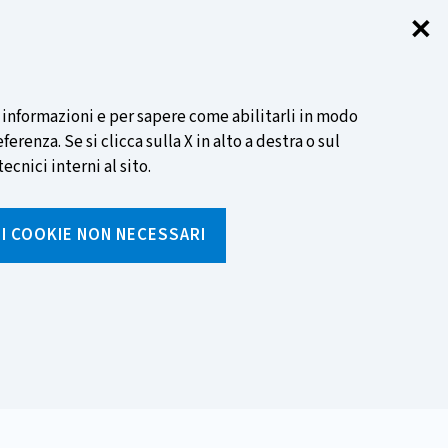
✕
Chi
SCOPRI DI PIÙ
i informazioni e per sapere come abilitarli in modo
renza. Se si clicca sulla X in alto a destra o sul
ecnici interni al sito.
Cerca
I I COOKIE NON NECESSARI
Inserisci
testo
da
rumenti
Media ed eventi
cercare