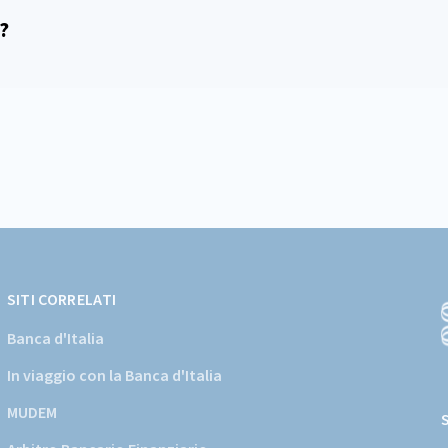
?
SITI CORRELATI
Banca d'Italia
In viaggio con la Banca d'Italia
(
a
MUDEM
s