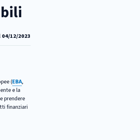
bili
l
04/12/2023
opee (
EBA
,
ente e la
e prendere
ti finanziari