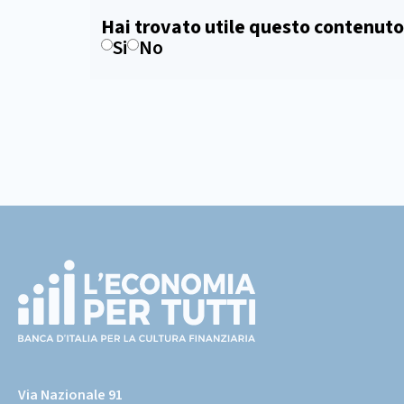
Hai trovato utile questo contenuto
Si
No
Footer
(torna
all'home
Via Nazionale 91
page)