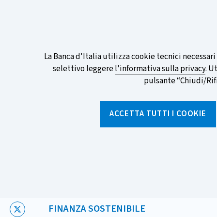
ITA
EN
Go
To
Partecipa al sondaggio della BCE sull
English
preferita!
Informativa
La Banca d'Italia utilizza cookie tecnici necessar
Version
selettivo leggere
l'informativa sulla privacy
. U
sui
pulsante “Chiudi/Rifiu
cookie
Torna
alla
ACCETTA TUTTI I COOKIE
home
page
Chi siamo
Aree tematich
Home
/
Notizie e rubriche
/
Notizie
/
Prendere decisioni fina
CATEGORIA:
FINANZA SOSTENIBILE
X