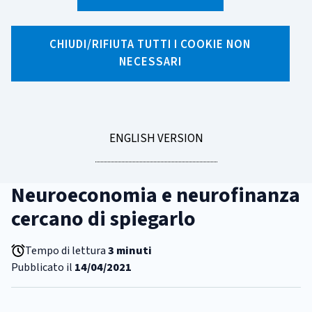
spiegarlo
CHIUDI/RIFIUTA TUTTI I COOKIE NON
NECESSARI
X
Facebook
Linkedin
WhatsApp
Email
CATEGORIA:
ECONOMIA COMPORTAMENTALE
Quanto contano le
GO
ENGLISH VERSION
caratteristiche personali nelle
TO
scelte finanziarie?
Neuroeconomia e neurofinanza
cercano di spiegarlo
Tempo di lettura
3 minuti
Pubblicato il
14/04/2021