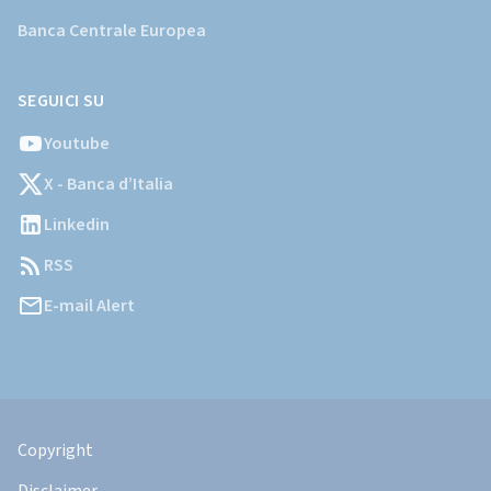
Banca Centrale Europea
SEGUICI SU
Youtube
X - Banca d’Italia
Linkedin
RSS
E-mail Alert
Informazioni
Legali
Copyright