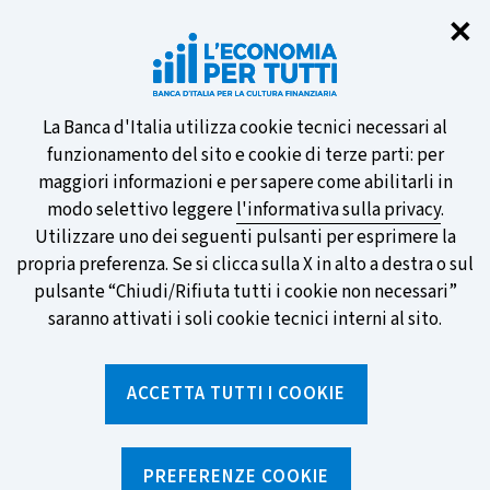
Chi
✕
Partecipa al sondaggio della BCE
sulle nuove banconote e vota la tua
preferita!
Informativa
La Banca d'Italia utilizza cookie tecnici necessari al
funzionamento del sito e cookie di terze parti: per
sui
maggiori informazioni e per sapere come abilitarli in
modo selettivo leggere
l'informativa sulla privacy
.
cookie
Utilizzare uno dei seguenti pulsanti per esprimere la
SCOPRI DI PIÙ
propria preferenza. Se si clicca sulla X in alto a destra o sul
pulsante “Chiudi/Rifiuta tutti i cookie non necessari”
saranno attivati i soli cookie tecnici interni al sito.
Torna
Apri
alla
menu
ACCETTA TUTTI I COOKIE
home
di
navig
page
Home
/
Notizie e rubriche
/
Notizie
/
Quanto contano le caratteristiche personali nelle scelte
PREFERENZE COOKIE
finanziarie? Neuroeconomia e neurofinanza cercano di