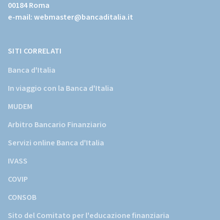
00184 Roma
istituzionale
e-mail:
webmaster@bancaditalia.it
della
Banca
d'Italia)
SITI CORRELATI
Banca d'Italia
In viaggio con la Banca d'Italia
MUDEM
Arbitro Bancario Finanziario
Servizi online Banca d'Italia
IVASS
COVIP
CONSOB
Sito del Comitato per l'educazione finanziaria