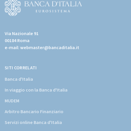
page)
(Vai
al
Via Nazionale 91
sito
00184 Roma
istituzionale
e-mail:
webmaster@bancaditalia.it
della
Banca
d'Italia)
SITI CORRELATI
Banca d'Italia
In viaggio con la Banca d'Italia
MUDEM
Arbitro Bancario Finanziario
Servizi online Banca d'Italia