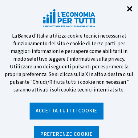
Chi
✕
Partecipa al sondaggio della BCE
sulle nuove banconote e vota la tua
preferita!
Informativa
La Banca d'Italia utilizza cookie tecnici necessari al
funzionamento del sito e cookie di terze parti: per
sui
maggiori informazioni e per sapere come abilitarli in
modo selettivo leggere
l'informativa sulla privacy
.
cookie
Utilizzare uno dei seguenti pulsanti per esprimere la
SCOPRI DI PIÙ
propria preferenza. Se si clicca sulla X in alto a destra o sul
pulsante “Chiudi/Rifiuta tutti i cookie non necessari”
saranno attivati i soli cookie tecnici interni al sito.
Torna
Apri
alla
menu
ACCETTA TUTTI I COOKIE
home
di
navig
page
Home
/
Notizie e rubriche
/
Notizie
/
Si è conclusa la Global Money Week 2026!
PREFERENZE COOKIE