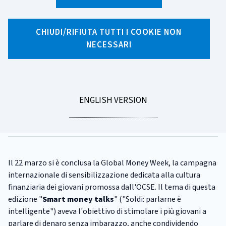
X
Facebook
Linkedin
WhatsApp
Email
CHIUDI/RIFIUTA TUTTI I COOKIE NON
NECESSARI
CATEGORIA:
GLOBAL MONEY WEEK
Si è conclusa la Global Money
Week 2026!
GO
ENGLISH VERSION
Tempo di lettura
1 minuto
TO
Pubblicato il
23/03/2026
Il 22 marzo si è conclusa la Global Money Week, la campagna
internazionale di sensibilizzazione dedicata alla cultura
finanziaria dei giovani promossa dall'OCSE. Il tema di questa
edizione "
Smart money talks
" ("Soldi: parlarne è
intelligente") aveva l'obiettivo di stimolare i più giovani a
parlare di denaro senza imbarazzo, anche condividendo