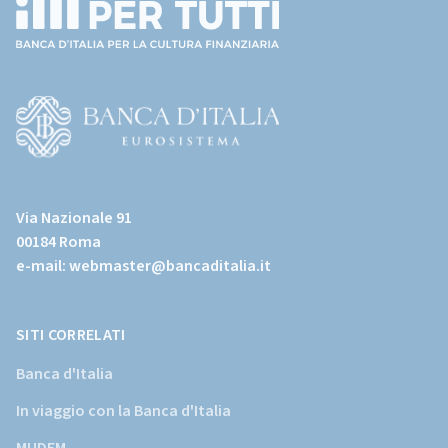
(torna
all'home
page)
(Vai
al
Via Nazionale 91
sito
00184 Roma
istituzionale
e-mail:
webmaster@bancaditalia.it
della
Banca
d'Italia)
SITI CORRELATI
Banca d'Italia
In viaggio con la Banca d'Italia