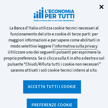
Chi
✕
Partecipa al sondaggio della BCE
sulle nuove banconote e vota la tua
preferita!
Informativa
La Banca d'Italia utilizza cookie tecnici necessari al
funzionamento del sito e cookie di terze parti: per
sui
maggiori informazioni e per sapere come abilitarli in
modo selettivo leggere
l'informativa sulla privacy
.
cookie
Utilizzare uno dei seguenti pulsanti per esprimere la
SCOPRI DI PIÙ
propria preferenza. Se si clicca sulla X in alto a destra o sul
pulsante “Chiudi/Rifiuta tutti i cookie non necessari”
saranno attivati i soli cookie tecnici interni al sito.
Torna
Apri
alla
menu
ACCETTA TUTTI I COOKIE
home
di
navig
page
Home
/
Notizie e rubriche
/
Notizie
/
Vale davvero la pena investire nel titolo del momento?
PREFERENZE COOKIE