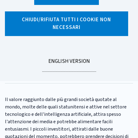
X
Facebook
Linkedin
WhatsApp
Email
CHIUDI/RIFIUTA TUTTI I COOKIE NON
NECESSARI
CATEGORIA:
INVESTIMENTI
Vale davvero la pena investire
nel titolo del momento?
GO
ENGLISH VERSION
Tempo di lettura
4 minuti
TO
Pubblicato il
15/05/2026
Il valore raggiunto dalle più grandi società quotate al
mondo, molte delle quali statunitensi e attive nel settore
tecnologico e dell'intelligenza artificiale, attira spesso
l'attenzione dei media e potrebbe alimentare facili
entusiasmi. I piccoli investitori, attirati dalle buone
quotazioni del momento, potrebbero prendere decisioni di