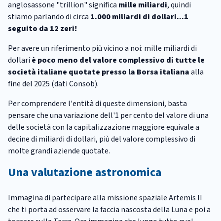
anglosassone "trillion" significa
mille miliardi
, quindi
stiamo parlando di circa
1.000 miliardi di dollari...1
seguito da 12 zeri!
Per avere un riferimento più vicino a noi: mille miliardi di
dollari
è poco meno del valore complessivo di tutte le
società italiane quotate presso la Borsa italiana
alla
fine del 2025 (dati Consob).
Per comprendere l'entità di queste dimensioni, basta
pensare che una variazione dell'1 per cento del valore di una
delle società con la capitalizzazione maggiore equivale a
decine di miliardi di dollari, più del valore complessivo di
molte grandi aziende quotate.
Una valutazione astronomica
Immagina di partecipare alla missione spaziale Artemis II
che ti porta ad osservare la faccia nascosta della Luna e poi a