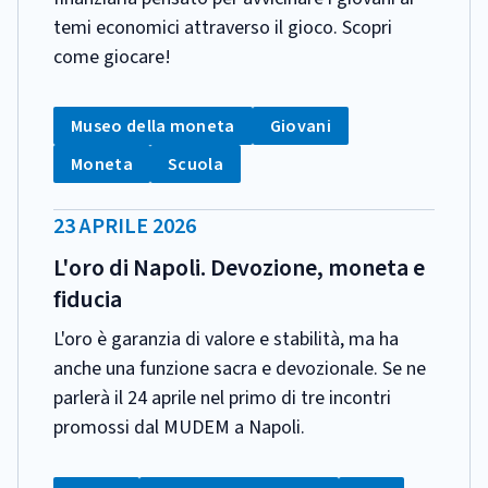
temi economici attraverso il gioco. Scopri
come giocare!
CATEGORIA:
Tag:
Tag:
Museo della moneta
Giovani
Tag:
Tag:
Moneta
Scuola
DATA
23 APRILE 2026
PUBBLICAZIONE:
L'oro di Napoli. Devozione, moneta e
fiducia
L'oro è garanzia di valore e stabilità, ma ha
anche una funzione sacra e devozionale. Se ne
parlerà il 24 aprile nel primo di tre incontri
promossi dal MUDEM a Napoli.
CATEGORIA: