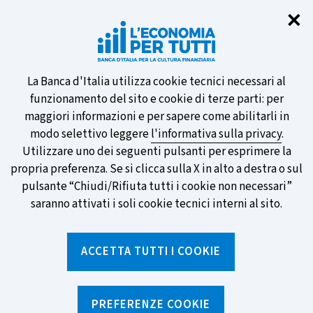
Chi
✕
Partecipa al sondaggio della BCE
sulle nuove banconote e vota la tua
preferita!
Informativa
La Banca d'Italia utilizza cookie tecnici necessari al
funzionamento del sito e cookie di terze parti: per
sui
maggiori informazioni e per sapere come abilitarli in
modo selettivo leggere
l'informativa sulla privacy
.
cookie
Utilizzare uno dei seguenti pulsanti per esprimere la
SCOPRI DI PIÙ
propria preferenza. Se si clicca sulla X in alto a destra o sul
pulsante “Chiudi/Rifiuta tutti i cookie non necessari”
saranno attivati i soli cookie tecnici interni al sito.
Torna
Apri
alla
menu
ACCETTA TUTTI I COOKIE
home
di
navig
page
Home
/
Ricerca per tag
sei
qui:
PREFERENZE COOKIE