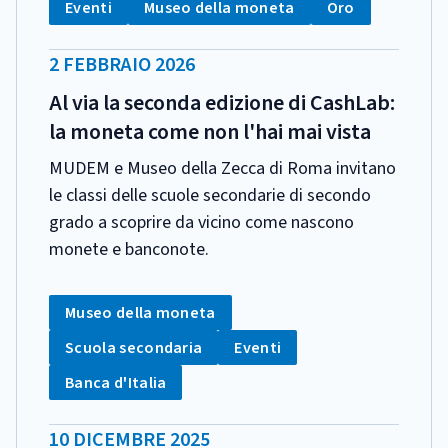
Tag:
Tag:
Tag:
Eventi
Museo della moneta
Oro
DATA
2 FEBBRAIO 2026
PUBBLICAZIONE:
Al via la seconda edizione di CashLab:
la moneta come non l'hai mai vista
MUDEM e Museo della Zecca di Roma invitano
le classi delle scuole secondarie di secondo
grado a scoprire da vicino come nascono
monete e banconote.
CATEGORIA:
Tag:
Museo della moneta
Tag:
Tag:
Scuola secondaria
Eventi
Tag:
Banca d'Italia
DATA
10 DICEMBRE 2025