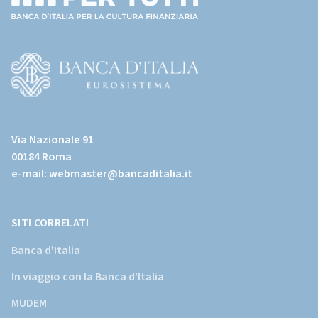
(torna
all'home
page)
(Vai
al
Via Nazionale 91
sito
00184 Roma
istituzionale
e-mail:
webmaster@bancaditalia.it
della
Banca
d'Italia)
SITI CORRELATI
Banca d'Italia
In viaggio con la Banca d'Italia
MUDEM