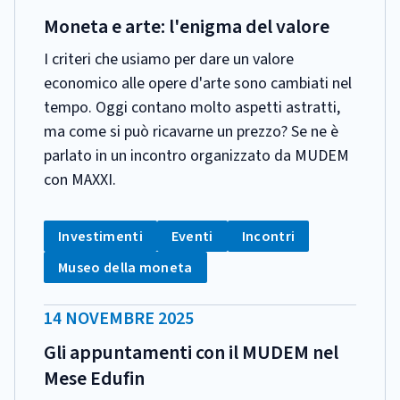
PUBBLICAZIONE:
Moneta e arte: l'enigma del valore
I criteri che usiamo per dare un valore
economico alle opere d'arte sono cambiati nel
tempo. Oggi contano molto aspetti astratti,
ma come si può ricavarne un prezzo? Se ne è
parlato in un incontro organizzato da MUDEM
con MAXXI.
CATEGORIA:
Tag:
Tag:
Tag:
Investimenti
Eventi
Incontri
Tag:
Museo della moneta
DATA
14 NOVEMBRE 2025
PUBBLICAZIONE:
Gli appuntamenti con il MUDEM nel
Mese Edufin