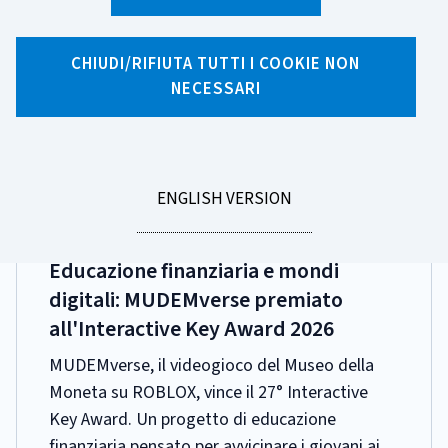
Ricerca per tag
18 risultati di ricerca per tag "Museo Della
CHIUDI/RIFIUTA TUTTI I COOKIE NON
NECESSARI
Moneta"
Pagina 1 di 2
GO
ENGLISH VERSION
TO
DATA
28 APRILE 2026
PUBBLICAZIONE:
Educazione finanziaria e mondi
digitali: MUDEMverse premiato
all'Interactive Key Award 2026
MUDEMverse, il videogioco del Museo della
Moneta su ROBLOX, vince il 27° Interactive
Key Award. Un progetto di educazione
finanziaria pensato per avvicinare i giovani ai