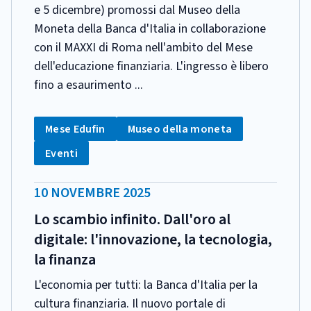
e 5 dicembre) promossi dal Museo della
Moneta della Banca d'Italia in collaborazione
con il MAXXI di Roma nell'ambito del Mese
dell'educazione finanziaria. L'ingresso è libero
fino a esaurimento ...
CATEGORIA:
Tag:
Tag:
Mese Edufin
Museo della moneta
Tag:
Eventi
DATA
10 NOVEMBRE 2025
PUBBLICAZIONE:
Lo scambio infinito. Dall'oro al
digitale: l'innovazione, la tecnologia,
la finanza
L'economia per tutti: la Banca d'Italia per la
cultura finanziaria. Il nuovo portale di