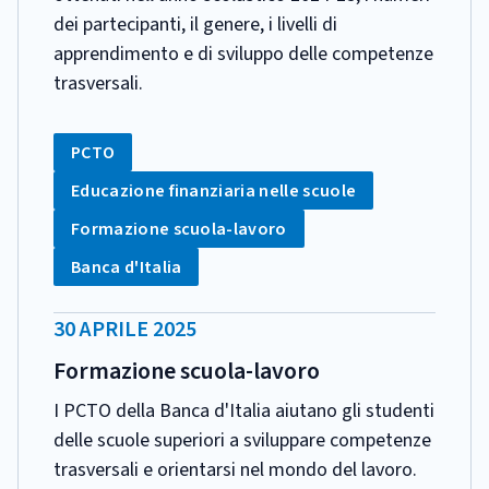
dei partecipanti, il genere, i livelli di
apprendimento e di sviluppo delle competenze
trasversali.
CATEGORIA:
Tag:
PCTO
Tag:
Educazione finanziaria nelle scuole
Tag:
Formazione scuola-lavoro
Tag:
Banca d'Italia
DATA
30 APRILE 2025
PUBBLICAZIONE:
Formazione scuola-lavoro
I PCTO della Banca d'Italia aiutano gli studenti
delle scuole superiori a sviluppare competenze
trasversali e orientarsi nel mondo del lavoro.