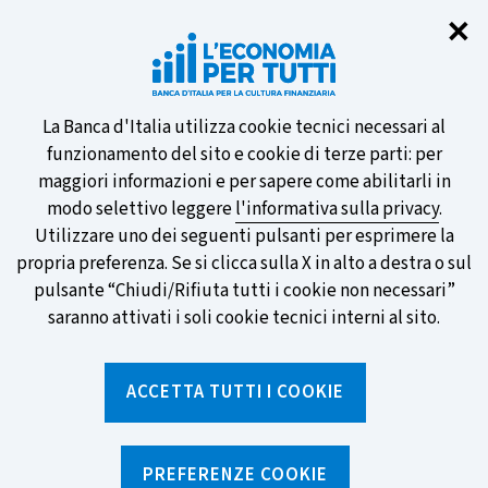
Chi
✕
Partecipa al sondaggio della BCE
sulle nuove banconote e vota la tua
preferita!
Informativa
La Banca d'Italia utilizza cookie tecnici necessari al
funzionamento del sito e cookie di terze parti: per
sui
maggiori informazioni e per sapere come abilitarli in
modo selettivo leggere
l'informativa sulla privacy
.
cookie
Utilizzare uno dei seguenti pulsanti per esprimere la
SCOPRI DI PIÙ
propria preferenza. Se si clicca sulla X in alto a destra o sul
pulsante “Chiudi/Rifiuta tutti i cookie non necessari”
saranno attivati i soli cookie tecnici interni al sito.
Torna
Apri
alla
menu
ACCETTA TUTTI I COOKIE
home
di
navig
page
Home
/
Ricerca per tag
sei
qui:
PREFERENZE COOKIE