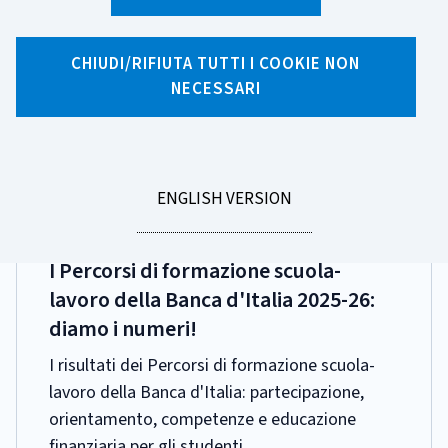
Ricerca per tag
8 risultati di ricerca per tag "Formazione Scuola-
CHIUDI/RIFIUTA TUTTI I COOKIE NON
NECESSARI
Lavoro"
Pagina 1 di 1
GO
ENGLISH VERSION
TO
DATA
21 LUGLIO 2026
PUBBLICAZIONE:
I Percorsi di formazione scuola-
lavoro della Banca d'Italia 2025-26:
diamo i numeri!
I risultati dei Percorsi di formazione scuola-
lavoro della Banca d'Italia: partecipazione,
orientamento, competenze e educazione
finanziaria per gli studenti.