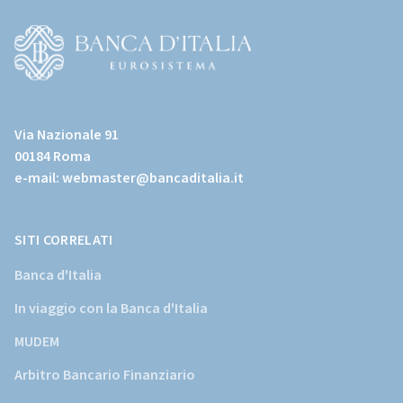
all'home
page)
(Vai
al
Via Nazionale 91
sito
00184 Roma
istituzionale
e-mail:
webmaster@bancaditalia.it
della
Banca
d'Italia)
SITI CORRELATI
Banca d'Italia
In viaggio con la Banca d'Italia
MUDEM
Arbitro Bancario Finanziario