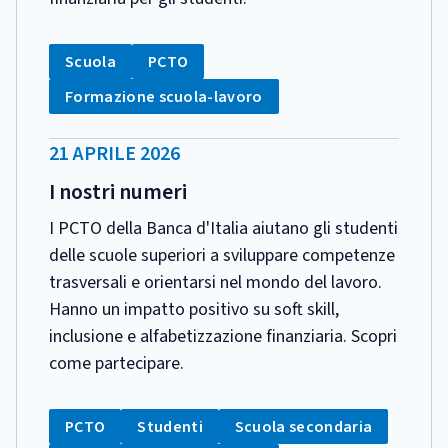
CATEGORIA:
Tag:
Tag:
Scuola
PCTO
Tag:
Formazione scuola-lavoro
DATA
21 APRILE 2026
PUBBLICAZIONE:
I nostri numeri
I PCTO della Banca d'Italia aiutano gli studenti
delle scuole superiori a sviluppare competenze
trasversali e orientarsi nel mondo del lavoro.
Hanno un impatto positivo su soft skill,
inclusione e alfabetizzazione finanziaria. Scopri
come partecipare.
CATEGORIA:
Tag:
Tag:
Tag:
PCTO
Studenti
Scuola secondaria