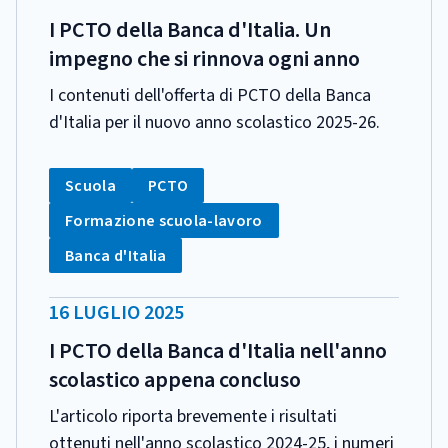
PUBBLICAZIONE:
I PCTO della Banca d'Italia. Un
impegno che si rinnova ogni anno
I contenuti dell'offerta di PCTO della Banca
d'Italia per il nuovo anno scolastico 2025-26.
CATEGORIA:
Tag:
Tag:
Scuola
PCTO
Tag:
Formazione scuola-lavoro
Tag:
Banca d'Italia
DATA
16 LUGLIO 2025
PUBBLICAZIONE:
I PCTO della Banca d'Italia nell'anno
scolastico appena concluso
L'articolo riporta brevemente i risultati
ottenuti nell'anno scolastico 2024-25, i numeri