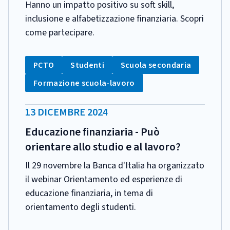
Hanno un impatto positivo su soft skill,
inclusione e alfabetizzazione finanziaria. Scopri
come partecipare.
CATEGORIA:
Tag:
Tag:
Tag:
PCTO
Studenti
Scuola secondaria
Tag:
Formazione scuola-lavoro
DATA
13 DICEMBRE 2024
PUBBLICAZIONE:
Educazione finanziaria - Può
orientare allo studio e al lavoro?
Il 29 novembre la Banca d'Italia ha organizzato
il webinar Orientamento ed esperienze di
educazione finanziaria, in tema di
orientamento degli studenti.
CATEGORIA: