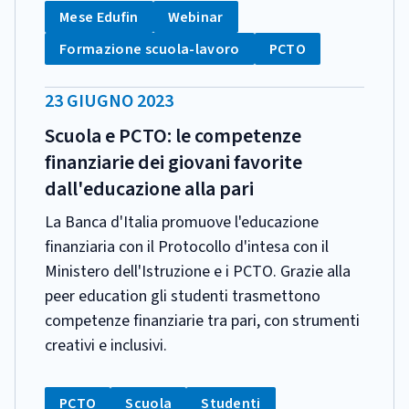
Tag:
Tag:
Mese Edufin
Webinar
Tag:
Tag:
Formazione scuola-lavoro
PCTO
DATA
23 GIUGNO 2023
PUBBLICAZIONE:
Scuola e PCTO: le competenze
finanziarie dei giovani favorite
dall'educazione alla pari
La Banca d'Italia promuove l'educazione
finanziaria con il Protocollo d'intesa con il
Ministero dell'Istruzione e i PCTO. Grazie alla
peer education gli studenti trasmettono
competenze finanziarie tra pari, con strumenti
creativi e inclusivi.
CATEGORIA:
Tag:
Tag:
Tag:
PCTO
Scuola
Studenti