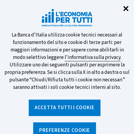
Chi
✕
Partecipa al sondaggio della BCE
sulle nuove banconote e vota la tua
preferita!
Informativa
La Banca d'Italia utilizza cookie tecnici necessari al
funzionamento del sito e cookie di terze parti: per
sui
maggiori informazioni e per sapere come abilitarli in
modo selettivo leggere
l'informativa sulla privacy
.
cookie
Utilizzare uno dei seguenti pulsanti per esprimere la
SCOPRI DI PIÙ
propria preferenza. Se si clicca sulla X in alto a destra o sul
pulsante “Chiudi/Rifiuta tutti i cookie non necessari”
saranno attivati i soli cookie tecnici interni al sito.
Torna
Apri
alla
menu
ACCETTA TUTTI I COOKIE
home
di
navig
page
Home
/
Ricerca per tag
sei
qui:
PREFERENZE COOKIE