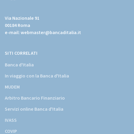
(Vai
al
Via Nazionale 91
sito
00184 Roma
istituzionale
e-mail:
webmaster@bancaditalia.it
della
Banca
d'Italia)
SITI CORRELATI
Banca d'Italia
In viaggio con la Banca d'Italia
MUDEM
Arbitro Bancario Finanziario
Servizi online Banca d'Italia
IVASS
COVIP