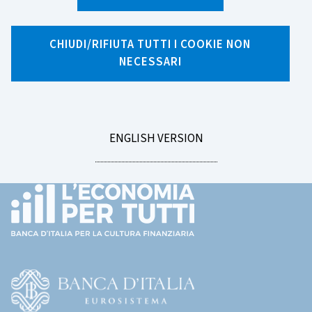
Ricerca per tag
CHIUDI/RIFIUTA TUTTI I COOKIE NON
NECESSARI
GO
ENGLISH VERSION
Footer
TO
(torna
all'home
page)