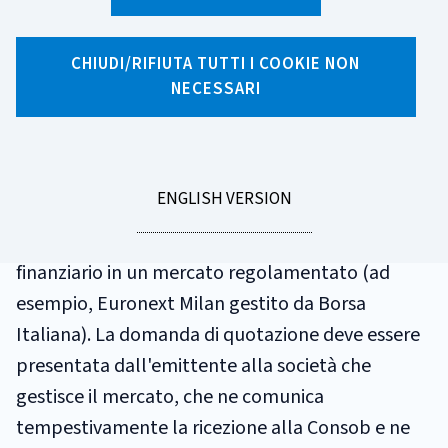
GLOSSARIO
CHIUDI/RIFIUTA TUTTI I COOKIE NON
AMMISSIONE ALLA
NECESSARI
QUOTAZIONE
GO
ENGLISH VERSION
Procedura con la quale viene autorizzata la
TO
registrazione e la negoziazione di uno strumento
finanziario in un mercato regolamentato (ad
esempio, Euronext Milan gestito da Borsa
Italiana). La domanda di quotazione deve essere
presentata dall'emittente alla società che
gestisce il mercato, che ne comunica
tempestivamente la ricezione alla Consob e ne