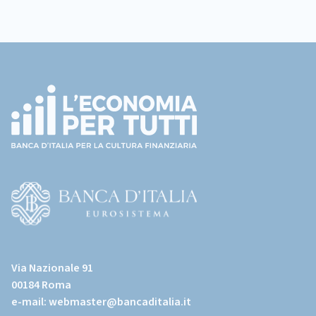
Footer
(torna
all'home
page)
(Vai
al
Via Nazionale 91
sito
00184 Roma
istituzionale
e-mail:
webmaster@bancaditalia.it
della