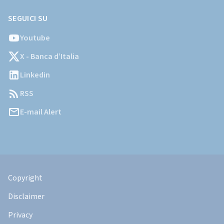
SEGUICI SU
Youtube
X - Banca d’Italia
Linkedin
RSS
E-mail Alert
Informazioni
Legali
Copyright
Disclaimer
Privacy