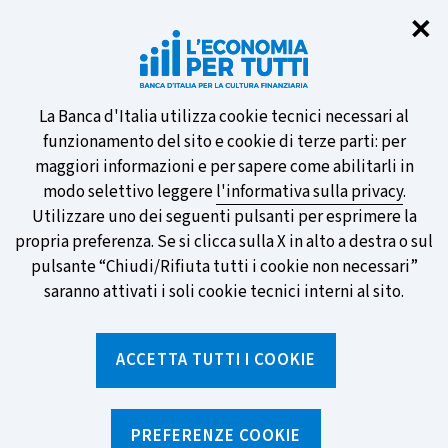
Chi
✕
Partecipa al sondaggio della BCE
sulle nuove banconote e vota la tua
preferita!
Informativa
La Banca d'Italia utilizza cookie tecnici necessari al
funzionamento del sito e cookie di terze parti: per
sui
maggiori informazioni e per sapere come abilitarli in
modo selettivo leggere
l'informativa sulla privacy
.
cookie
Utilizzare uno dei seguenti pulsanti per esprimere la
SCOPRI DI PIÙ
propria preferenza. Se si clicca sulla X in alto a destra o sul
pulsante “Chiudi/Rifiuta tutti i cookie non necessari”
saranno attivati i soli cookie tecnici interni al sito.
Torna
Apri
alla
menu
ACCETTA TUTTI I COOKIE
home
di
navig
page
Home
/
Strumenti
/
Glossario
/
AMMISSIONE ALLA QUOTAZIONE
PREFERENZE COOKIE