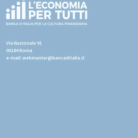
(torna
all'home
Via Nazionale 91
page)
00184 Roma
e-mail:
webmaster@bancaditalia.it