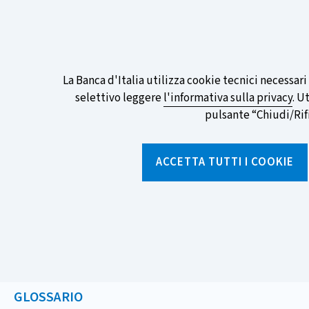
ITA
EN
Go
To
Partecipa al sondaggio della BCE sull
English
preferita!
Informativa
La Banca d'Italia utilizza cookie tecnici necessar
Version
selettivo leggere
l'informativa sulla privacy
. U
sui
pulsante “Chiudi/Rifiu
cookie
Torna
alla
ACCETTA TUTTI I COOKIE
home
page
Chi siamo
Aree tematich
Home
/
Strumenti
/
Glossario
/
CARTA DI DEBITO
GLOSSARIO