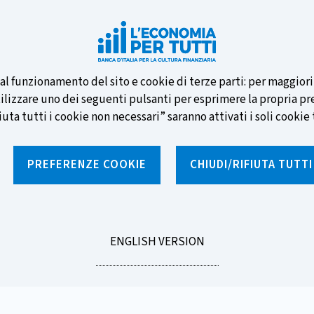
e nuove banconote e vota la tua
i al funzionamento del sito e cookie di terze parti: per maggior
tilizzare uno dei seguenti pulsanti per esprimere la propria prefe
ta tutti i cookie non necessari” saranno attivati i soli cookie t
PREFERENZE COOKIE
CHIUDI/RIFIUTA TUTT
e
Notizie e rubriche
Percorsi formativi
St
GO
ENGLISH VERSION
TO