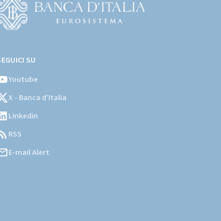
Vai
l
SEGUICI SU
ito
stituzionale
Youtube
ella
X - Banca d’Italia
Banca
'Italia)
Linkedin
RSS
E-mail Alert