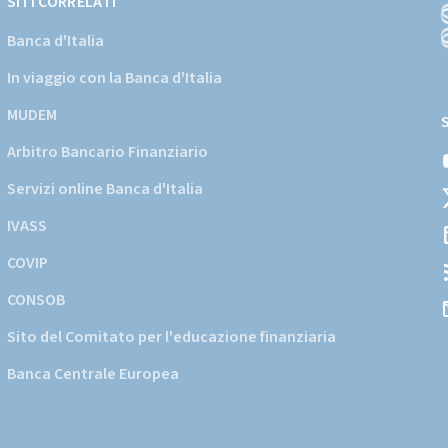
SITI CORRELATI
Banca d'Italia
In viaggio con la Banca d'Italia
(
a
MUDEM
s
Arbitro Bancario Finanziario
i
d
Servizi online Banca d'Italia
d
IVASS
COVIP
CONSOB
Sito del Comitato per l'educazione finanziaria
Banca Centrale Europea