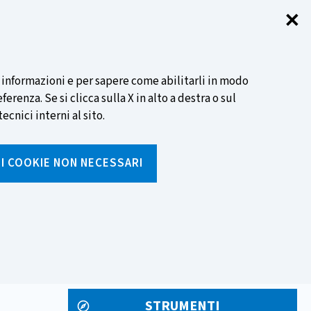
✕
Chi
SCOPRI DI PIÙ
i informazioni e per sapere come abilitarli in modo
renza. Se si clicca sulla X in alto a destra o sul
ecnici interni al sito.
Cerca
I I COOKIE NON NECESSARI
Inserisci
testo
da
rumenti
Media ed eventi
cercare
STRUMENTI