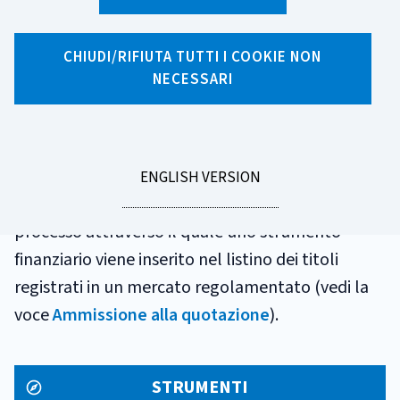
GLOSSARIO
QUOTAZIONE
CHIUDI/RIFIUTA TUTTI I COOKIE NON
NECESSARI
La quotazione è il prezzo di uno strumento
finanziario che viene determinato e reso noto in
un particolare mercato secondo regole
GO
ENGLISH VERSION
TO
predefinite. Il termine può anche riferirsi al
processo attraverso il quale uno strumento
finanziario viene inserito nel listino dei titoli
registrati in un mercato regolamentato (vedi la
voce
Ammissione alla quotazione
).
STRUMENTI