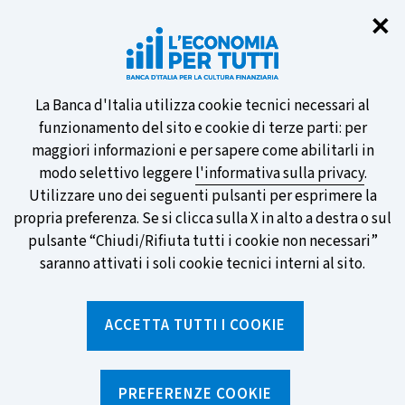
Chi
✕
Partecipa al sondaggio della BCE
sulle nuove banconote e vota la tua
preferita!
Informativa
La Banca d'Italia utilizza cookie tecnici necessari al
funzionamento del sito e cookie di terze parti: per
sui
maggiori informazioni e per sapere come abilitarli in
modo selettivo leggere
l'informativa sulla privacy
.
cookie
Utilizzare uno dei seguenti pulsanti per esprimere la
SCOPRI DI PIÙ
propria preferenza. Se si clicca sulla X in alto a destra o sul
pulsante “Chiudi/Rifiuta tutti i cookie non necessari”
saranno attivati i soli cookie tecnici interni al sito.
Torna
Apri
alla
menu
ACCETTA TUTTI I COOKIE
home
di
navig
page
Home
/
Strumenti
/
Glossario
/
QUOTAZIONE
PREFERENZE COOKIE