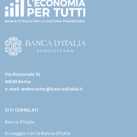
(torna
all'home
page)
(Vai
al
Via Nazionale 91
sito
00184 Roma
istituzionale
e-mail:
webmaster@bancaditalia.it
della
Banca
d'Italia)
SITI CORRELATI
Banca d'Italia
In viaggio con la Banca d'Italia