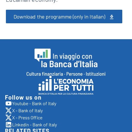
Download the programme (only in Italian)
Footer
In
viaggio
con
Follow us on
Vai
Youtube - Bank of Italy
la
apre
al
X - Bank of Italy
sito
Banca
apre
sito
esterno
X - Press Office
sito
apre
d'italia,
in
Economia
esterno
Linkedin - Bank of Italy
sito
nuova
apre
torna
in
RELATED SITES
esterno
per