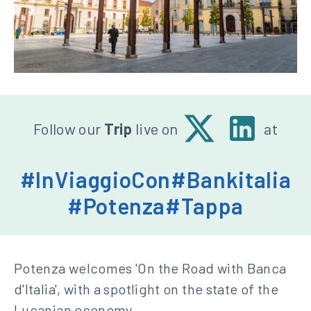
Seguici
X
Linkedin
Follow our
Trip
live on
at
-
su:
Banca
#InViaggioCon
#Bankitalia
d'Italia
#Potenza
#Tappa
Potenza welcomes 'On the Road with Banca
d'Italia', with a spotlight on the state of the
Lucanian economy.