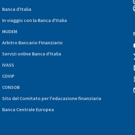
Banca d'Italia
In viaggio con la Banca d'Italia
(
a
MUDEM
s
Arbitro Bancario Finanziario
i
d
Servizi online Banca d'Italia
d
IVASS
COVIP
CONSOB
Sito del Comitato per l'educazione finanziaria
Banca Centrale Europea