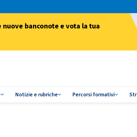
e nuove banconote e vota la tua
e
Notizie e rubriche
Percorsi formativi
St