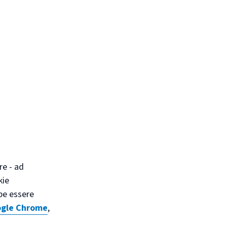
re - ad
kie
bbe essere
gle Chrome
,