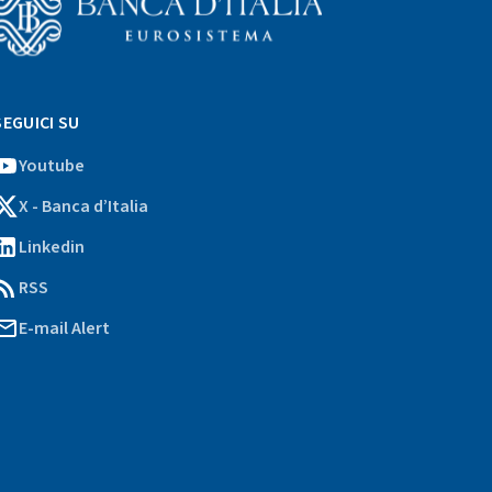
Vai
l
SEGUICI SU
ito
stituzionale
Youtube
ella
X - Banca d’Italia
Banca
'Italia)
Linkedin
RSS
E-mail Alert