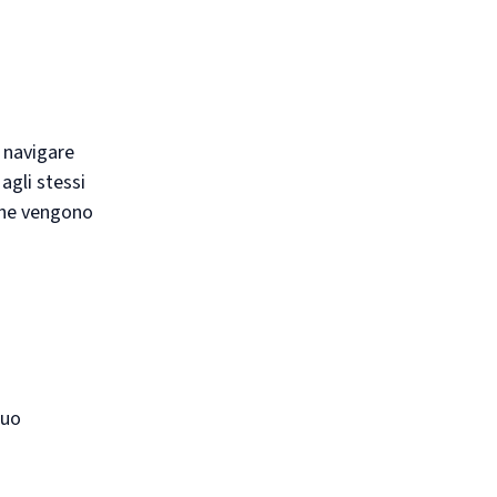
r navigare
agli stessi
 che vengono
suo