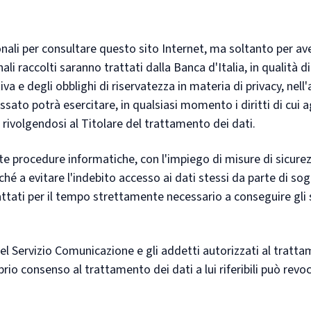
sonali per consultare questo sito Internet, ma soltanto per a
onali raccolti saranno trattati dalla Banca d'Italia, in qualità d
a e degli obblighi di riservatezza in materia di privacy, nell
ssato potrà esercitare, in qualsiasi momento i diritti di cui ag
ivolgendosi al Titolare del trattamento dei dati.
te procedure informatiche, con l'impiego di misure di sicure
ché a evitare l'indebito accesso ai dati stessi da parte di sog
attati per il tempo strettamente necessario a conseguire gli s
l Servizio Comunicazione e gli addetti autorizzati al trattam
io consenso al trattamento dei dati a lui riferibili può revoc