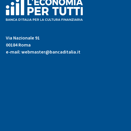
(torna
all'home
Via Nazionale 91
page)
00184 Roma
e-mail:
webmaster@bancaditalia.it