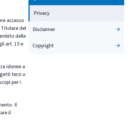
Privacy
vere accesso
i Titolare del
Disclaimer
'ambito delle
li art. 15 e
Copyright
zza idonee a
getti terzi o
copi per i
ento. Il
are il