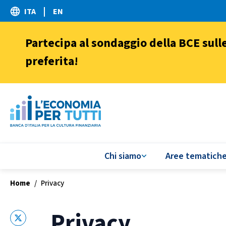
ITA
EN
Go
To
Partecipa al sondaggio della BCE sull
English
preferita!
Version
Torna
alla
home
page
Chi siamo
Aree tematich
Home
/
Privacy
Privacy
X