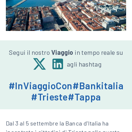
Seguici
Segui il nostro
Viaggio
in tempo reale su
X
Linkedin
su:
agli hashtag
-
Banca
#InViaggioCon
#Bankitalia
d'Italia
#Trieste
#Tappa
Dal 3 al 5 settembre la Banca d'Italia ha