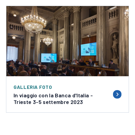
Apre
in
una
nuova
finestra
GALLERIA FOTO
In viaggio con la Banca d'Italia -
Trieste 3-5 settembre 2023