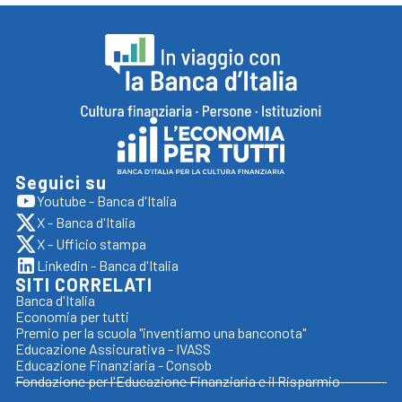
Footer
In
viaggio
con
Seguici su
Vai
Youtube - Banca d'Italia
la
apre
al
X - Banca d'Italia
sito
Banca
apre
sito
esterno
X - Ufficio stampa
sito
apre
d'italia,
in
Economia
esterno
Linkedin - Banca d'Italia
sito
nuova
apre
torna
in
SITI CORRELATI
esterno
per
scheda
sito
nuova
in
Banca d'Italia
alla
esterno
tutti
scheda
nuova
Economia per tutti
in
home
scheda
Premio per la scuola "inventiamo una banconota"
nuova
Educazione Assicurativa - IVASS
scheda
Educazione Finanziaria - Consob
Fondazione per l'Educazione Finanziaria e il Risparmio