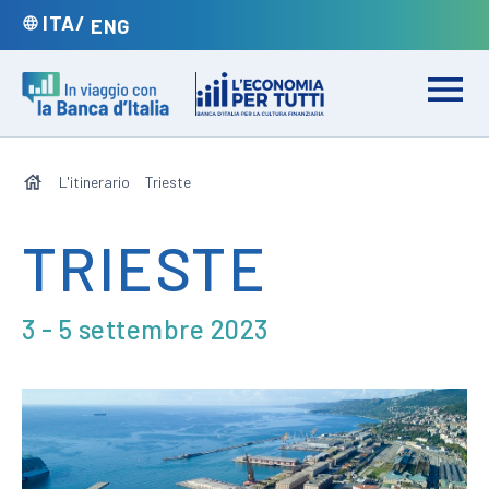
VAI
LIANA
GO
LISH
ITA
ENG
ALLA
TO
VERSION
VERSIONE
Apri
Homepage
Vai
menu
sei
al
di
qui:
L'itinerario
Trieste
sito
navigaz
Economia
TRIESTE
per
tutti
3 - 5 settembre 2023