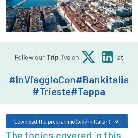
Seguici
X
Linkedin
Follow our
Trip
live on
at
-
su:
Banca
#InViaggioCon
#Bankitalia
d'Italia
#Trieste
#Tappa
Download the programme (only in Italian)
The topics covered in this