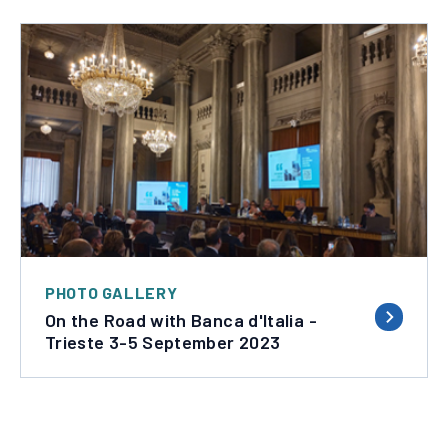
Apre
in
una
nuova
finestra
PHOTO GALLERY
On the Road with Banca d'Italia -
Trieste 3-5 September 2023