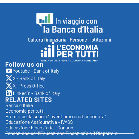
Footer
In
viaggio
con
Follow us on
Vai
Youtube - Bank of Italy
la
apre
al
X - Bank of Italy
sito
Banca
apre
sito
esterno
X - Press Office
sito
apre
d'italia,
in
Economia
esterno
Linkedin - Bank of Italy
sito
nuova
apre
torna
in
RELATED SITES
esterno
per
scheda
sito
nuova
in
Banca d'Italia
alla
esterno
tutti
scheda
nuova
Economia per tutti
in
home
scheda
Premio per la scuola "inventiamo una banconota"
nuova
Educazione Assicurativa - IVASS
scheda
Educazione Finanziaria - Consob
Fondazione per l'Educazione Finanziaria e il Risparmio