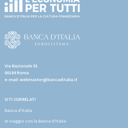
(torna
all'home
page)
(Vai
al
Via Nazionale 91
sito
00184 Roma
istituzionale
e-mail:
webmaster@bancaditalia.it
della
Banca
d'Italia)
SITI CORRELATI
Banca d'Italia
In viaggio con la Banca d'Italia