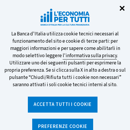
Chi
✕
Partecipa al sondaggio della BCE
sulle nuove banconote e vota la tua
preferita!
Informativa
La Banca d'Italia utilizza cookie tecnici necessari al
funzionamento del sito e cookie di terze parti: per
sui
maggiori informazioni e per sapere come abilitarli in
modo selettivo leggere
l'informativa sulla privacy
.
cookie
Utilizzare uno dei seguenti pulsanti per esprimere la
SCOPRI DI PIÙ
propria preferenza. Se si clicca sulla X in alto a destra o sul
pulsante “Chiudi/Rifiuta tutti i cookie non necessari”
saranno attivati i soli cookie tecnici interni al sito.
Torna
Apri
alla
menu
ACCETTA TUTTI I COOKIE
home
di
navig
page
PREFERENZE COOKIE