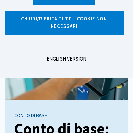
Homepage
CHIUDI/RIFIUTA TUTTI I COOKIE NON
NECESSARI
GO
ENGLISH VERSION
TO
CONTO DI BASE
Conto di base: