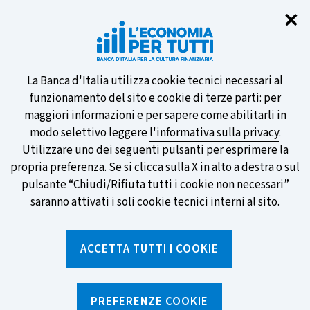
Chi
✕
Partecipa al sondaggio della BCE
sulle nuove banconote e vota la tua
preferita!
Informativa
La Banca d'Italia utilizza cookie tecnici necessari al
funzionamento del sito e cookie di terze parti: per
sui
maggiori informazioni e per sapere come abilitarli in
modo selettivo leggere
l'informativa sulla privacy
.
cookie
Utilizzare uno dei seguenti pulsanti per esprimere la
SCOPRI DI PIÙ
propria preferenza. Se si clicca sulla X in alto a destra o sul
pulsante “Chiudi/Rifiuta tutti i cookie non necessari”
saranno attivati i soli cookie tecnici interni al sito.
Torna
Apri
alla
menu
ACCETTA TUTTI I COOKIE
home
di
navig
page
Home
/
Percorsi formativi
/
Piccole imprese
PREFERENZE COOKIE