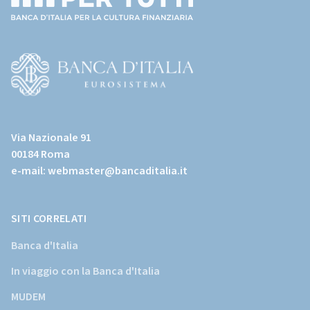
(torna
all'home
page)
(Vai
al
Via Nazionale 91
sito
00184 Roma
istituzionale
e-mail:
webmaster@bancaditalia.it
della
Banca
d'Italia)
SITI CORRELATI
Banca d'Italia
In viaggio con la Banca d'Italia
MUDEM