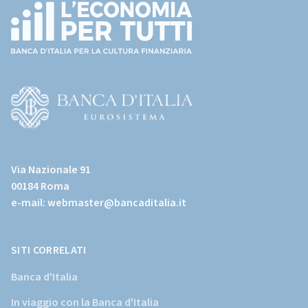
(torna
all'home
page)
(Vai
al
Via Nazionale 91
sito
00184 Roma
istituzionale
e-mail:
webmaster@bancaditalia.it
della
Banca
d'Italia)
SITI CORRELATI
Banca d'Italia
In viaggio con la Banca d'Italia