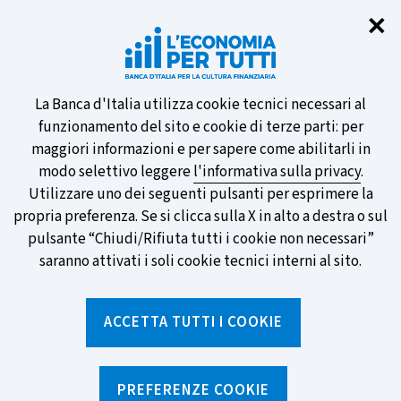
Chi
✕
Partecipa al sondaggio della BCE
sulle nuove banconote e vota la tua
preferita!
Informativa
La Banca d'Italia utilizza cookie tecnici necessari al
funzionamento del sito e cookie di terze parti: per
sui
maggiori informazioni e per sapere come abilitarli in
modo selettivo leggere
l'informativa sulla privacy
.
cookie
Utilizzare uno dei seguenti pulsanti per esprimere la
SCOPRI DI PIÙ
propria preferenza. Se si clicca sulla X in alto a destra o sul
pulsante “Chiudi/Rifiuta tutti i cookie non necessari”
saranno attivati i soli cookie tecnici interni al sito.
Torna
Apri
alla
menu
ACCETTA TUTTI I COOKIE
home
di
navig
page
Home
/
Percorsi formativi
/
Educazione finanziaria accessibile
PREFERENZE COOKIE