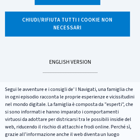
I Navigati - La serie
CHIUDI/RIFIUTA TUTTI I COOKIE NON
I Navigati è la campagna informativa promossa dal CERTFin
NECESSARI
a partire da novembre 2021 per favorire la conoscenza dei
comportamenti da adottare per proteggersi dai rischi delle
minacce informatiche.
GO
Conoscere le insidie presenti online è il primo passo per non
ENGLISH VERSION
rinunciare alle comodità offerte dalla rete, ed è alla portata
TO
di tutti!
Segui le avventure e i consigli de' I Navigati, una famiglia che
in ogni episodio racconta le proprie esperienze e vicissitudini
nel mondo digitale. La famiglia è composta da "esperti", che
si sono informati e hanno imparato i comportamenti
virtuosi da adottare per districarsi tra le possibili insidie del
web, riducendo il rischio di attacchi e frodi online. Perché sì,
grazie all’informazione anche il web diventa un luogo