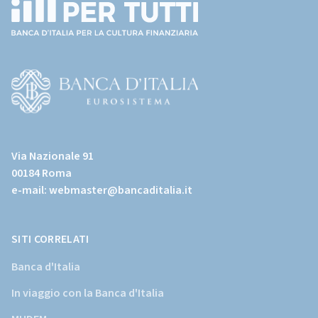
(torna
all'home
page)
(Vai
al
Via Nazionale 91
sito
00184 Roma
istituzionale
e-mail:
webmaster@bancaditalia.it
della
Banca
d'Italia)
SITI CORRELATI
Banca d'Italia
In viaggio con la Banca d'Italia