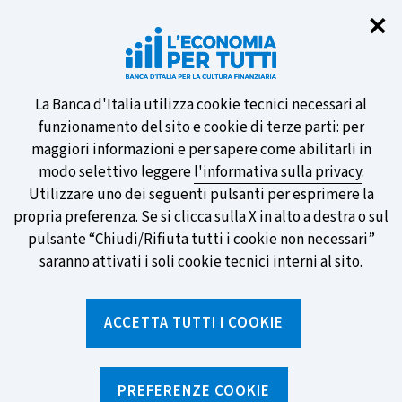
Chi
✕
Partecipa al sondaggio della BCE
sulle nuove banconote e vota la tua
preferita!
Informativa
La Banca d'Italia utilizza cookie tecnici necessari al
funzionamento del sito e cookie di terze parti: per
sui
maggiori informazioni e per sapere come abilitarli in
modo selettivo leggere
l'informativa sulla privacy
.
cookie
Utilizzare uno dei seguenti pulsanti per esprimere la
SCOPRI DI PIÙ
propria preferenza. Se si clicca sulla X in alto a destra o sul
pulsante “Chiudi/Rifiuta tutti i cookie non necessari”
saranno attivati i soli cookie tecnici interni al sito.
Torna
Apri
alla
menu
ACCETTA TUTTI I COOKIE
home
di
navig
page
Home
/
Media ed eventi
/
Gallerie video e audio
/
I Navigati - La serie
PREFERENZE COOKIE