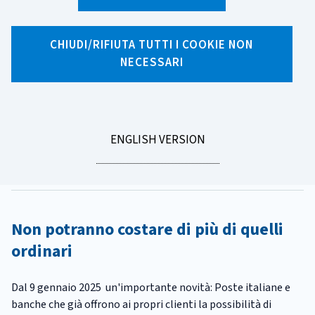
X
Facebook
Linkedin
WhatsApp
Email
CHIUDI/RIFIUTA TUTTI I COOKIE NON
NECESSARI
CATEGORIA:
PAGAMENTI
Cambiano le regole dei bonifici
istantanei
GO
ENGLISH VERSION
Tempo di lettura
1 minuto
TO
Pubblicato il
09/01/2025
Non potranno costare di più di quelli
ordinari
Dal 9 gennaio 2025 un'importante novità: Poste italiane e
banche che già offrono ai propri clienti la possibilità di