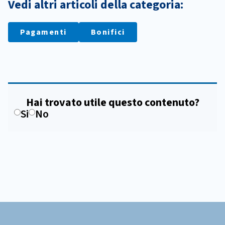
Vedi altri articoli della categoria:
Pagamenti
Bonifici
Hai trovato utile questo contenuto?
Si
No
Footer