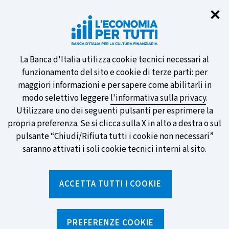
Chi
✕
Partecipa al sondaggio della BCE
sulle nuove banconote e vota la tua
preferita!
Informativa
La Banca d'Italia utilizza cookie tecnici necessari al
funzionamento del sito e cookie di terze parti: per
sui
maggiori informazioni e per sapere come abilitarli in
modo selettivo leggere
l'informativa sulla privacy
.
cookie
Utilizzare uno dei seguenti pulsanti per esprimere la
SCOPRI DI PIÙ
propria preferenza. Se si clicca sulla X in alto a destra o sul
pulsante “Chiudi/Rifiuta tutti i cookie non necessari”
saranno attivati i soli cookie tecnici interni al sito.
Torna
Apri
alla
menu
ACCETTA TUTTI I COOKIE
home
di
navig
page
Home
/
Notizie e rubriche
/
Notizie
/
Cambiano le regole dei bonifici istantanei
PREFERENZE COOKIE