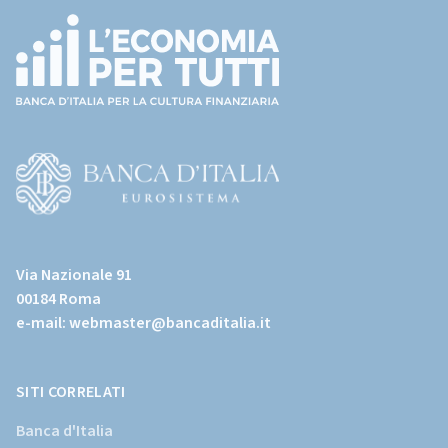
(torna
all'home
page)
(Vai
al
Via Nazionale 91
sito
00184 Roma
istituzionale
e-mail:
webmaster@bancaditalia.it
della
Banca
d'Italia)
SITI CORRELATI
Banca d'Italia