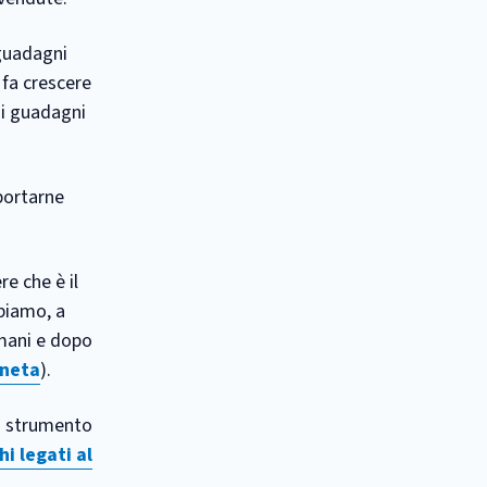
 guadagni
 fa crescere
e i guadagni
iportarne
e che è il
biamo, a
omani e dopo
oneta
).
no strumento
hi legati al