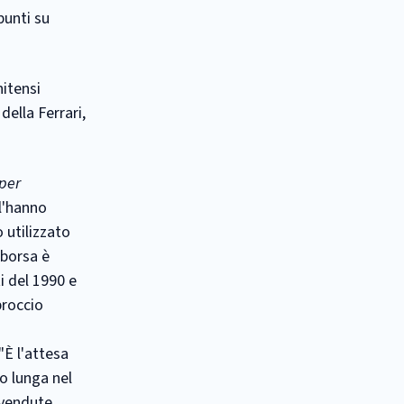
punti su
nitensi
della Ferrari,
per
l'hanno
 utilizzato
 borsa è
ti del 1990 e
proccio
"È l'attesa
o lunga nel
 vendute.