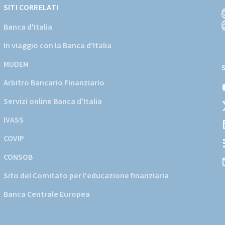
SITI CORRELATI
Banca d'Italia
In viaggio con la Banca d'Italia
(
a
MUDEM
s
Arbitro Bancario Finanziario
i
d
Servizi online Banca d'Italia
d
IVASS
COVIP
CONSOB
Sito del Comitato per l'educazione finanziaria
Banca Centrale Europea