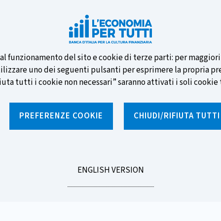
e nuove banconote e vota la tua
i al funzionamento del sito e cookie di terze parti: per maggior
tilizzare uno dei seguenti pulsanti per esprimere la propria prefe
ta tutti i cookie non necessari” saranno attivati i soli cookie t
PREFERENZE COOKIE
CHIUDI/RIFIUTA TUTT
e
Notizie e rubriche
Percorsi formativi
St
GO
ENGLISH VERSION
da degli investimenti, è morto. Restano i suoi preziosi insegnament
TO