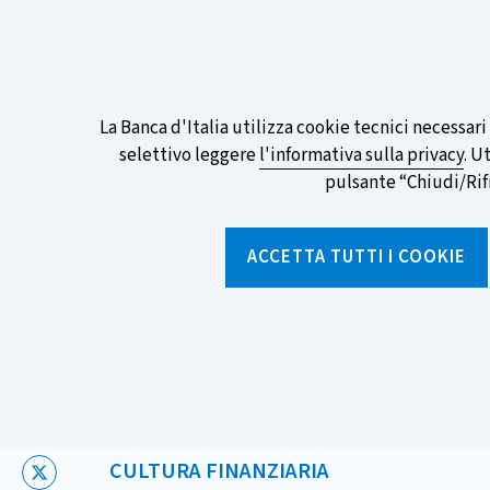
ITA
EN
Go
To
Partecipa al sondaggio della BCE sull
English
preferita!
Informativa
La Banca d'Italia utilizza cookie tecnici necessar
Version
selettivo leggere
l'informativa sulla privacy
. U
sui
pulsante “Chiudi/Rifiu
cookie
Torna
alla
ACCETTA TUTTI I COOKIE
home
page
Chi siamo
Aree tematich
Home
/
Notizie e rubriche
/
Notizie
/
Charlie Munger, leggen
CATEGORIA:
CULTURA FINANZIARIA
X