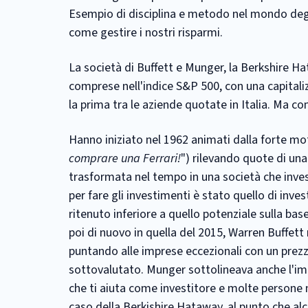
Esempio di disciplina e metodo nel mondo degli 
come gestire i nostri risparmi.
La società di Buffett e Munger, la Berkshire Ha
comprese nell'indice S&P 500, con una capitalizza
la prima tra le aziende quotate in Italia. Ma co
Hanno iniziato nel 1962 animati dalla forte mo
comprare una Ferrari!
") rilevando quote di un
trasformata nel tempo in una società che invest
per fare gli investimenti è stato quello di inves
ritenuto inferiore a quello potenziale sulla base 
poi di nuovo in quella del 2015, Warren Buffett
puntando alle imprese eccezionali con un prezz
sottovalutato. Munger sottolineava anche l'imp
che ti aiuta come investitore e molte persone 
caso della Berkishire Hataway, al punto che al