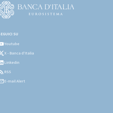
Vai
l
SEGUICI SU
ito
stituzionale
Youtube
ella
X - Banca d’Italia
Banca
'Italia)
Linkedin
RSS
E-mail Alert