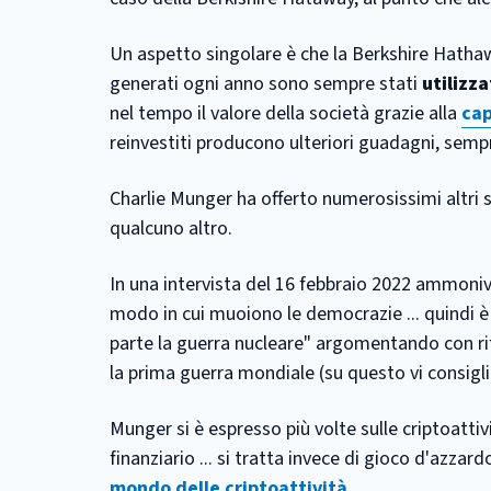
Un aspetto singolare è che la Berkshire Hathawa
generati ogni anno sono sempre stati
utilizza
nel tempo il valore della società grazie alla
cap
reinvestiti producono ulteriori guadagni, semp
Charlie Munger ha offerto numerosissimi altri sp
qualcuno altro.
In una intervista del 16 febbraio 2022 ammoniva
modo in cui muoiono le democrazie ... quindi è
parte la guerra nucleare" argomentando con rif
la prima guerra mondiale (su questo vi consigl
Munger si è espresso più volte sulle criptoatti
finanziario ... si tratta invece di gioco d'azzar
mondo delle criptoattività
.