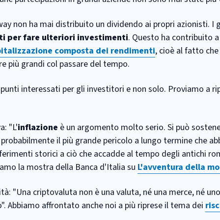
y non ha mai distribuito un dividendo ai propri azionisti. I
ti per fare ulteriori investimenti
. Questo ha contribuito a
italizzazione composta dei rendimenti
, cioè al fatto ch
re più grandi col passare del tempo.
unti interessati per gli investitori e non solo. Proviamo a r
: "L'
inflazione
è un argomento molto serio. Si può sostener
 probabilmente il più grande pericolo a lungo termine che ab
erimenti storici a ciò che accadde al tempo degli antichi r
iamo la mostra della Banca d'Italia su
L'avventura della m
vità: "Una criptovaluta non è una valuta, né una merce, né u
do". Abbiamo affrontato anche noi a più riprese il tema dei
risc