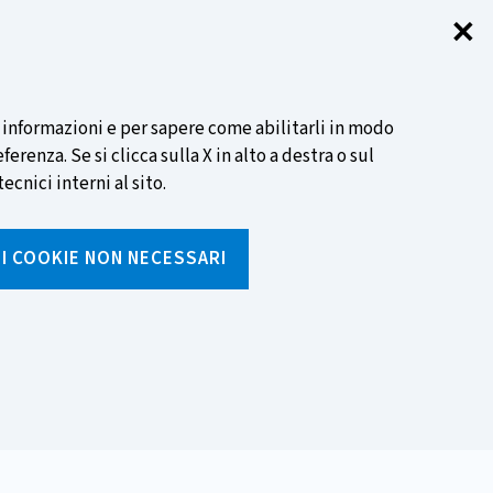
✕
Chi
SCOPRI DI PIÙ
i informazioni e per sapere come abilitarli in modo
renza. Se si clicca sulla X in alto a destra o sul
ecnici interni al sito.
Cerca
I I COOKIE NON NECESSARI
Inserisci
testo
da
rumenti
Media ed eventi
cercare
i