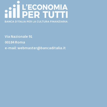
(torna
all'home
Via Nazionale 91
page)
00184 Roma
e-mail:
webmaster@bancaditalia.it