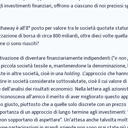
investimenti finanziari, offrono a ciascuno di noi preziosi s
thaway è all'8° posto per valore tra le società quotate statu
zione di borsa di circa 800 miliardi, oltre dieci volte quella 
me ci sono riusciti?
tivazione di diventare finanziariamente indipendenti ("
e non 
a piccola società tessile e, mantenendone la denominazione, 
e in altre società, cioè in una
holding
. L'approccio che hanno
tire in società considerate sottovalutate, cioè il cui valore di
dell'analisi dei risultati economici. Nella lettera agli azionis
 riconosceva all'amico il merito di aver migliorato questo ap
o giusto, piuttosto che a quelle solo discrete con un prezzo
ortanza di un approccio di lungo termine agli investimenti: 
non sopportano di aspettare". Un'attesa anche talvolta molt
cune partecipazioni in grandi aziende non sono mai state più