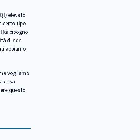
(QI) elevato
 certo tipo
. Hai bisogno
ità di non
cati abbiamo
, ma vogliamo
La cosa
iere questo