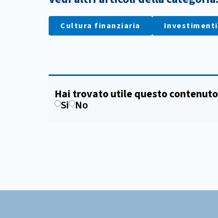
Cultura finanziaria
Investimenti
Hai trovato utile questo contenuto
Si
No
Footer