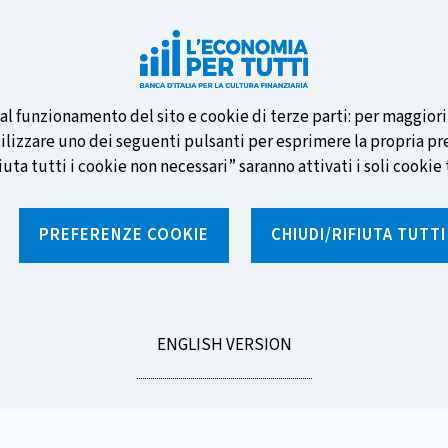
e nuove banconote e vota la tua
i al funzionamento del sito e cookie di terze parti: per maggior
tilizzare uno dei seguenti pulsanti per esprimere la propria prefe
ta tutti i cookie non necessari” saranno attivati i soli cookie t
PREFERENZE COOKIE
CHIUDI/RIFIUTA TUTT
e
Notizie e rubriche
Percorsi formativi
St
GO
ENGLISH VERSION
e banconote?
TO