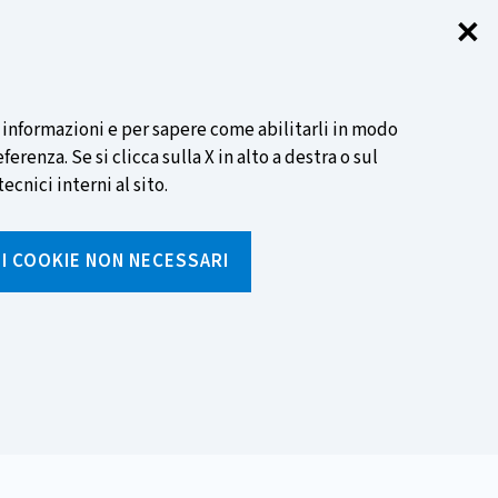
✕
Chi
SCOPRI DI PIÙ
i informazioni e per sapere come abilitarli in modo
renza. Se si clicca sulla X in alto a destra o sul
ecnici interni al sito.
Cerca
I I COOKIE NON NECESSARI
Inserisci
testo
da
rumenti
Media ed eventi
cercare