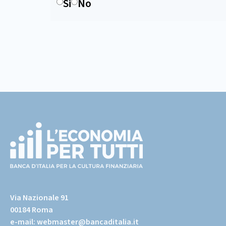
Si
No
Footer
(torna
all'home
Via Nazionale 91
page)
00184 Roma
e-mail:
webmaster@bancaditalia.it