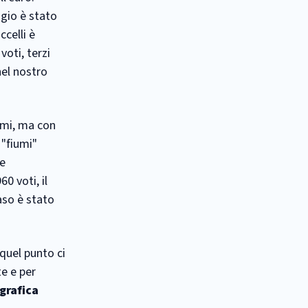
ggio è stato
ccelli è
voti, terzi
nel nostro
temi, ma con
 "fiumi"
le
0 voti, il
aso è stato
 quel punto ci
e e per
grafica