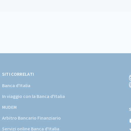
SITI CORRELATI
Banca d'Italia
In viaggio con la Banca d'Italia
(
a
MUDEM
s
Arbitro Bancario Finanziario
i
d
Servizi online Banca d'Italia