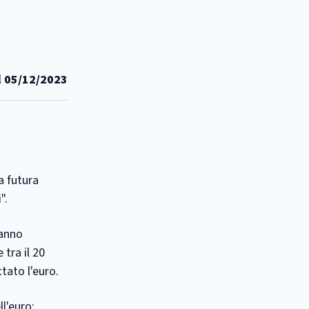
l
05/12/2023
a futura
".
hanno
tra il 20
tato l'euro.
l'euro: