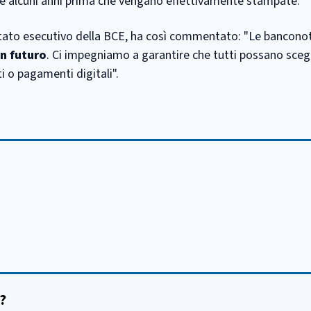
re alcuni anni prima che vengano effettivamente stampate.
itato esecutivo della BCE, ha così commentato: "Le bancono
in futuro
. Ci impegniamo a garantire che tutti possano scegl
 o pagamenti digitali".
:
?