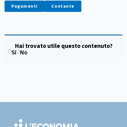
Pagamenti
Contante
Hai trovato utile questo contenuto?
Si
No
Footer