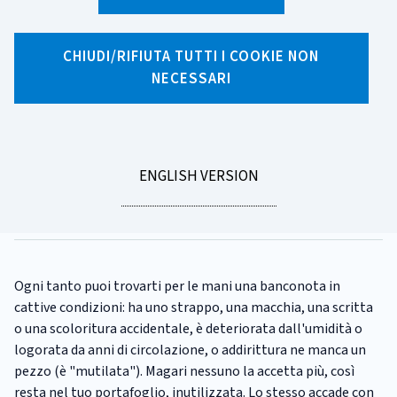
X
Facebook
Linkedin
WhatsApp
Email
CHIUDI/RIFIUTA TUTTI I COOKIE NON
NECESSARI
CATEGORIA:
PAGAMENTI
Cosa fare se hai banconote o
monete in euro danneggiate
GO
ENGLISH VERSION
Tempo di lettura
3 minuti
TO
Pubblicato il
24/02/2025
Ogni tanto puoi trovarti per le mani una banconota in
cattive condizioni: ha uno strappo, una macchia, una scritta
o una scoloritura accidentale, è deteriorata dall'umidità o
logorata da anni di circolazione, o addirittura ne manca un
pezzo (è "mutilata"). Magari nessuno la accetta più, così
resta nel tuo portafoglio, inutilizzata. Lo stesso accade con