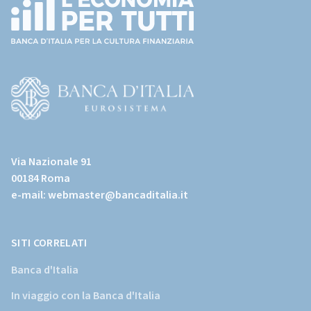
(torna
all'home
page)
(Vai
al
Via Nazionale 91
sito
00184 Roma
istituzionale
e-mail:
webmaster@bancaditalia.it
della
Banca
d'Italia)
SITI CORRELATI
Banca d'Italia
In viaggio con la Banca d'Italia