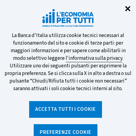
Chi
✕
Partecipa al sondaggio della BCE
sulle nuove banconote e vota la tua
preferita!
Informativa
La Banca d'Italia utilizza cookie tecnici necessari al
funzionamento del sito e cookie di terze parti: per
sui
maggiori informazioni e per sapere come abilitarli in
modo selettivo leggere
l'informativa sulla privacy
.
cookie
Utilizzare uno dei seguenti pulsanti per esprimere la
SCOPRI DI PIÙ
propria preferenza. Se si clicca sulla X in alto a destra o sul
pulsante “Chiudi/Rifiuta tutti i cookie non necessari”
saranno attivati i soli cookie tecnici interni al sito.
Torna
Apri
alla
menu
ACCETTA TUTTI I COOKIE
home
di
navig
page
Home
/
Notizie e rubriche
/
Notizie
/
Cosa fare se hai banconote o monete in euro danneggiate
PREFERENZE COOKIE