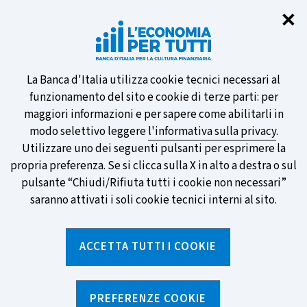
Chi
✕
Partecipa al sondaggio della BCE
sulle nuove banconote e vota la tua
preferita!
Informativa
La Banca d'Italia utilizza cookie tecnici necessari al
funzionamento del sito e cookie di terze parti: per
sui
maggiori informazioni e per sapere come abilitarli in
modo selettivo leggere
l'informativa sulla privacy
.
cookie
Utilizzare uno dei seguenti pulsanti per esprimere la
SCOPRI DI PIÙ
propria preferenza. Se si clicca sulla X in alto a destra o sul
pulsante “Chiudi/Rifiuta tutti i cookie non necessari”
saranno attivati i soli cookie tecnici interni al sito.
Torna
Apri
alla
menu
ACCETTA TUTTI I COOKIE
home
di
navig
page
Home
/
Notizie e rubriche
/
Notizie
/
Pagamenti digitali: come difenderti dalle truffe più comuni
PREFERENZE COOKIE