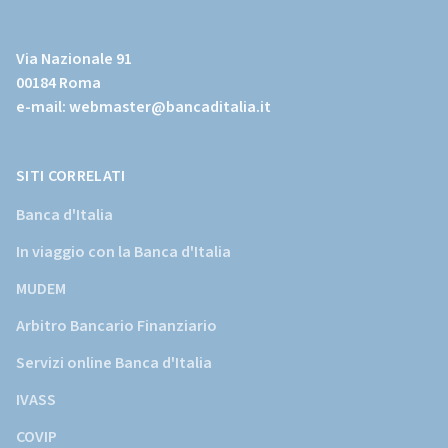
(Vai
al
Via Nazionale 91
sito
00184 Roma
istituzionale
e-mail:
webmaster@bancaditalia.it
della
Banca
d'Italia)
SITI CORRELATI
Banca d'Italia
In viaggio con la Banca d'Italia
MUDEM
Arbitro Bancario Finanziario
Servizi online Banca d'Italia
IVASS
COVIP