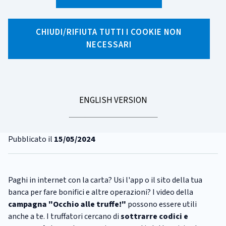
X
Facebook
Linkedin
WhatsApp
Email
CHIUDI/RIFIUTA TUTTI I COOKIE NON
NECESSARI
CATEGORIA:
TRUFFE
Pagamenti digitali: come
difenderti dalle truffe più
comuni
GO
ENGLISH VERSION
TO
Tempo di lettura
1 minuto
Pubblicato il
15/05/2024
Paghi in internet con la carta? Usi l'app o il sito della tua
banca per fare bonifici e altre operazioni? I video della
campagna
"Occhio alle truffe!"
possono essere utili
anche a te. I truffatori cercano di
sottrarre codici e