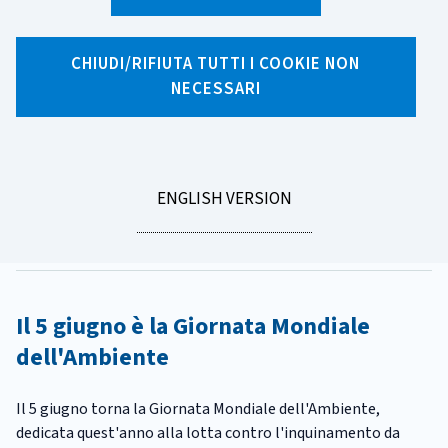
X
Facebook
Linkedin
WhatsApp
Email
CHIUDI/RIFIUTA TUTTI I COOKIE NON
NECESSARI
CATEGORIA:
FINANZA SOSTENIBILE
Tre consigli per investire
"verde"
GO
ENGLISH VERSION
Tempo di lettura
3 minuti
TO
Pubblicato il
03/06/2025
Il 5 giugno è la Giornata Mondiale
dell'Ambiente
Il 5 giugno torna la Giornata Mondiale dell'Ambiente,
dedicata quest'anno alla lotta contro l'inquinamento da