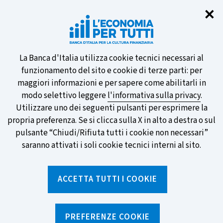
Chi
✕
Partecipa al sondaggio della BCE
sulle nuove banconote e vota la tua
preferita!
Informativa
La Banca d'Italia utilizza cookie tecnici necessari al
funzionamento del sito e cookie di terze parti: per
sui
maggiori informazioni e per sapere come abilitarli in
modo selettivo leggere
l'informativa sulla privacy
.
cookie
Utilizzare uno dei seguenti pulsanti per esprimere la
SCOPRI DI PIÙ
propria preferenza. Se si clicca sulla X in alto a destra o sul
pulsante “Chiudi/Rifiuta tutti i cookie non necessari”
saranno attivati i soli cookie tecnici interni al sito.
Torna
Apri
alla
menu
ACCETTA TUTTI I COOKIE
home
di
navig
page
Home
/
Notizie e rubriche
/
Notizie
/
Tre consigli per investire "verde"
PREFERENZE COOKIE