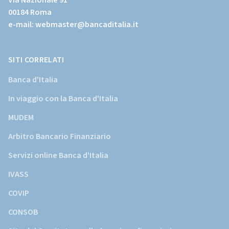
Via Nazionale 91
sito
00184 Roma
istituzionale
e-mail:
webmaster@bancaditalia.it
della
Banca
d'Italia)
SITI CORRELATI
Banca d'Italia
In viaggio con la Banca d'Italia
MUDEM
Arbitro Bancario Finanziario
Servizi online Banca d'Italia
IVASS
COVIP
CONSOB