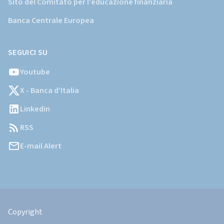
Sito del Comitato per l'educazione finanziaria
Banca Centrale Europea
SEGUICI SU
Youtube
X - Banca d’Italia
Linkedin
RSS
E-mail Alert
Informazioni
Legali
Copyright