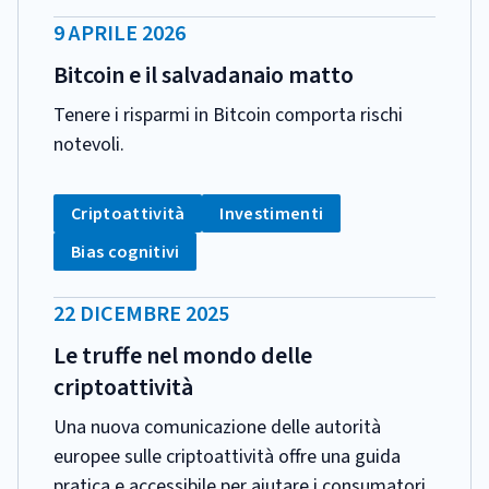
DATA
9 APRILE 2026
PUBBLICAZIONE:
Bitcoin e il salvadanaio matto
Tenere i risparmi in Bitcoin comporta rischi
notevoli.
CATEGORIA:
Tag:
Tag:
Criptoattività
Investimenti
Tag:
Bias cognitivi
DATA
22 DICEMBRE 2025
PUBBLICAZIONE:
Le truffe nel mondo delle
criptoattività
Una nuova comunicazione delle autorità
europee sulle criptoattività offre una guida
pratica e accessibile per aiutare i consumatori