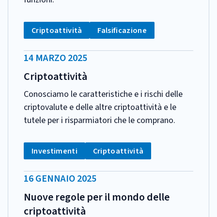
CATEGORIA:
Tag:
Tag:
Criptoattività
Falsificazione
DATA
14 MARZO 2025
PUBBLICAZIONE:
Criptoattività
Conosciamo le caratteristiche e i rischi delle
criptovalute e delle altre criptoattività e le
tutele per i risparmiatori che le comprano.
CATEGORIA:
Tag:
Tag:
Investimenti
Criptoattività
DATA
16 GENNAIO 2025
PUBBLICAZIONE:
Nuove regole per il mondo delle
criptoattività