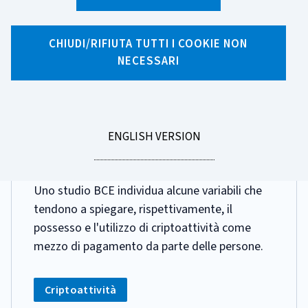
Ricerca per tag
14 risultati di ricerca per tag "Criptoattività"
CHIUDI/RIFIUTA TUTTI I COOKIE NON
NECESSARI
Pagina 1 di 2
GO
ENGLISH VERSION
DATA
12 GIUGNO 2026
TO
PUBBLICAZIONE:
Chi possiede le criptoattività?
Uno studio BCE individua alcune variabili che
tendono a spiegare, rispettivamente, il
possesso e l'utilizzo di criptoattività come
mezzo di pagamento da parte delle persone.
CATEGORIA:
Tag:
Criptoattività