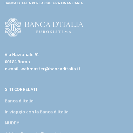
(torna
all'home
page)
(Vai
al
Via Nazionale 91
sito
00184 Roma
istituzionale
e-mail:
webmaster@bancaditalia.it
della
Banca
d'Italia)
SITI CORRELATI
Banca d'Italia
In viaggio con la Banca d'Italia
MUDEM