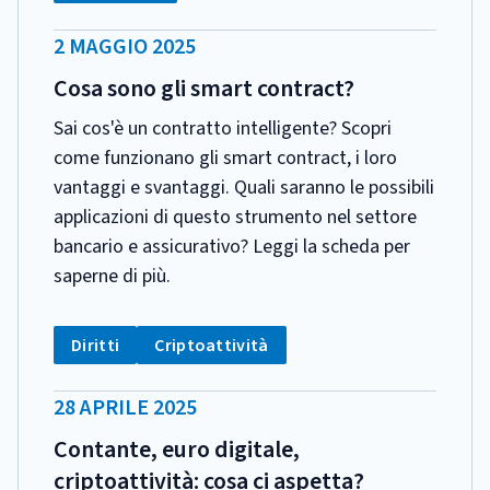
DATA
2 MAGGIO 2025
PUBBLICAZIONE:
Cosa sono gli smart contract?
Sai cos'è un contratto intelligente? Scopri
come funzionano gli smart contract, i loro
vantaggi e svantaggi. Quali saranno le possibili
applicazioni di questo strumento nel settore
bancario e assicurativo? Leggi la scheda per
saperne di più.
CATEGORIA:
Tag:
Tag:
Diritti
Criptoattività
DATA
28 APRILE 2025
PUBBLICAZIONE:
Contante, euro digitale,
criptoattività: cosa ci aspetta?