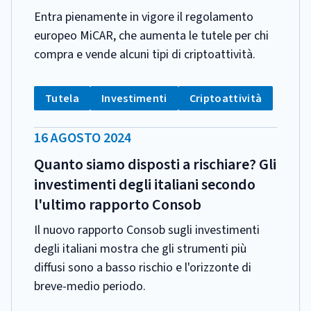
Entra pienamente in vigore il regolamento
europeo MiCAR, che aumenta le tutele per chi
compra e vende alcuni tipi di criptoattività.
CATEGORIA:
Tag:
Tag:
Tag:
Tutela
Investimenti
Criptoattività
DATA
16 AGOSTO 2024
PUBBLICAZIONE:
Quanto siamo disposti a rischiare? Gli
investimenti degli italiani secondo
l'ultimo rapporto Consob
Il nuovo rapporto Consob sugli investimenti
degli italiani mostra che gli strumenti più
diffusi sono a basso rischio e l'orizzonte di
breve-medio periodo.