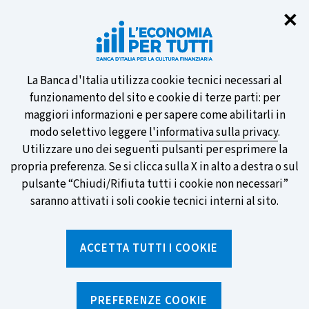
Chi
✕
Partecipa al sondaggio della BCE
sulle nuove banconote e vota la tua
preferita!
Informativa
La Banca d'Italia utilizza cookie tecnici necessari al
funzionamento del sito e cookie di terze parti: per
sui
maggiori informazioni e per sapere come abilitarli in
modo selettivo leggere
l'informativa sulla privacy
.
cookie
Utilizzare uno dei seguenti pulsanti per esprimere la
SCOPRI DI PIÙ
propria preferenza. Se si clicca sulla X in alto a destra o sul
pulsante “Chiudi/Rifiuta tutti i cookie non necessari”
saranno attivati i soli cookie tecnici interni al sito.
Torna
Apri
alla
menu
ACCETTA TUTTI I COOKIE
home
di
navig
page
Home
/
Ricerca per tag
sei
qui:
PREFERENZE COOKIE