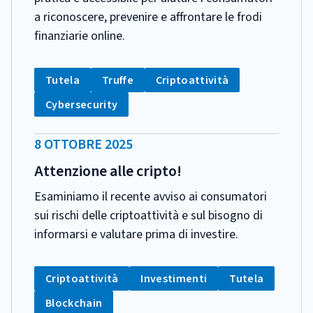
a riconoscere, prevenire e affrontare le frodi
finanziarie online.
CATEGORIA:
Tag:
Tag:
Tag:
Tutela
Truffe
Criptoattività
Tag:
Cybersecurity
DATA
8 OTTOBRE 2025
PUBBLICAZIONE:
Attenzione alle cripto!
Esaminiamo il recente avviso ai consumatori
sui rischi delle criptoattività e sul bisogno di
informarsi e valutare prima di investire.
CATEGORIA:
Tag:
Tag:
Tag:
Criptoattività
Investimenti
Tutela
Tag:
Blockchain