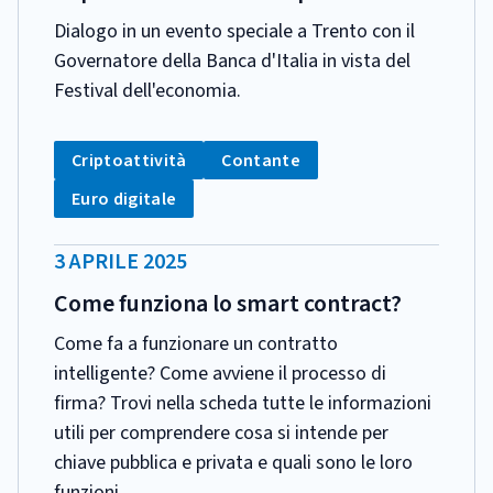
Dialogo in un evento speciale a Trento con il
Governatore della Banca d'Italia in vista del
Festival dell'economia.
CATEGORIA:
Tag:
Tag:
Criptoattività
Contante
Tag:
Euro digitale
DATA
3 APRILE 2025
PUBBLICAZIONE:
Come funziona lo smart contract?
Come fa a funzionare un contratto
intelligente? Come avviene il processo di
firma? Trovi nella scheda tutte le informazioni
utili per comprendere cosa si intende per
chiave pubblica e privata e quali sono le loro
funzioni.