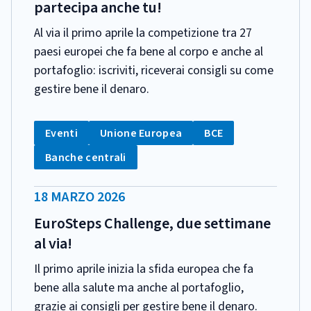
partecipa anche tu!
Al via il primo aprile la competizione tra 27
paesi europei che fa bene al corpo e anche al
portafoglio: iscriviti, riceverai consigli su come
gestire bene il denaro.
CATEGORIA:
Tag:
Tag:
Tag:
Eventi
Unione Europea
BCE
Tag:
Banche centrali
DATA
18 MARZO 2026
PUBBLICAZIONE:
EuroSteps Challenge, due settimane
al via!
Il primo aprile inizia la sfida europea che fa
bene alla salute ma anche al portafoglio,
grazie ai consigli per gestire bene il denaro.