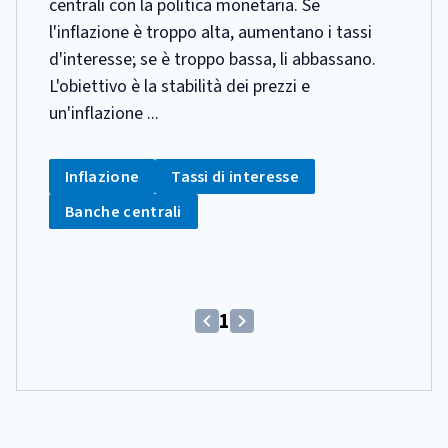
centrali con la politica monetaria. Se
l'inflazione è troppo alta, aumentano i tassi
d'interesse; se è troppo bassa, li abbassano.
L'obiettivo è la stabilità dei prezzi e
un'inflazione ...
CATEGORIA:
Tag:
Tag:
Inflazione
Tassi di interesse
Tag:
Banche centrali
(Comando
1
(Comando
(Comando
disabilitato)
disabilitato)
disabilitato)
Pagina
Vai
Vai
corrente
alla
alla
schermata
schermata