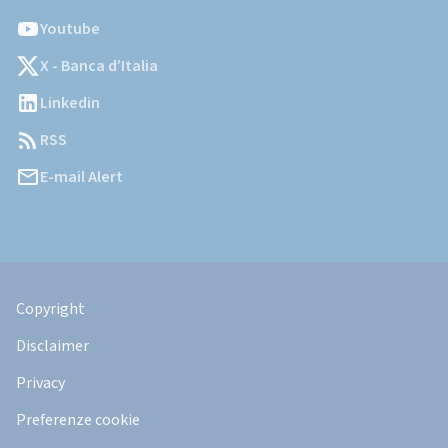
Youtube
X - Banca d’Italia
Linkedin
RSS
E-mail Alert
Informazioni
Legali
Copyright
Disclaimer
Privacy
Preferenze cookie