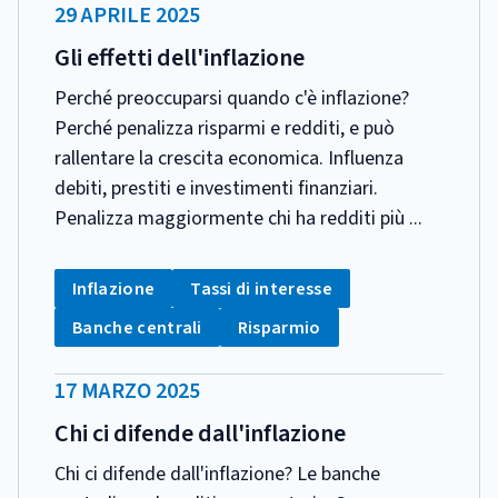
DATA
29 APRILE 2025
PUBBLICAZIONE:
Gli effetti dell'inflazione
Perché preoccuparsi quando c'è inflazione?
Perché penalizza risparmi e redditi, e può
rallentare la crescita economica. Influenza
debiti, prestiti e investimenti finanziari.
Penalizza maggiormente chi ha redditi più ...
CATEGORIA:
Tag:
Tag:
Inflazione
Tassi di interesse
Tag:
Tag:
Banche centrali
Risparmio
DATA
17 MARZO 2025
PUBBLICAZIONE:
Chi ci difende dall'inflazione
Chi ci difende dall'inflazione? Le banche