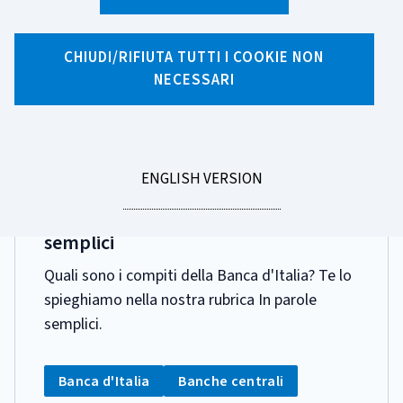
Ricerca per tag
7 risultati di ricerca per tag "Banche Centrali"
CHIUDI/RIFIUTA TUTTI I COOKIE NON
NECESSARI
Pagina 1 di 1
GO
ENGLISH VERSION
DATA
30 GIUGNO 2026
TO
PUBBLICAZIONE:
Cosa fa la Banca d'Italia, in parole
semplici
Quali sono i compiti della Banca d'Italia? Te lo
spieghiamo nella nostra rubrica In parole
semplici.
CATEGORIA:
Tag:
Tag:
Banca d'Italia
Banche centrali