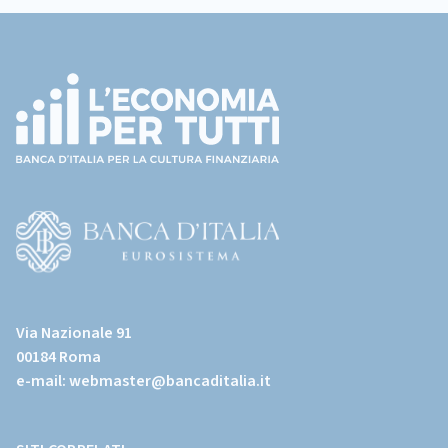
Footer
precedente
successiva
(torna
all'home
page)
(Vai
al
Via Nazionale 91
sito
00184 Roma
istituzionale
e-mail:
webmaster@bancaditalia.it
della
Banca
d'Italia)