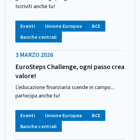
Iscriviti anche tu!
CATEGORIA:
Tag:
Tag:
Tag:
Eventi
Unione Europea
BCE
Tag:
Banche centrali
DATA
3 MARZO 2026
PUBBLICAZIONE:
EuroSteps Challenge, ogni passo crea
valore!
L'educazione finanziaria scende in campo...
partecipa anche tu!
CATEGORIA:
Tag:
Tag:
Tag:
Eventi
Unione Europea
BCE
Tag:
Banche centrali