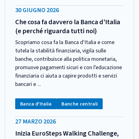
DATA
30 GIUGNO 2026
PUBBLICAZIONE:
Che cosa fa davvero la Banca d'Italia
(e perché riguarda tutti noi)
Scopriamo cosa fa la Banca d'Italia e come
tutela la stabilità finanziaria, vigila sulle
banche, contribuisce alla politica monetaria,
promuove pagamenti sicuri e con l'educazione
finanziaria ci aiuta a capire prodotti e servizi
bancari e ...
CATEGORIA:
Tag:
Tag:
Banca d'Italia
Banche centrali
DATA
27 MARZO 2026
PUBBLICAZIONE:
Inizia EuroSteps Walking Challenge,