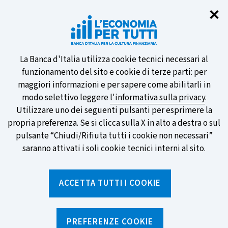
Chi
✕
Partecipa al sondaggio della BCE
sulle nuove banconote e vota la tua
preferita!
Informativa
La Banca d'Italia utilizza cookie tecnici necessari al
funzionamento del sito e cookie di terze parti: per
sui
maggiori informazioni e per sapere come abilitarli in
modo selettivo leggere
l'informativa sulla privacy
.
cookie
Utilizzare uno dei seguenti pulsanti per esprimere la
SCOPRI DI PIÙ
propria preferenza. Se si clicca sulla X in alto a destra o sul
pulsante “Chiudi/Rifiuta tutti i cookie non necessari”
saranno attivati i soli cookie tecnici interni al sito.
Torna
Apri
alla
menu
ACCETTA TUTTI I COOKIE
home
di
navig
page
Home
/
Ricerca per tag
sei
qui:
PREFERENZE COOKIE