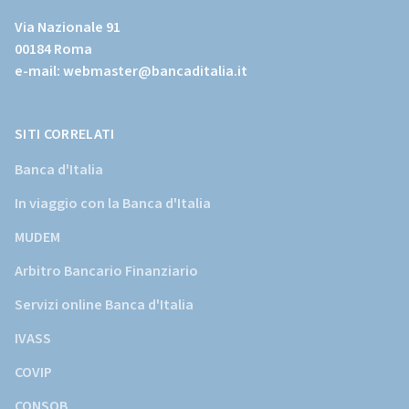
al
Via Nazionale 91
sito
00184 Roma
istituzionale
e-mail:
webmaster@bancaditalia.it
della
Banca
d'Italia)
SITI CORRELATI
Banca d'Italia
In viaggio con la Banca d'Italia
MUDEM
Arbitro Bancario Finanziario
Servizi online Banca d'Italia
IVASS
COVIP
CONSOB