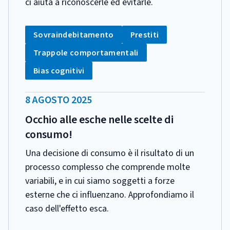
ci aiuta a riconoscerle ed evitarle.
CATEGORIA:
Tag:
Tag:
Sovraindebitamento
Prestiti
Tag:
Trappole comportamentali
Tag:
Bias cognitivi
DATA
8 AGOSTO 2025
PUBBLICAZIONE:
Occhio alle esche nelle scelte di
consumo!
Una decisione di consumo è il risultato di un
processo complesso che comprende molte
variabili, e in cui siamo soggetti a forze
esterne che ci influenzano. Approfondiamo il
caso dell'effetto esca.
CATEGORIA: