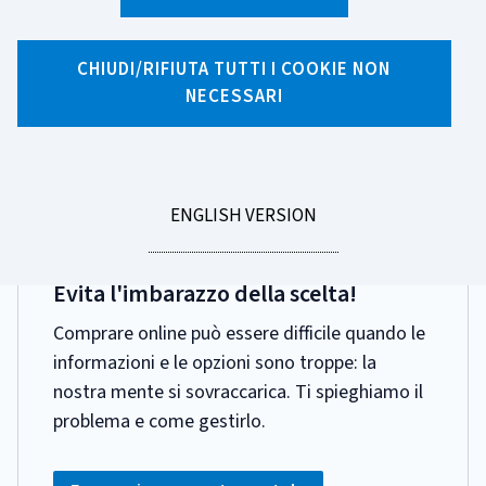
Ricerca per tag
22 risultati di ricerca per tag "Behavioural
CHIUDI/RIFIUTA TUTTI I COOKIE NON
NECESSARI
Traps"
Pagina 1 di 3
GO
ENGLISH VERSION
TO
DATA
21 APRILE 2026
PUBBLICAZIONE:
Evita l'imbarazzo della scelta!
Comprare online può essere difficile quando le
informazioni e le opzioni sono troppe: la
nostra mente si sovraccarica. Ti spieghiamo il
problema e come gestirlo.
CATEGORIA: