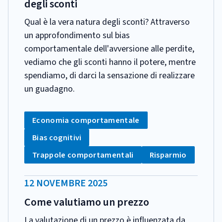
degli sconti
Qual è la vera natura degli sconti? Attraverso
un approfondimento sul bias
comportamentale dell'avversione alle perdite,
vediamo che gli sconti hanno il potere, mentre
spendiamo, di darci la sensazione di realizzare
un guadagno.
CATEGORIA:
Tag:
Economia comportamentale
Tag:
Bias cognitivi
Tag:
Tag:
Trappole comportamentali
Risparmio
DATA
12 NOVEMBRE 2025
PUBBLICAZIONE:
Come valutiamo un prezzo
La valutazione di un prezzo è influenzata da