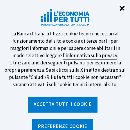
Chi
✕
Partecipa al sondaggio della BCE
sulle nuove banconote e vota la tua
preferita!
Informativa
La Banca d'Italia utilizza cookie tecnici necessari al
funzionamento del sito e cookie di terze parti: per
sui
maggiori informazioni e per sapere come abilitarli in
modo selettivo leggere
l'informativa sulla privacy
.
cookie
Utilizzare uno dei seguenti pulsanti per esprimere la
SCOPRI DI PIÙ
propria preferenza. Se si clicca sulla X in alto a destra o sul
pulsante “Chiudi/Rifiuta tutti i cookie non necessari”
saranno attivati i soli cookie tecnici interni al sito.
Torna
Apri
alla
menu
ACCETTA TUTTI I COOKIE
home
di
navig
page
Home
/
Ricerca per tag
sei
qui:
PREFERENZE COOKIE