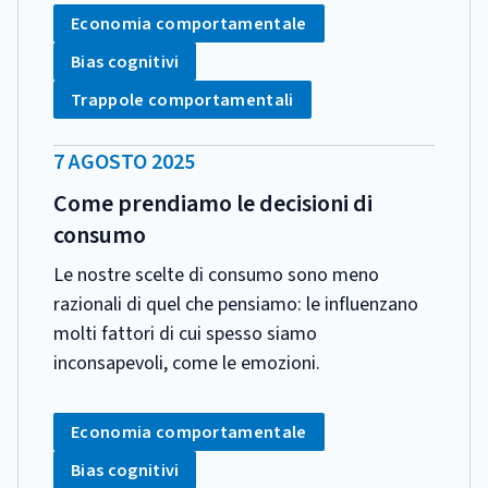
Tag:
Economia comportamentale
Tag:
Bias cognitivi
Tag:
Trappole comportamentali
DATA
7 AGOSTO 2025
PUBBLICAZIONE:
Come prendiamo le decisioni di
consumo
Le nostre scelte di consumo sono meno
razionali di quel che pensiamo: le influenzano
molti fattori di cui spesso siamo
inconsapevoli, come le emozioni.
CATEGORIA:
Tag:
Economia comportamentale
Tag:
Bias cognitivi