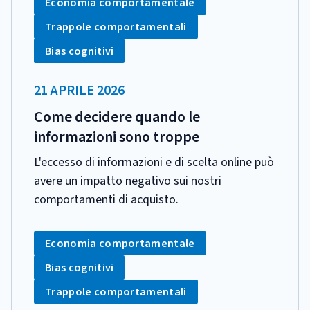
Tag:
Economia comportamentale
Tag:
Trappole comportamentali
Tag:
Bias cognitivi
DATA
21 APRILE 2026
PUBBLICAZIONE:
Come decidere quando le
informazioni sono troppe
L'eccesso di informazioni e di scelta online può
avere un impatto negativo sui nostri
comportamenti di acquisto.
CATEGORIA:
Tag:
Economia comportamentale
Tag:
Bias cognitivi
Tag:
Trappole comportamentali