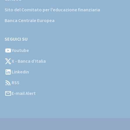
Sito del Comitato per l'educazione finanziaria
Banca Centrale Europea
SEGUICI SU
Youtube
X - Banca d’Italia
Linkedin
RSS
E-mail Alert
Informazioni
Legali