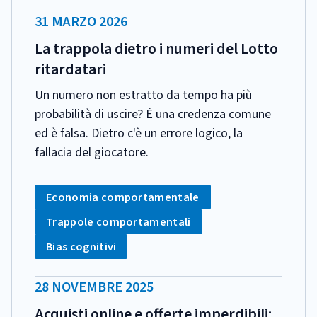
DATA
31 MARZO 2026
PUBBLICAZIONE:
La trappola dietro i numeri del Lotto
ritardatari
Un numero non estratto da tempo ha più
probabilità di uscire? È una credenza comune
ed è falsa. Dietro c'è un errore logico, la
fallacia del giocatore.
CATEGORIA:
Tag:
Economia comportamentale
Tag:
Trappole comportamentali
Tag:
Bias cognitivi
DATA
28 NOVEMBRE 2025
PUBBLICAZIONE:
Acquisti online e offerte imperdibili: