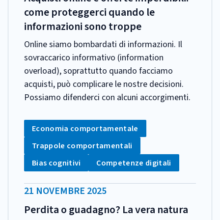
come proteggerci quando le
informazioni sono troppe
Online siamo bombardati di informazioni. Il
sovraccarico informativo (information
overload), soprattutto quando facciamo
acquisti, può complicare le nostre decisioni.
Possiamo difenderci con alcuni accorgimenti.
CATEGORIA:
Tag:
Economia comportamentale
Tag:
Trappole comportamentali
Tag:
Tag:
Bias cognitivi
Competenze digitali
DATA
21 NOVEMBRE 2025
PUBBLICAZIONE:
Perdita o guadagno? La vera natura