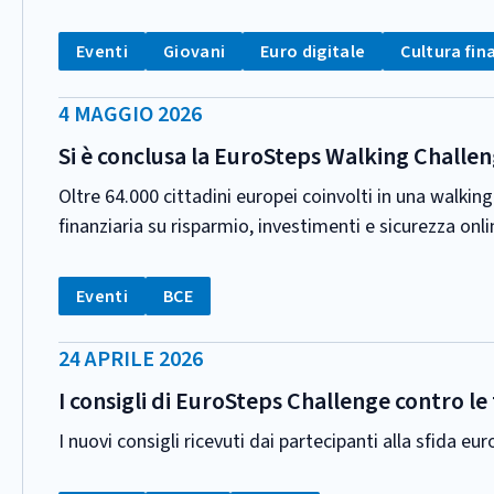
CATEGORIA:
Tag:
Tag:
Tag:
Tag:
Eventi
Giovani
Euro digitale
Cultura fin
DATA
4 MAGGIO 2026
PUBBLICAZIONE:
Si è conclusa la EuroSteps Walking Challeng
Oltre 64.000 cittadini europei coinvolti in una walking
finanziaria su risparmio, investimenti e sicurezza onli
CATEGORIA:
Tag:
Tag:
Eventi
BCE
DATA
24 APRILE 2026
PUBBLICAZIONE:
I consigli di EuroSteps Challenge contro le 
I nuovi consigli ricevuti dai partecipanti alla sfida eu
CATEGORIA: