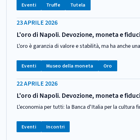
Tag:
Tag:
Tag:
Eventi
Truffe
Tutela
DATA
23 APRILE 2026
PUBBLICAZIONE:
L'oro di Napoli. Devozione, moneta e fiduc
L'oro è garanzia di valore e stabilità, ma ha anche un
CATEGORIA:
Tag:
Tag:
Tag:
Eventi
Museo della moneta
Oro
DATA
22 APRILE 2026
PUBBLICAZIONE:
L'oro di Napoli. Devozione, moneta e fiduc
L'economia per tutti: la Banca d'Italia per la cultura f
CATEGORIA:
Tag:
Tag:
Eventi
Incontri