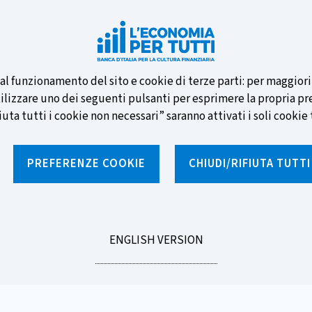
e nuove banconote e vota la tua
i al funzionamento del sito e cookie di terze parti: per maggior
tilizzare uno dei seguenti pulsanti per esprimere la propria prefe
ta tutti i cookie non necessari” saranno attivati i soli cookie t
PREFERENZE COOKIE
CHIUDI/RIFIUTA TUTT
e
Notizie e rubriche
Percorsi formativi
St
GO
ENGLISH VERSION
TO