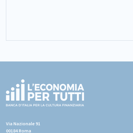
Footer
(torna
all'home
Via Nazionale 91
page)
00184 Roma