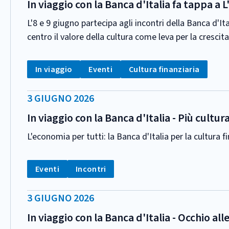
PUBBLICAZIONE:
In viaggio con la Banca d'Italia fa tappa a 
L'8 e 9 giugno partecipa agli incontri della Banca d'I
centro il valore della cultura come leva per la cresci
CATEGORIA:
Tag:
Tag:
Tag:
In viaggio
Eventi
Cultura finanziaria
DATA
3 GIUGNO 2026
PUBBLICAZIONE:
In viaggio con la Banca d'Italia - Più cultu
L'economia per tutti: la Banca d'Italia per la cultura f
CATEGORIA:
Tag:
Tag:
Eventi
Incontri
DATA
3 GIUGNO 2026
PUBBLICAZIONE:
In viaggio con la Banca d'Italia - Occhio alle