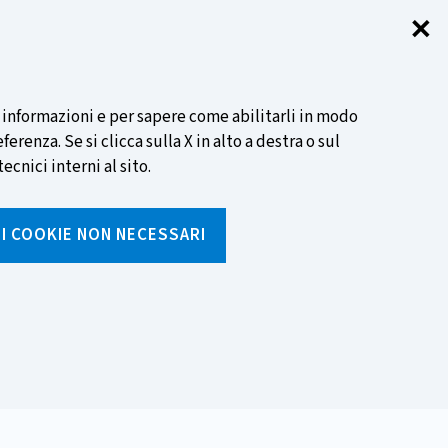
✕
Chi
SCOPRI DI PIÙ
i informazioni e per sapere come abilitarli in modo
renza. Se si clicca sulla X in alto a destra o sul
ecnici interni al sito.
Cerca
I I COOKIE NON NECESSARI
Inserisci
testo
da
rumenti
Media ed eventi
cercare