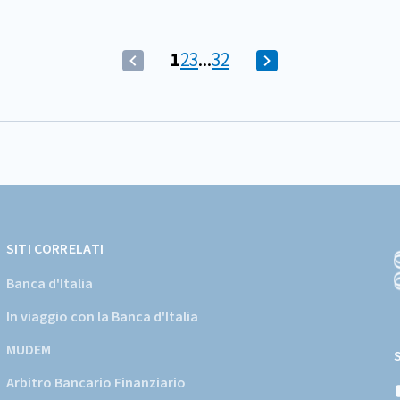
(Comando
Vai
Vai
Vai
1
2
3
...
32
(Comando
Vai
disabilitato)
alla
alla
alla
disabilitato)
alla
Pagina
schermata
schermata
schermata
Vai
schermata
corrente
alla
successiva
schermata
precedente
SITI CORRELATI
Banca d'Italia
In viaggio con la Banca d'Italia
(
a
MUDEM
s
Arbitro Bancario Finanziario
i