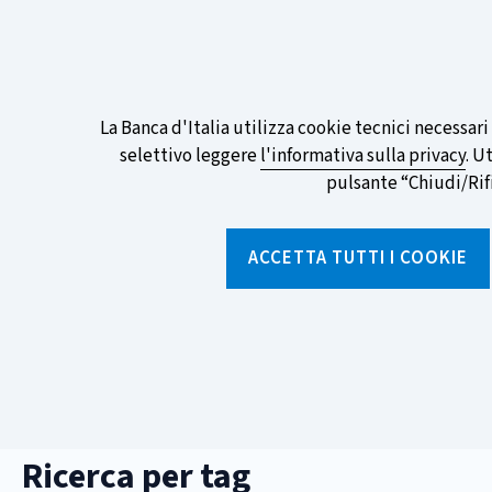
ITA
EN
Go
To
Partecipa al sondaggio della BCE sull
English
preferita!
Informativa
La Banca d'Italia utilizza cookie tecnici necessar
Version
selettivo leggere
l'informativa sulla privacy
. U
sui
pulsante “Chiudi/Rifiu
cookie
Torna
alla
ACCETTA TUTTI I COOKIE
home
page
Chi siamo
Aree tematich
sei
Home
/
Ricerca per tag
qui:
Ricerca per tag