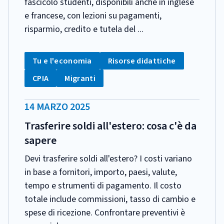
fascicolo studenti, disponibili anche in inglese
e francese, con lezioni su pagamenti,
risparmio, credito e tutela del ...
CATEGORIA:
Tag:
Tag:
Tu e l'economia
Risorse didattiche
Tag:
Tag:
CPIA
Migranti
DATA
14 MARZO 2025
PUBBLICAZIONE:
Trasferire soldi all'estero: cosa c'è da
sapere
Devi trasferire soldi all'estero? I costi variano
in base a fornitori, importo, paesi, valute,
tempo e strumenti di pagamento. Il costo
totale include commissioni, tasso di cambio e
spese di ricezione. Confrontare preventivi è