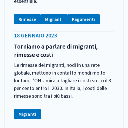
essenziale.
CATEGORIA:
Tag:
Tag:
Tag:
Rimesse
Migranti
Pagamenti
DATA
18 GENNAIO 2023
PUBBLICAZIONE:
Torniamo a parlare di migranti,
rimesse e costi
Le rimesse dei migranti, nodi in una rete
globale, mettono in contatto mondi molto
lontani. L'ONU mira a tagliare i costi sotto il 3
per cento entro il 2030. In Italia, i costi delle
rimesse sono tra i più bassi.
CATEGORIA:
Tag:
Migranti