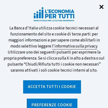
Chi
✕
Partecipa al sondaggio della BCE
sulle nuove banconote e vota la tua
preferita!
Informativa
La Banca d'Italia utilizza cookie tecnici necessari al
funzionamento del sito e cookie di terze parti: per
sui
maggiori informazioni e per sapere come abilitarli in
modo selettivo leggere
l'informativa sulla privacy
.
cookie
Utilizzare uno dei seguenti pulsanti per esprimere la
SCOPRI DI PIÙ
propria preferenza. Se si clicca sulla X in alto a destra o sul
pulsante “Chiudi/Rifiuta tutti i cookie non necessari”
saranno attivati i soli cookie tecnici interni al sito.
Torna
Apri
alla
menu
ACCETTA TUTTI I COOKIE
home
di
navig
page
Home
/
Ricerca per tag
sei
qui:
PREFERENZE COOKIE