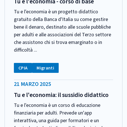
Tu e l'economia - corso di base
Tu e l'economia è un progetto didattico
gratuito della Banca d'Italia su come gestire
bene il denaro, destinato alle scuole pubbliche
per adulti e alle associazioni del Terzo settore
che assistono chi si trova emarginato o in
difficoltà ...
CATEGORIA:
Tag:
Tag:
CPIA
Migranti
DATA
21 MARZO 2025
PUBBLICAZIONE:
Tu e l'economia: il sussidio didattico
Tu e l'economia è un corso di educazione
finanziaria per adulti. Prevede un'app
interattiva, una guida per formatori e un