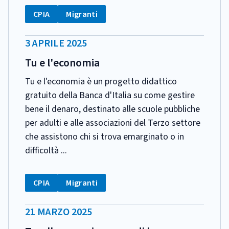
CATEGORIA:
Tag:
Tag:
CPIA
Migranti
DATA
3 APRILE 2025
PUBBLICAZIONE:
Tu e l'economia
Tu e l'economia è un progetto didattico
gratuito della Banca d'Italia su come gestire
bene il denaro, destinato alle scuole pubbliche
per adulti e alle associazioni del Terzo settore
che assistono chi si trova emarginato o in
difficoltà ...
CATEGORIA:
Tag:
Tag:
CPIA
Migranti
DATA
21 MARZO 2025
PUBBLICAZIONE: