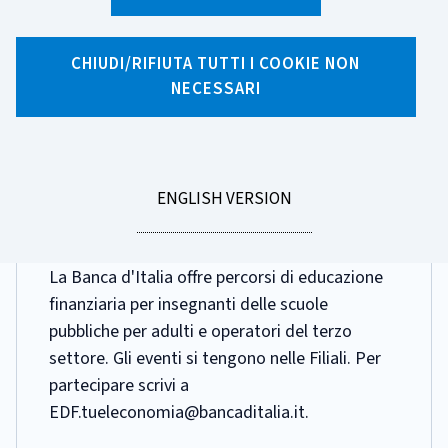
Ricerca per tag
6 risultati di ricerca per tag "Migranti"
CHIUDI/RIFIUTA TUTTI I COOKIE NON
NECESSARI
Pagina 1 di 1
GO
ENGLISH VERSION
DATA
29 APRILE 2025
TO
PUBBLICAZIONE:
Collaborazioni ed eventi
La Banca d'Italia offre percorsi di educazione
finanziaria per insegnanti delle scuole
pubbliche per adulti e operatori del terzo
settore. Gli eventi si tengono nelle Filiali. Per
partecipare scrivi a
EDF.tueleconomia@bancaditalia.it.