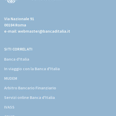
(Vai
al
Via Nazionale 91
sito
00184 Roma
istituzionale
e-mail:
webmaster@bancaditalia.it
della
Banca
d'Italia)
SITI CORRELATI
Banca d'Italia
In viaggio con la Banca d'Italia
MUDEM
Arbitro Bancario Finanziario
Servizi online Banca d'Italia
IVASS