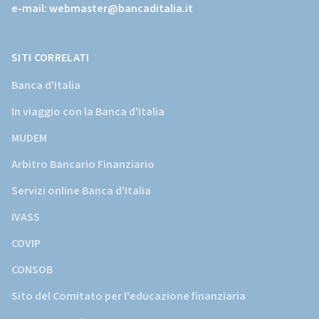
e-mail:
webmaster@bancaditalia.it
della
Banca
d'Italia)
SITI CORRELATI
Banca d'Italia
In viaggio con la Banca d'Italia
MUDEM
Arbitro Bancario Finanziario
Servizi online Banca d'Italia
IVASS
COVIP
CONSOB
Sito del Comitato per l'educazione finanziaria