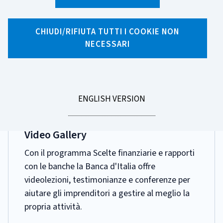
Ricerca per tag
10 risultati di ricerca per tag "Piccole Imprese
CHIUDI/RIFIUTA TUTTI I COOKIE NON
NECESSARI
Scelte Grandi"
Pagina 1 di 1
GO
ENGLISH VERSION
TO
DATA
17 GIUGNO 2025
PUBBLICAZIONE:
Video Gallery
Con il programma Scelte finanziarie e rapporti
con le banche la Banca d'Italia offre
videolezioni, testimonianze e conferenze per
aiutare gli imprenditori a gestire al meglio la
propria attività.