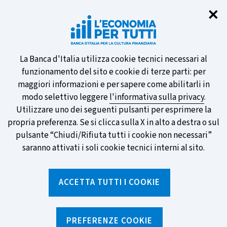
Chi
✕
Partecipa al sondaggio della BCE
sulle nuove banconote e vota la tua
preferita!
Informativa
La Banca d'Italia utilizza cookie tecnici necessari al
funzionamento del sito e cookie di terze parti: per
sui
maggiori informazioni e per sapere come abilitarli in
modo selettivo leggere
l'informativa sulla privacy
.
cookie
Utilizzare uno dei seguenti pulsanti per esprimere la
SCOPRI DI PIÙ
propria preferenza. Se si clicca sulla X in alto a destra o sul
pulsante “Chiudi/Rifiuta tutti i cookie non necessari”
saranno attivati i soli cookie tecnici interni al sito.
Torna
Apri
alla
menu
ACCETTA TUTTI I COOKIE
home
di
navig
page
Home
/
Ricerca per tag
sei
qui:
PREFERENZE COOKIE