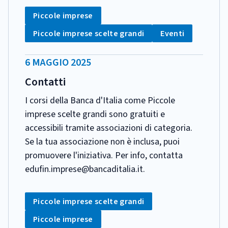
CATEGORIA:
Tag:
Piccole imprese
Tag:
Tag:
Piccole imprese scelte grandi
Eventi
DATA
6 MAGGIO 2025
PUBBLICAZIONE:
Contatti
I corsi della Banca d'Italia come Piccole
imprese scelte grandi sono gratuiti e
accessibili tramite associazioni di categoria.
Se la tua associazione non è inclusa, puoi
promuovere l'iniziativa. Per info, contatta
edufin.imprese@bancaditalia.it.
CATEGORIA:
Tag:
Piccole imprese scelte grandi
Tag:
Piccole imprese