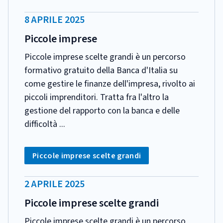
DATA
8 APRILE 2025
PUBBLICAZIONE:
Piccole imprese
Piccole imprese scelte grandi è un percorso
formativo gratuito della Banca d'Italia su
come gestire le finanze dell'impresa, rivolto ai
piccoli imprenditori. Tratta fra l'altro la
gestione del rapporto con la banca e delle
difficoltà ...
CATEGORIA:
Tag:
Piccole imprese scelte grandi
DATA
2 APRILE 2025
PUBBLICAZIONE:
Piccole imprese scelte grandi
Piccole imprese scelte grandi è un percorso