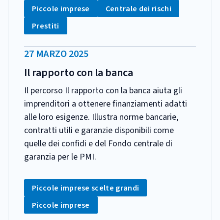
Tag:
Tag:
Piccole imprese
Centrale dei rischi
Tag:
Prestiti
DATA
27 MARZO 2025
PUBBLICAZIONE:
Il rapporto con la banca
Il percorso Il rapporto con la banca aiuta gli
imprenditori a ottenere finanziamenti adatti
alle loro esigenze. Illustra norme bancarie,
contratti utili e garanzie disponibili come
quelle dei confidi e del Fondo centrale di
garanzia per le PMI.
CATEGORIA:
Tag:
Piccole imprese scelte grandi
Tag:
Piccole imprese