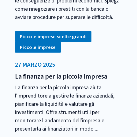
le conseguenze di problemi economici. Spiega
come rinegoziare i prestiti con la banca o
avviare procedure per superare le difficoltà.
CATEGORIA:
Tag:
Piccole imprese scelte grandi
Tag:
Piccole imprese
DATA
27 MARZO 2025
PUBBLICAZIONE:
La finanza per la piccola impresa
La finanza per la piccola impresa aiuta
l'imprenditore a gestire le finanze aziendali,
pianificare la liquidità e valutare gli
investimenti. Offre strumenti utili per
monitorare l'andamento dell'impresa e
presentarla ai finanziatori in modo ...