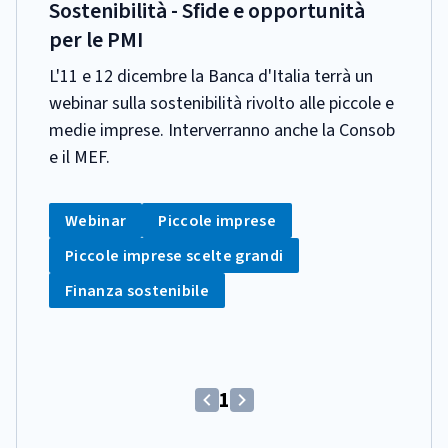
PUBBLICAZIONE:
Sostenibilità - Sfide e opportunità
per le PMI
L'11 e 12 dicembre la Banca d'Italia terrà un
webinar sulla sostenibilità rivolto alle piccole e
medie imprese. Interverranno anche la Consob
e il MEF.
CATEGORIA:
Tag:
Tag:
Webinar
Piccole imprese
Tag:
Piccole imprese scelte grandi
Tag:
Finanza sostenibile
(Comando
1
(Comando
(Comando
disabilitato)
disabilitato)
disabilitato)