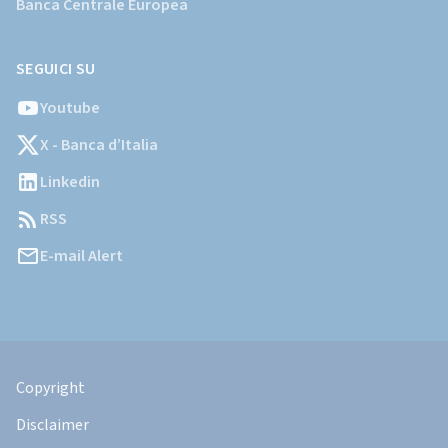
Banca Centrale Europea
SEGUICI SU
Youtube
X - Banca d’Italia
Linkedin
RSS
E-mail Alert
Informazioni
Legali
Copyright
Disclaimer