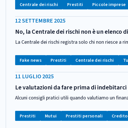
Tag:
Tag:
Tag:
Centrale dei rischi
Prestiti
Piccole imprese
DATA
12 SETTEMBRE 2025
PUBBLICAZIONE:
No, la Centrale dei rischi non è un elenco d
La Centrale dei rischi registra solo chi non riesce a r
CATEGORIA:
Tag:
Tag:
Tag:
Ta
Fake news
Prestiti
Centrale dei rischi
Tu
DATA
11 LUGLIO 2025
PUBBLICAZIONE:
Le valutazioni da fare prima di indebitarci
Alcuni consigli pratici utili quando valutiamo un fina
CATEGORIA:
Tag:
Tag:
Tag:
Tag:
Prestiti
Mutui
Prestiti personali
Credito