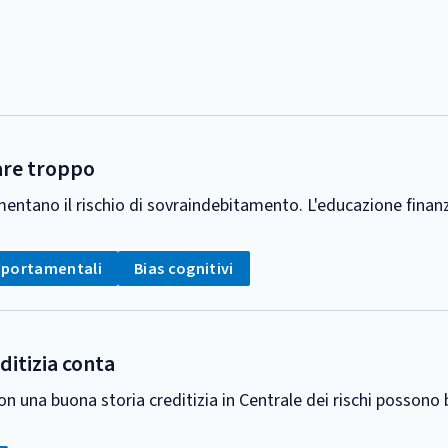
tare troppo
entano il rischio di sovraindebitamento. L'educazione finanzia
Tag:
portamentali
Bias cognitivi
ditizia conta
 una buona storia creditizia in Centrale dei rischi possono be