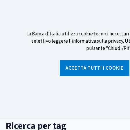
ITA
EN
Go
To
Partecipa al sondaggio della BCE sull
English
preferita!
Informativa
La Banca d'Italia utilizza cookie tecnici necessar
Version
selettivo leggere
l'informativa sulla privacy
. U
sui
pulsante “Chiudi/Rifiu
cookie
Torna
alla
ACCETTA TUTTI I COOKIE
home
page
Chi siamo
Aree tematich
sei
Home
/
Ricerca per tag
qui:
Ricerca per tag