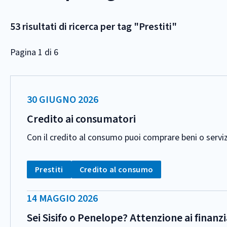
53 risultati di ricerca per tag "Prestiti"
Pagina 1 di 6
DATA
30 GIUGNO 2026
PUBBLICAZIONE:
Credito ai consumatori
Con il credito al consumo puoi comprare beni o serviz
CATEGORIA:
Tag:
Tag:
Prestiti
Credito al consumo
DATA
14 MAGGIO 2026
PUBBLICAZIONE:
Sei Sisifo o Penelope? Attenzione ai finan