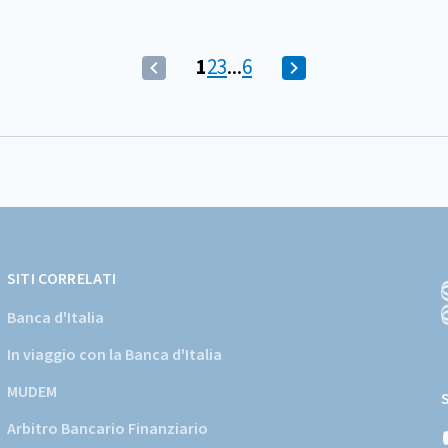
(Comando
Vai
Vai
Vai
1
2
3
...
6
(Comando
Vai
disabilitato)
alla
alla
alla
disabilitato)
alla
Pagina
schermata
schermata
schermata
Vai
schermata
corrente
alla
successiva
schermata
precedente
SITI CORRELATI
Banca d'Italia
In viaggio con la Banca d'Italia
(
a
MUDEM
s
Arbitro Bancario Finanziario
i