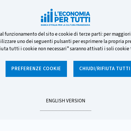
e nuove banconote e vota la tua
i al funzionamento del sito e cookie di terze parti: per maggior
tilizzare uno dei seguenti pulsanti per esprimere la propria prefe
ta tutti i cookie non necessari” saranno attivati i soli cookie t
PREFERENZE COOKIE
CHIUDI/RIFIUTA TUTT
e
Notizie e rubriche
Percorsi formativi
St
GO
ENGLISH VERSION
TO