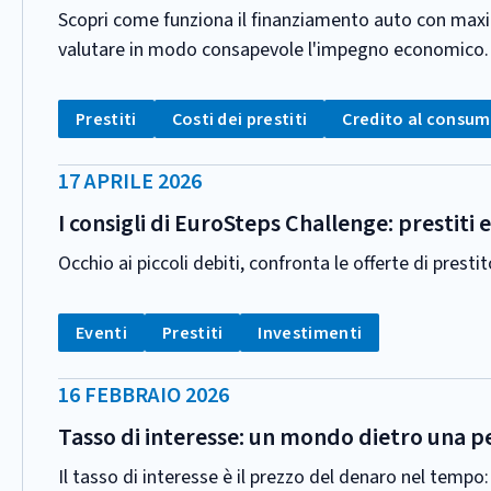
Scopri come funziona il finanziamento auto con maxi ra
valutare in modo consapevole l'impegno economico.
CATEGORIA:
Tag:
Tag:
Tag:
Prestiti
Costi dei prestiti
Credito al consu
DATA
17 APRILE 2026
PUBBLICAZIONE:
I consigli di EuroSteps Challenge: prestiti 
Occhio ai piccoli debiti, confronta le offerte di presti
CATEGORIA:
Tag:
Tag:
Tag:
Eventi
Prestiti
Investimenti
DATA
16 FEBBRAIO 2026
PUBBLICAZIONE:
Tasso di interesse: un mondo dietro una p
Il tasso di interesse è il prezzo del denaro nel temp