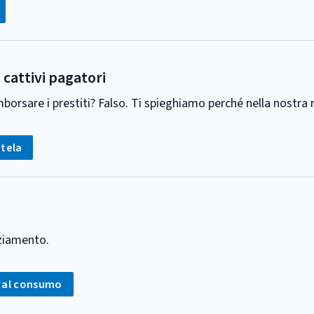
i cattivi pagatori
imborsare i prestiti? Falso. Ti spieghiamo perché nella nostra 
g:
tela
nziamento.
 al consumo