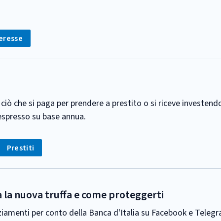
teresse
: ciò che si paga per prendere a prestito o si riceve investen
 espresso su base annua.
Tag:
Prestiti
na la nuova truffa e come proteggerti
nanziamenti per conto della Banca d'Italia su Facebook e Tel