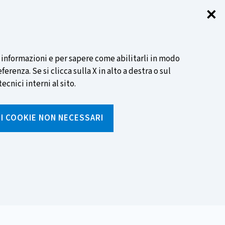
✕
Chi
SCOPRI DI PIÙ
i informazioni e per sapere come abilitarli in modo
renza. Se si clicca sulla X in alto a destra o sul
ecnici interni al sito.
Cerca
I I COOKIE NON NECESSARI
Inserisci
testo
da
rumenti
Media ed eventi
cercare