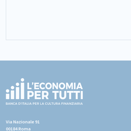
Footer
(torna
all'home
Via Nazionale 91
page)
00184 Roma