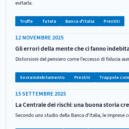
evitarla.
CATEGORIA:
Tag:
Tag:
Tag:
Tag:
Truffe
Tutela
Banca d'Italia
Prestiti
DATA
12 NOVEMBRE 2025
PUBBLICAZIONE:
Gli errori della mente che ci fanno indebi
Distorsioni del pensiero come l'eccesso di fiducia aum
CATEGORIA:
Tag:
Tag:
Tag:
Sovraindebitamento
Prestiti
Trappole com
DATA
15 SETTEMBRE 2025
PUBBLICAZIONE:
La Centrale dei rischi: una buona storia cre
Secondo uno studio della Banca d'Italia, le imprese con
CATEGORIA: