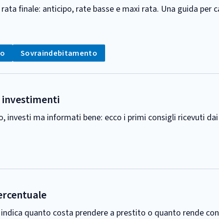
ta finale: anticipo, rate basse e maxi rata. Una guida per capi
Tag:
mo
Sovraindebitamento
e investimenti
to, investi ma informati bene: ecco i primi consigli ricevuti da
ercentuale
o: indica quanto costa prendere a prestito o quanto rende con