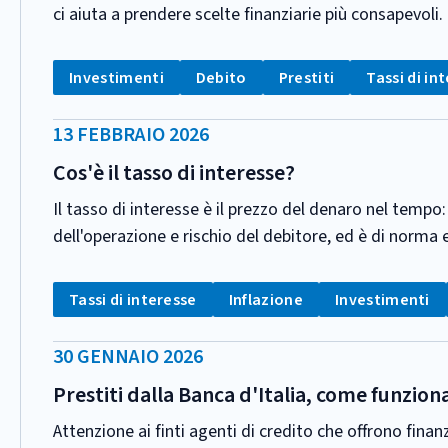
ci aiuta a prendere scelte finanziarie più consapevoli.
CATEGORIA:
Tag:
Tag:
Tag:
Tag:
Investimenti
Debito
Prestiti
Tassi di in
DATA
13 FEBBRAIO 2026
PUBBLICAZIONE:
Cos'è il tasso di interesse?
Il tasso di interesse è il prezzo del denaro nel tempo
dell'operazione e rischio del debitore, ed è di norma
CATEGORIA:
Tag:
Tag:
Tag:
Tassi di interesse
Inflazione
Investimenti
DATA
30 GENNAIO 2026
PUBBLICAZIONE:
Prestiti dalla Banca d'Italia, come funzio
Attenzione ai finti agenti di credito che offrono fi