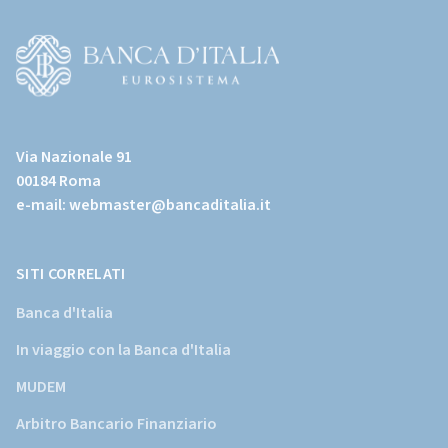
(torna
all'home
page)
(Vai
al
Via Nazionale 91
sito
00184 Roma
istituzionale
e-mail:
webmaster@bancaditalia.it
della
Banca
d'Italia)
SITI CORRELATI
Banca d'Italia
In viaggio con la Banca d'Italia
MUDEM
Arbitro Bancario Finanziario