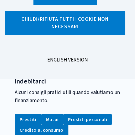
Ricerca per tag
3 risultati di ricerca per tag "Prestiti Personali"
CHIUDI/RIFIUTA TUTTI I COOKIE NON
NECESSARI
Pagina 1 di 1
GO
ENGLISH VERSION
DATA
11 LUGLIO 2025
TO
PUBBLICAZIONE:
Le valutazioni da fare prima di
indebitarci
Alcuni consigli pratici utili quando valutiamo un
finanziamento.
CATEGORIA:
Tag:
Tag:
Tag:
Prestiti
Mutui
Prestiti personali
Tag:
Credito al consumo