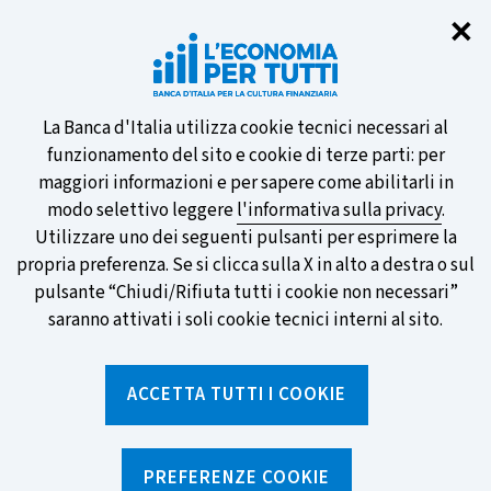
Chi
✕
Partecipa al sondaggio della BCE
sulle nuove banconote e vota la tua
preferita!
Informativa
La Banca d'Italia utilizza cookie tecnici necessari al
funzionamento del sito e cookie di terze parti: per
sui
maggiori informazioni e per sapere come abilitarli in
modo selettivo leggere
l'informativa sulla privacy
.
cookie
Utilizzare uno dei seguenti pulsanti per esprimere la
SCOPRI DI PIÙ
propria preferenza. Se si clicca sulla X in alto a destra o sul
pulsante “Chiudi/Rifiuta tutti i cookie non necessari”
saranno attivati i soli cookie tecnici interni al sito.
Torna
Apri
alla
menu
ACCETTA TUTTI I COOKIE
home
di
navig
page
Home
/
Ricerca per tag
sei
qui:
PREFERENZE COOKIE