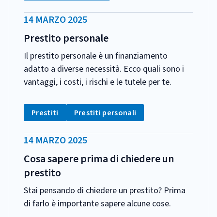
DATA
14 MARZO 2025
PUBBLICAZIONE:
Prestito personale
Il prestito personale è un finanziamento
adatto a diverse necessità. Ecco quali sono i
vantaggi, i costi, i rischi e le tutele per te.
CATEGORIA:
Tag:
Tag:
Prestiti
Prestiti personali
DATA
14 MARZO 2025
PUBBLICAZIONE:
Cosa sapere prima di chiedere un
prestito
Stai pensando di chiedere un prestito? Prima
di farlo è importante sapere alcune cose.