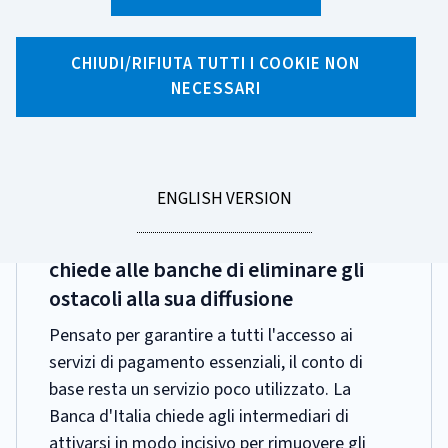
Ricerca per tag
30 risultati di ricerca per tag "Rights"
CHIUDI/RIFIUTA TUTTI I COOKIE NON
NECESSARI
Pagina 1 di 3
GO
ENGLISH VERSION
DATA
5 AGOSTO 2026
TO
PUBBLICAZIONE:
Conto di base: la Banca d'Italia
chiede alle banche di eliminare gli
ostacoli alla sua diffusione
Pensato per garantire a tutti l'accesso ai
servizi di pagamento essenziali, il conto di
base resta un servizio poco utilizzato. La
Banca d'Italia chiede agli intermediari di
attivarsi in modo incisivo per rimuovere gli