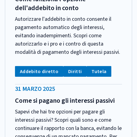
dell'addebito in conto
Autorizzare l'addebito in conto consente il
pagamento automatico degli interessi,
evitando inadempimenti. Scopri come
autorizzarlo e i pro e i contro di questa
modalità di pagamento degli interessi passivi.
CATEGORIA:
Tag:
Tag:
Tag:
Addebito diretto
Diritti
Tutela
DATA
31 MARZO 2025
PUBBLICAZIONE:
Come si pagano gli interessi passivi
Sapevi che hai tre opzioni per pagare gli
interessi passivi? Scopri quali sono e come
continuare il rapporto con la banca, evitando le
conseguenze di un mancato pagamento. Per