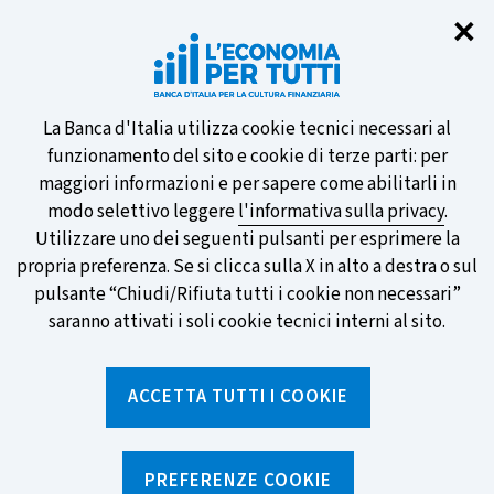
Chi
✕
Partecipa al sondaggio della BCE
sulle nuove banconote e vota la tua
preferita!
Informativa
La Banca d'Italia utilizza cookie tecnici necessari al
funzionamento del sito e cookie di terze parti: per
sui
maggiori informazioni e per sapere come abilitarli in
modo selettivo leggere
l'informativa sulla privacy
.
cookie
Utilizzare uno dei seguenti pulsanti per esprimere la
SCOPRI DI PIÙ
propria preferenza. Se si clicca sulla X in alto a destra o sul
pulsante “Chiudi/Rifiuta tutti i cookie non necessari”
saranno attivati i soli cookie tecnici interni al sito.
Torna
Apri
alla
menu
ACCETTA TUTTI I COOKIE
home
di
navig
page
Home
/
Ricerca per tag
sei
qui:
PREFERENZE COOKIE