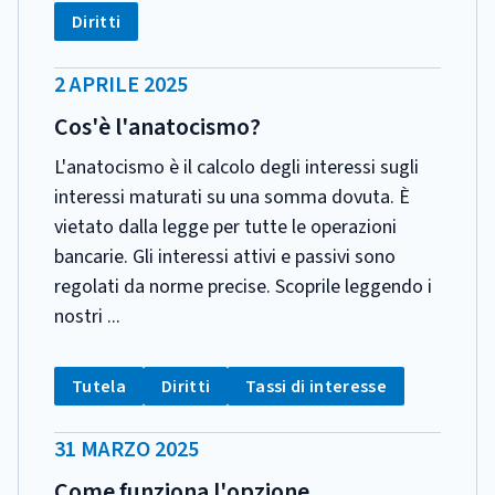
Tag:
Diritti
DATA
2 APRILE 2025
PUBBLICAZIONE:
Cos'è l'anatocismo?
L'anatocismo è il calcolo degli interessi sugli
interessi maturati su una somma dovuta. È
vietato dalla legge per tutte le operazioni
bancarie. Gli interessi attivi e passivi sono
regolati da norme precise. Scoprile leggendo i
nostri ...
CATEGORIA:
Tag:
Tag:
Tag:
Tutela
Diritti
Tassi di interesse
DATA
31 MARZO 2025
PUBBLICAZIONE:
Come funziona l'opzione