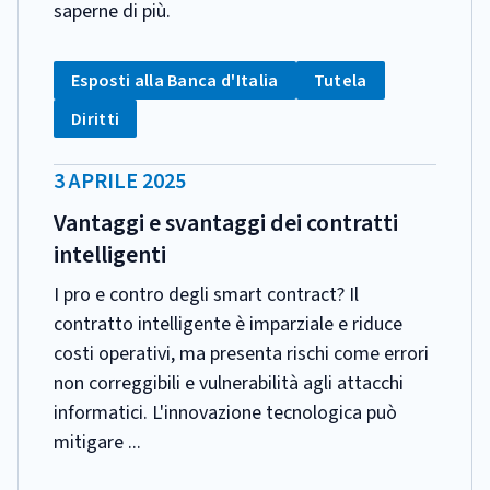
saperne di più.
CATEGORIA:
Tag:
Tag:
Esposti alla Banca d'Italia
Tutela
Tag:
Diritti
DATA
3 APRILE 2025
PUBBLICAZIONE:
Vantaggi e svantaggi dei contratti
intelligenti
I pro e contro degli smart contract? Il
contratto intelligente è imparziale e riduce
costi operativi, ma presenta rischi come errori
non correggibili e vulnerabilità agli attacchi
informatici. L'innovazione tecnologica può
mitigare ...
CATEGORIA: