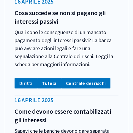
DATA
16 APRILE 2025
PUBBLICAZIONE:
Cosa succede se non si pagano gli
interessi passivi
Quali sono le conseguenze di un mancato
pagamento degli interessi passivi? La banca
può avviare azioni legali e fare una
segnalazione alla Centrale dei rischi. Leggi la
scheda per maggiori informazioni.
CATEGORIA:
Tag:
Tag:
Tag:
Diritti
Tutela
Centrale dei rischi
DATA
16 APRILE 2025
PUBBLICAZIONE:
Come devono essere contabilizzati
gli interessi
Sapevi che le banche devono dare separata