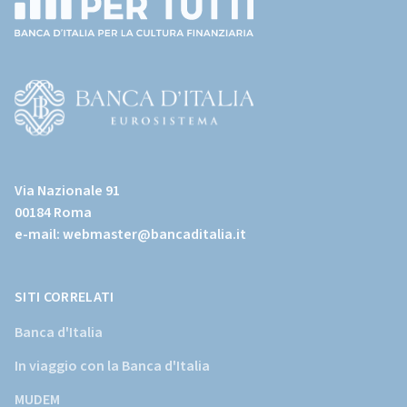
(torna
all'home
page)
(Vai
al
Via Nazionale 91
sito
00184 Roma
istituzionale
e-mail:
webmaster@bancaditalia.it
della
Banca
d'Italia)
SITI CORRELATI
Banca d'Italia
In viaggio con la Banca d'Italia
MUDEM