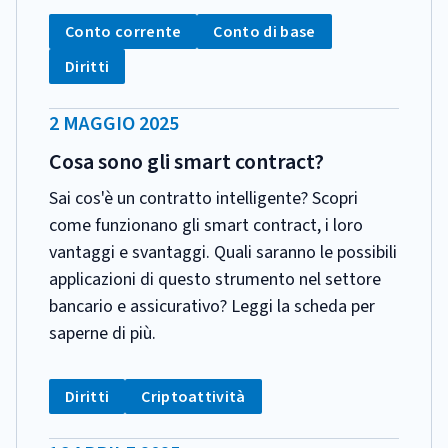
CATEGORIA:
Tag:
Tag:
Conto corrente
Conto di base
Tag:
Diritti
DATA
2 MAGGIO 2025
PUBBLICAZIONE:
Cosa sono gli smart contract?
Sai cos'è un contratto intelligente? Scopri
come funzionano gli smart contract, i loro
vantaggi e svantaggi. Quali saranno le possibili
applicazioni di questo strumento nel settore
bancario e assicurativo? Leggi la scheda per
saperne di più.
CATEGORIA:
Tag:
Tag:
Diritti
Criptoattività