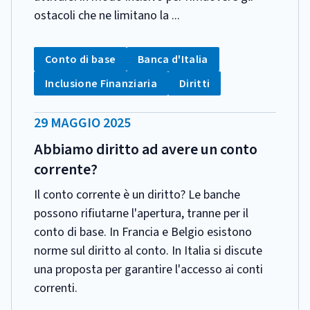
ostacoli che ne limitano la ...
CATEGORIA:
Tag:
Tag:
Conto di base
Banca d'Italia
Tag:
Tag:
Inclusione Finanziaria
Diritti
DATA
29 MAGGIO 2025
PUBBLICAZIONE:
Abbiamo diritto ad avere un conto
corrente?
Il conto corrente è un diritto? Le banche
possono rifiutarne l'apertura, tranne per il
conto di base. In Francia e Belgio esistono
norme sul diritto al conto. In Italia si discute
una proposta per garantire l'accesso ai conti
correnti.